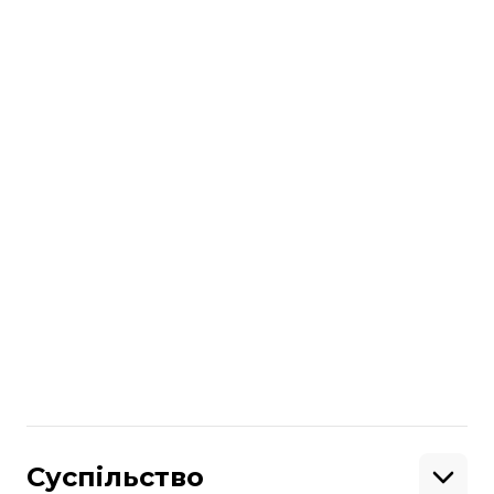
Мама та сестра Савченко сіли в машину,
на якій вони під’їдуть до літака з
Савченко.
Нагадаємо, що Савченко обміняли на
російських спецпризначенців
Алєксандра Алєксандрова та Євгенія
Єрофєєва.
Поділитися
:
Суспільство