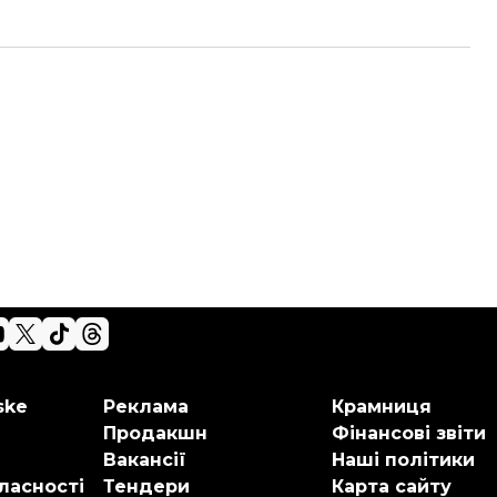
ske
Реклама
Крамниця
Продакшн
Фінансові звіти
Вакансії
Наші політики
ласності
Тендери
Карта сайту