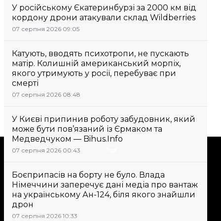
У російському Єкатеринбурзі за 2000 км від
кордону дрони атакували склад Wildberries
07 серпня 2026 09:05
Катують, вводять психотропи, не пускають
матір. Колишній американський морпіх,
якого утримують у росії, перебуває при
смерті
07 серпня 2026 08:48
У Києві припинив роботу забудовник, який
може бути пов’язаний із Єрмаком та
Медведчуком — Bihus.Info
Підтримати
07 серпня 2026 00:43
Боєприпасів на борту не було. Влада
Підтримай hromadske.
Німеччини заперечує дані медіа про вантаж
Ми працюємо для тебе та
на українському Ан-124, біля якого знайшли
дрон
завдяки тобі. Будь нашим
другом
07 серпня 2026 10:33