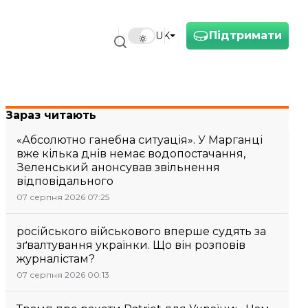
Підтримати
UK
Зараз читають
«Абсолютно ганебна ситуація». У Марганці
вже кілька днів немає водопостачання,
Зеленський анонсував звільнення
відповідального
07 серпня 2026 07:25
російського військового вперше судять за
зґвалтування українки. Що він розповів
журналістам?
07 серпня 2026 00:13