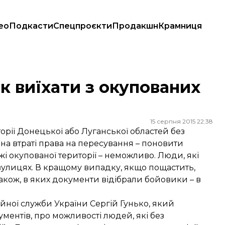
ео
Подкасти
Спецпроєкти
Продакшн
Крамниця
рта
к виїхати з окупованих
а
15 серпня 2015 22:38
орії Донецької або Луганської областей без
на втраті права на пересування – поновити
жі окупованої території – неможливо. Люди, які
улицях. В кращому випадку, якщо пощастить,
акож, в яких документи відібрали бойовики – в
ійної служби України Сергій Гунько, який
ментів, про можливості людей, які без