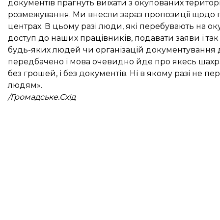
документів прагнуть виїхати з окупованих територій
розмежування. Ми внесли зараз пропозиції щодо п
центрах. В цьому разі люди, які перебувають на о
доступ до наших працівників, подавати заяви і так
будь-яких людей чи організацій документування д
передбачено і мова очевидно йде про якесь шахра
без грошей, і без документів. Ні в якому разі не 
людям».
/Громадське.Схід