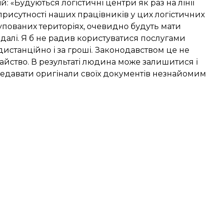
: «Будуються логістичні центри як раз на лінії
рисутності наших працівників у цих логістичних
купованих територіях, очевидно будуть мати
 далі. Я б не радив користуватися послугами
истанційно і за гроші. Законодавством це не
йство. В результаті людина може залишитися і
передавати оригінали своїх документів незнайомим