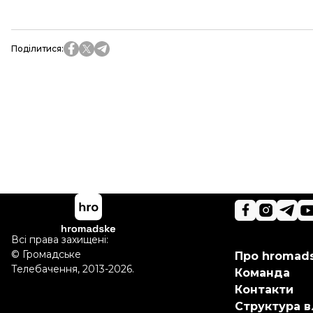
Поділитися
:
Всі права захищені:
©
Громадське
Про hromad
Телебачення
,
2013-2026.
Команда
Контакти
Структура в