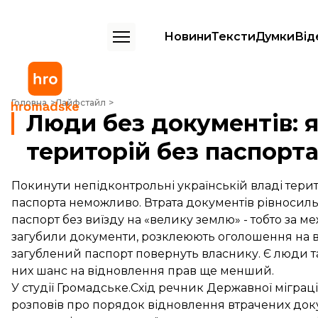
Новини
Тексти
Думки
Від
Люди без документів: як виїхати з окупованих територій без паспо
Головна
Лайфстайл
Люди без документів: я
територій без паспорт
Покинути непідконтрольні українській владі терит
паспорта неможливо. Втрата документів рівносиль
паспорт без виїзду на «велику землю» - тобто за ме
загубили документи, розклеюють оголошення на в
загублений паспорт повернуть власнику. Є люди т
них шанс на відновлення прав ще менший.
У студії Громадське.Схід речник Державної міграц
розповів про порядок відновлення втрачених доку