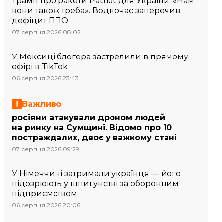
Трамп про ракети Patriot для України: «Нам
вони також треба». Водночас заперечив
дефіцит ППО
07 серпня 2026 08:02
У Мексиці блогера застрелили в прямому
ефірі в TikTok
06 серпня 2026 23:43
Важливо
росіяни атакували дроном людей
на ринку на Сумщині. Відомо про 10
постраждалих, двоє у важкому стані
07 серпня 2026 09:29
У Німеччині затримали українця — його
підозрюють у шпигунстві за оборонним
підприємством
06 серпня 2026 20:06