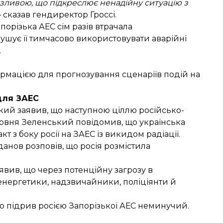
зливою, що підкреслює ненадійну ситуацію з
— сказав гендиректор Гроссі.
порізька АЕС сім разів втрачала
ушує її тимчасово використовувати аварійні
.
мацією для прогнозування сценаріїв подій на
для ЗАЕС
ький
заявив
, що наступною ціллю російсько-
червня Зеленський повідомив, що українська
 з боку росії на ЗАЕС із викидом радіації.
данов розповів, що
росія розмістила
явив, що через потенційну загрозу в
 енергетики, надзвичайники, поліціянти й
що підрив росією Запорізької АЕС неминучий.