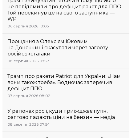
Трамп звинуватив Гегсета в тому, що його
не повідомили про дефіцит ракет для ППО.
Той перекинув це на свого заступника —
WP
06 серпня 2026 10:05
Прощання з Олексієм Юковим
на Донеччині скасували через загрозу
російської атаки
08 серпня 2026 07:23
Трамп про ракети Patriot для України: «Нам
вони також треба». Водночас заперечив
дефіцит ППО
07 серпня 2026 08:02
У регіонах росії, куди приїжджає путін,
раптово падають ціни на бензин — медіа
08 серпня 2026 07:54