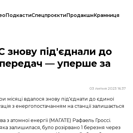
ео
Подкасти
Спецпроєкти
Продакшн
Крамниця
ропередач — уперше за чотири місяці
С знову під'єднали до
опередач — уперше за
03 липня 2023 16:37
и місяці вдалося знову під'єднати до єдиної
уація з енергопостачанням на станції залишається
 з атомної енергії (МАГАТЕ) Рафаель Гроссі.
 яка залишилася, було розірвано 1 березня через