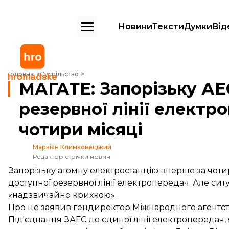
Новини
Тексти
Думки
Від
МАГАТЕ: Запорізьку АЕС знову під'єднали до резервної лінії елект
Головна
Суспільство
МАГАТЕ: Запорізьку АЕ
резервної лінії електр
чотири місяці
Маркіян Климковецький
Редактор стрічки новин
Запорізьку атомну електростанцію вперше за чотир
доступної резервної лінії електропередач. Але сит
«надзвичайно крихкою».
Про це
заявив
гендиректор Міжнародного агентства
Під'єднання ЗАЕС до єдиної лінії електропередач,