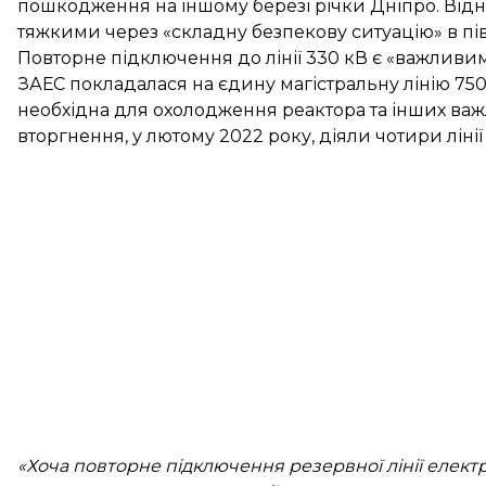
пошкодження на іншому березі річки Дніпро. Відн
тяжкими через «складну безпекову ситуацію» в пів
Повторне підключення до лінії 330 кВ є «важливим»
ЗАЕС покладалася на єдину магістральну лінію 750
необхідна для охолодження реактора та інших важ
вторгнення, у лютому 2022 року, діяли чотири лінії
«Хоча повторне підключення резервної лінії елект