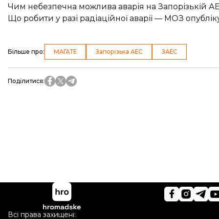
Чим небезпечна можлива аварія на Запорізькій А
Що робити у разі радіаційної аварії — МОЗ опублі
Більше про
:
МАГАТЕ
Запорізька АЕС
ЗАЕС
Поділитися
:
Всі права захищені: