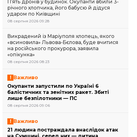
П’ять дронів у будинок. Окупанти вбили 3-
річного хлопчика, його бабусю й дідуся
ударом по Київщині
08 серпня 2026 09:28
Викрадений із Маріуполя хлопець, якого
«всиновила» Львова-Бєлова, буде вчитися
на російського прокурора, заявила
«опікунка»
08 серпня 2026 08:23
Важливо
Окупанти запустили по Україні 6
балістичних та зенітних ракет. Збиті
лише безпілотники — ПС
08 серпня 2026 09:06
Важливо
21 людина постраждала внаслідок атак
на Сумщині, серед них — дитина