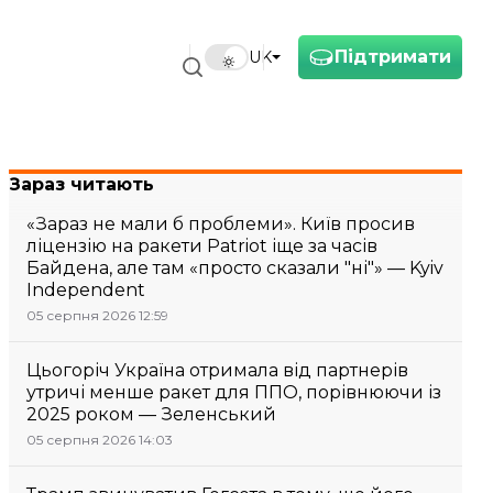
Підтримати
UK
Зараз читають
«Зараз не мали б проблеми». Київ просив
ліцензію на ракети Patriot іще за часів
Байдена, але там «просто сказали "ні"» — Kyiv
Independent
05 серпня 2026 12:59
Цьогоріч Україна отримала від партнерів
утричі менше ракет для ППО, порівнюючи із
2025 роком — Зеленський
05 серпня 2026 14:03