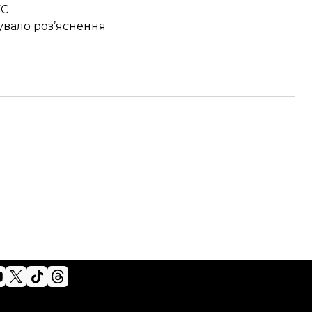
ЕС
кувало роз’яснення