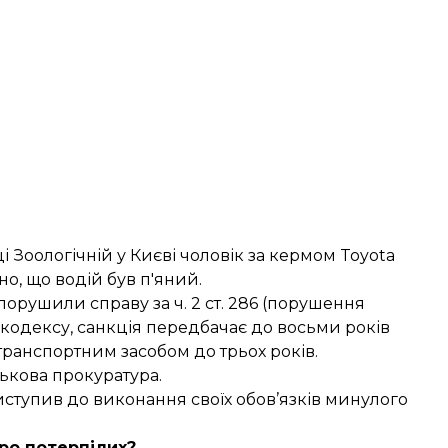
і Зоологічній у Києві чоловік за кермом Toyota
о, що водій був п'яний.
порушили справу за ч. 2 ст. 286 (порушення
кодексу, санкція передбачає до восьми років
транспортним засобом до трьох років.
ькова прокуратура.
иступив до виконання своїх обов’язків минулого
ро потерпілих?