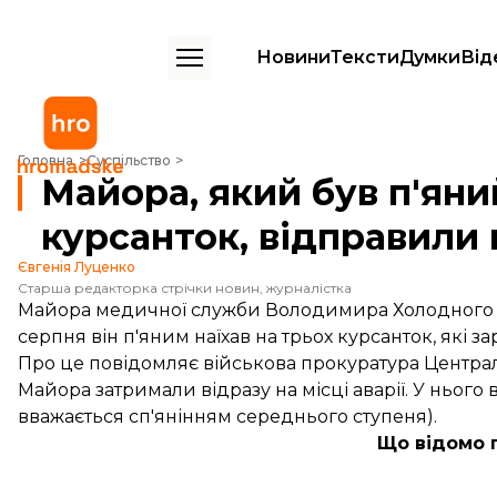
Новини
Тексти
Думки
Від
Майора, який був п'яний і збив у Києві трьох курсанток, відправили 
Головна
Суспільство
Майора, який був п'яний
курсанток, відправили 
Євгенія Луценко
Старша редакторка стрічки новин, журналістка
Майора медичної служби Володимира Холодного від
серпня він п'яним наїхав на трьох курсанток, які за
Про це
повідомляє
військова прокуратура Централ
Майора затримали відразу на місці аварії. У нього
вважається сп'янінням середнього ступеня).
Що відомо 