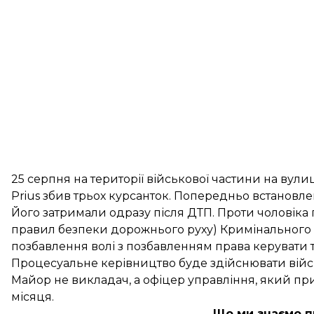
25 серпня на території військової частини на вулиц
Prius збив трьох курсанток. Попередньо встановлен
Його затримали одразу після ДТП. Проти чоловіка 
правил безпеки дорожнього руху) Кримінального 
позбавлення волі з позбавленням права керувати 
Процесуальне керівництво буде здійснювати війс
Майор не викладач, а офіцер управління, який пр
місяця.
Що ми знаємо п