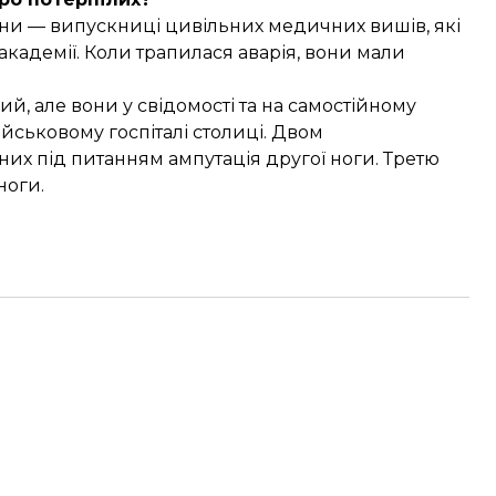
они — випускниці цивільних медичних вишів, які
кадемії. Коли трапилася аварія, вони мали
ий, але вони у свідомості та на самостійному
ійськовому госпіталі столиці. Двом
з них під питанням ампутація другої ноги. Третю
ноги.