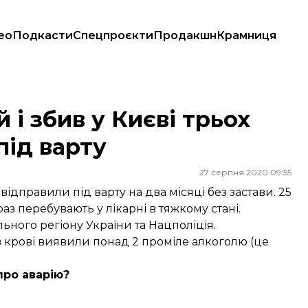
ео
Подкасти
Спецпроєкти
Продакшн
Крамниця
під варту
 і збив у Києві трьох
під варту
27 серпня 2020 09:55
правили під варту на два місяці без застави. 25
раз перебувають у лікарні в тяжкому стані.
ьного регіону України та
Нацполіція
.
 в крові виявили понад 2 проміле алкоголю (це
про аварію?