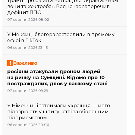
Трамп про ракети Patriot для України: «Нам
вони також треба». Водночас заперечив
дефіцит ППО
07 серпня 2026 08:02
У Мексиці блогера застрелили в прямому
ефірі в TikTok
06 серпня 2026 23:43
Важливо
росіяни атакували дроном людей
на ринку на Сумщині. Відомо про 10
постраждалих, двоє у важкому стані
07 серпня 2026 09:29
У Німеччині затримали українця — його
підозрюють у шпигунстві за оборонним
підприємством
06 серпня 2026 20:06