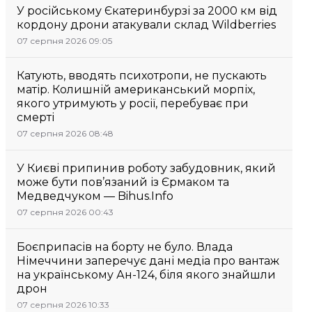
У російському Єкатеринбурзі за 2000 км від
кордону дрони атакували склад Wildberries
07 серпня 2026 09:05
Катують, вводять психотропи, не пускають
матір. Колишній американський морпіх,
якого утримують у росії, перебуває при
смерті
07 серпня 2026 08:48
У Києві припинив роботу забудовник, який
може бути пов’язаний із Єрмаком та
Медведчуком — Bihus.Info
07 серпня 2026 00:43
Боєприпасів на борту не було. Влада
Німеччини заперечує дані медіа про вантаж
на українському Ан-124, біля якого знайшли
дрон
07 серпня 2026 10:33