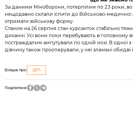
За даними Міноборони, потерпілим по 23 роки, в
нещодавно склали іспити до Військово-медичної а
отримати військову форму.
Станом на 26 серпня стан курсанток стабільно тяжк
диханні. Усі вони поки перебувають в головному в
постраждалим
ампутували по одній нозі
. В одної 
дівчину також прооперували, у неї зламані обидві 
Більше про
:
ДТП
Поділитися
: