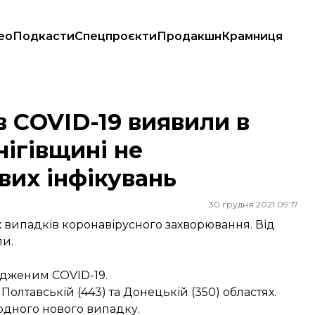
ео
Подкасти
Спецпроєкти
Продакшн
Крамниця
нігівщині не зафіксували жодних нових інфікувань
в COVID-19 виявили в
нігівщині не
вих інфікувань
30 грудня 2021 09:17
их випадків коронавірусного захворювання. Від
ли.
ердженим COVID-19.
Полтавській (443) та Донецькій (350) областях.
жодного нового випадку.