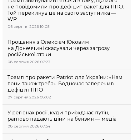
Трамп звинуватив Гегсета в тому, що його
не повідомили про дефіцит ракет для ППО.
Той перекинув це на свого заступника —
WP
06 серпня 2026 10:05
Прощання з Олексієм Юковим
на Донеччині скасували через загрозу
російської атаки
08 серпня 2026 07:23
Трамп про ракети Patriot для України: «Нам
вони також треба». Водночас заперечив
дефіцит ППО
07 серпня 2026 08:02
У регіонах росії, куди приїжджає путін,
раптово падають ціни на бензин — медіа
08 серпня 2026 07:54