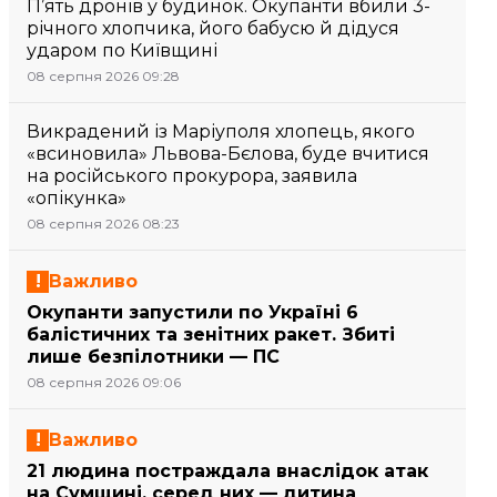
П’ять дронів у будинок. Окупанти вбили 3-
річного хлопчика, його бабусю й дідуся
ударом по Київщині
08 серпня 2026 09:28
Викрадений із Маріуполя хлопець, якого
«всиновила» Львова-Бєлова, буде вчитися
на російського прокурора, заявила
«опікунка»
08 серпня 2026 08:23
Важливо
Окупанти запустили по Україні 6
балістичних та зенітних ракет. Збиті
лише безпілотники — ПС
08 серпня 2026 09:06
Важливо
21 людина постраждала внаслідок атак
на Сумщині, серед них — дитина