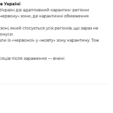
в Україні
Україні діє
адаптивний карантин
: регіони
 «червону» зони, де карантинні обмеження
зоні
, який стосується усіх регіонів, що зараз не
онуси.
шли
із «червоної» у «жовту» зону карантину. Тож
сяців після зараження — вчені