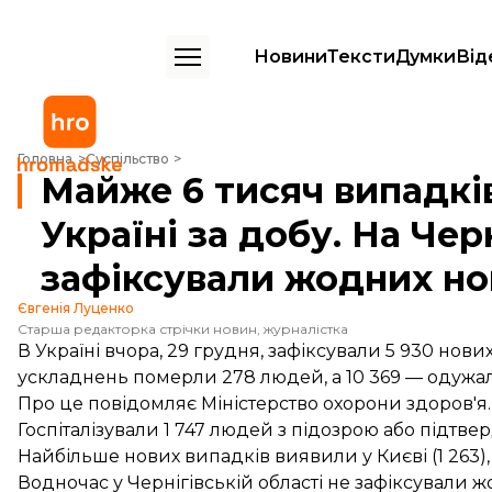
Новини
Тексти
Думки
Від
Майже 6 тисяч випадків COVID-19 виявили в Україні за добу. На Чер
Головна
Суспільство
Майже 6 тисяч випадкі
Україні за добу. На Чер
зафіксували жодних но
Євгенія Луценко
Старша редакторка стрічки новин, журналістка
В Україні вчора, 29 грудня, зафіксували 5 930 нов
ускладнень померли 278 людей, а 10 369 — одужа
Про це
повідомляє
Міністерство охорони здоров'я.
Госпіталізували 1 747 людей з підозрою або підтв
Найбільше нових випадків виявили у Києві (1 263), 
Водночас у Чернігівській області не зафіксували 