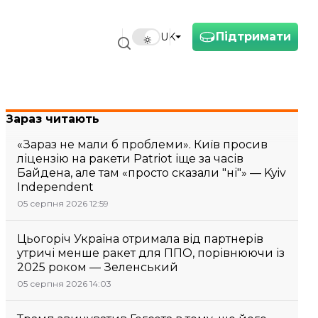
Підтримати
UK
Зараз читають
«Зараз не мали б проблеми». Київ просив
ліцензію на ракети Patriot іще за часів
Байдена, але там «просто сказали "ні"» — Kyiv
Independent
05 серпня 2026 12:59
Цьогоріч Україна отримала від партнерів
утричі менше ракет для ППО, порівнюючи із
2025 роком — Зеленський
05 серпня 2026 14:03