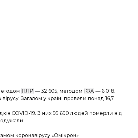
 методом
ПЛР
— 32 605, методом
ІФА
— 6 018.
вірусу. Загалом у країні провели понад 16,7
адків COVID-19. З них 95 690 людей померли від
 одужали.
тамом коронавірусу «Омікрон»