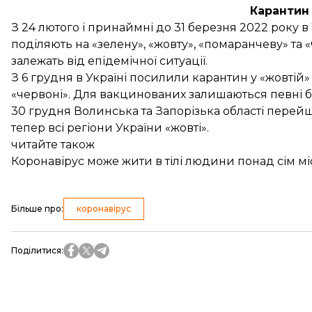
Карантин 
З 24 лютого і принаймні до 31 березня 2022 року в 
поділяють на «зелену», «жовту», «помаранчеву» та
залежать від епідемічної ситуації.
З 6 грудня в Україні
посилили карантин у «жовтій» 
«червоні». Для вакцинованих залишаються певні б
30 грудня Волинська та Запорізька області
перей
тепер всі регіони України «жовті».
читайте також
Коронавірус може жити в тілі людини понад сім мі
Більше про
:
коронавірус
Поділитися
: