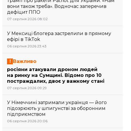
Трамп про ракети Patriot для України: «Нам
вони також треба». Водночас заперечив
дефіцит ППО
07 серпня 2026 08:02
У Мексиці блогера застрелили в прямому
ефірі в TikTok
06 серпня 2026 23:43
Важливо
росіяни атакували дроном людей
на ринку на Сумщині. Відомо про 10
постраждалих, двоє у важкому стані
07 серпня 2026 09:29
У Німеччині затримали українця — його
підозрюють у шпигунстві за оборонним
підприємством
06 серпня 2026 20:06