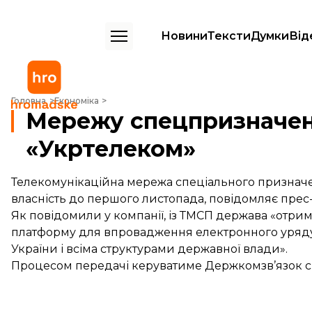
Новини
Тексти
Думки
Від
Мережу спецпризначення передасть державі «Укртелеком»
Головна
Економіка
Мережу спецпризначен
«Укртелеком»
Телекомунікаційна мережа спеціального признач
власність до першого листопада, повідомляє прес
Як повідомили у компанії, із ТМСП держава «отри
платформу для впровадження електронного уряду
України і всіма структурами державної влади».
Процесом передачі керуватиме Держкомзв’язок с