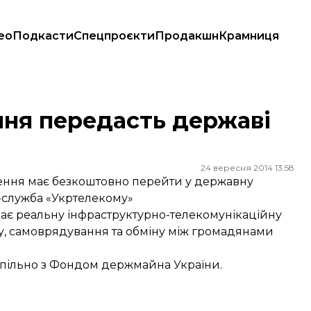
ео
Подкасти
Спецпроєкти
Продакшн
Крамниця
ня передасть державі
24 вересня 2014 13:58
ення має безкоштовно перейти у державну
-служба
«Укртелекому»
має реальну інфраструктурно-телекомунікаційну
, самоврядування та обміну між громадянами
пільно з Фондом держмайна України.