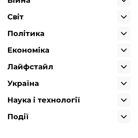
Війна
Здоров'я
Екологія
Ветерани
Підтримати
Військові
Світ
Ситуація на фронті
Крим
Північна Америка
Донбас
Латинська Америка
Політика
Підтримай hromadske.
Азія
Ми працюємо для тебе та завдяки тобі.
Африка
Закопроєкти
Будь нашим другом
Європа
Персоналії
Економіка
Геополітика
Верховна Рада
Кабінет міністрів
Бізнес
Про hromadske
Вакансії
Реформи
Енергетика
Лайфстайл
Вибори
Особисті фінанси
Команда
Тендери
Корупція
Інфраструктура
Спорт
Контакти
Крамниця
Нерухомість
Кіно
Україна
Структура
Фінансові звіти
Ціни
Музика
Театр
Київ
власності
Наші політики
Подорожі
Регіони
Наука і технології
Реклама
Карта сайту
Книги
Історія
Продакшн
Їжа
Гаджети
ШІ
Події
Космос
IT
Техніка