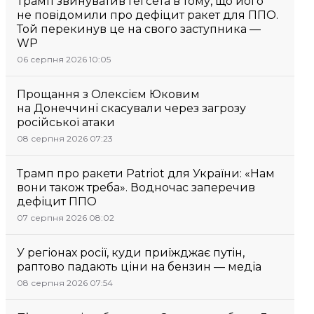
Трамп звинуватив Гегсета в тому, що його
не повідомили про дефіцит ракет для ППО.
Той перекинув це на свого заступника —
WP
06 серпня 2026 10:05
Прощання з Олексієм Юковим
на Донеччині скасували через загрозу
російської атаки
08 серпня 2026 07:23
Трамп про ракети Patriot для України: «Нам
вони також треба». Водночас заперечив
дефіцит ППО
07 серпня 2026 08:02
У регіонах росії, куди приїжджає путін,
раптово падають ціни на бензин — медіа
08 серпня 2026 07:54