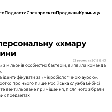
ео
Подкасти
Спецпроєкти
Продакшн
Крамниця
ини
персональну «хмару
дини
23 вересня 2015 19:43
 з мільонів особистих бактерій, виявила команда
.
на ідентифікувати за «мікробіологічною аурою».
оротко про нього пише
Російська служба Бі-бі-сі.
те вентильоване приміщення, після чого зібрали
вих предметах.