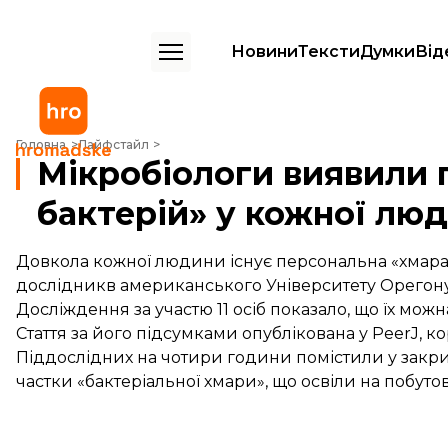
Новини
Тексти
Думки
Від
Мікробіологи виявили персональну «хмару бактерій» у кожної люд
Головна
Лайфстайл
Мікробіологи виявили 
бактерій» у кожної лю
Довкола кожної людини існує персональна «хмара»
дослідникв американського Університету Орегону
Досліждення за участю 11 осіб показало, що їх мож
Стаття за його підсумками опублікована у
PeerJ
, к
Піддослідних на чотири години помістили у закри
частки «бактеріальної хмари», що освіли на побуто