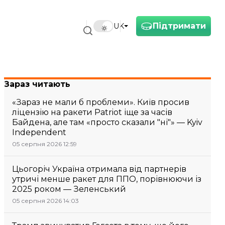
Підтримати
UK
Зараз читають
«Зараз не мали б проблеми». Київ просив
ліцензію на ракети Patriot іще за часів
Байдена, але там «просто сказали "ні"» — Kyiv
Independent
05 серпня 2026 12:59
Цьогоріч Україна отримала від партнерів
утричі менше ракет для ППО, порівнюючи із
2025 роком — Зеленський
05 серпня 2026 14:03