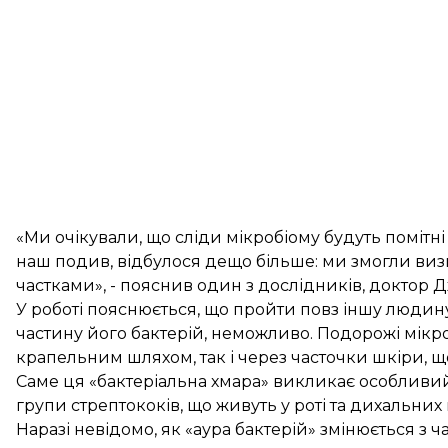
«Ми очікували, що сліди мікробіому будуть помітні
наш подив, відбулося дещо більше: ми змогли визн
частками», - пояснив один з дослідників, доктор 
У роботі пояснюється, що пройти повз іншу людину
частину його бактерій, неможливо. Подорожі мікро
крапельним шляхом, так і через часточки шкіри, 
Саме ця «бактеріальна хмара» викликає особливий
групи стрептококів, що живуть у роті та дихальних 
Наразі невідомо, як «аура бактерій» змінюється з ч