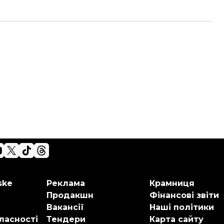
ske
Реклама
Крамниця
Продакшн
Фінансові звіти
Вакансії
Наші політики
ласності
Тендери
Карта сайту