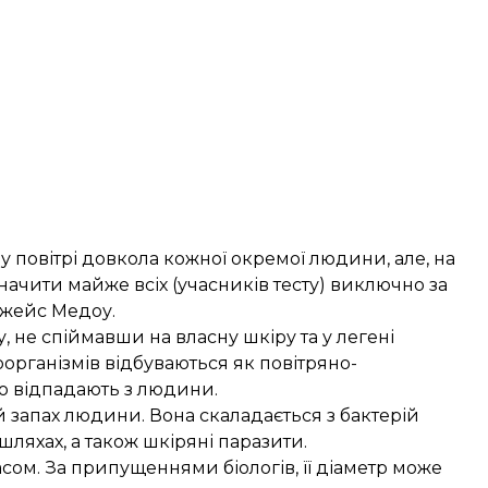
 у повітрі довкола кожної окремої людини, але, на
ачити майже всіх (учасників тесту) виключно за
Джейс Медоу.
, не спіймавши на власну шкіру та у легені
організмів відбуваються як повітряно-
що відпадають з людини.
 запах людини. Вона скаладається з бактерій
шляхах, а також шкіряні паразити.
асом. За припущеннями біологів, її діаметр може