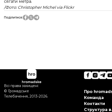
сягати метра.
/Фото: Christopher Michel via Flickr
Поділитися
:
Всі права захищені:
©
Громадське
Про hromad
Телебачення
,
2013-2026.
Команда
Контакти
Структура в