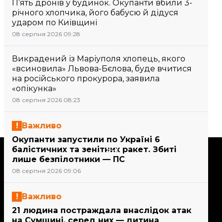
П’ять дронів у будинок. Окупанти вбили 3-
річного хлопчика, його бабусю й дідуся
ударом по Київщині
08 серпня 2026 09:28
Викрадений із Маріуполя хлопець, якого
«всиновила» Львова-Бєлова, буде вчитися
на російського прокурора, заявила
«опікунка»
08 серпня 2026 08:23
Важливо
Окупанти запустили по Україні 6
Підтримати
балістичних та зенітних ракет. Збиті
лише безпілотники — ПС
08 серпня 2026 09:06
Підтримай hromadske.
Ми працюємо для тебе та
Важливо
завдяки тобі. Будь нашим
21 людина постраждала внаслідок атак
другом
на Сумщині, серед них — дитина