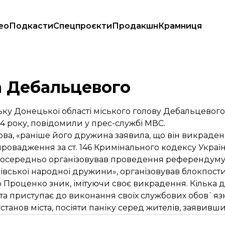
ео
Подкасти
Спецпроєкти
Продакшн
Крамниця
а Дебальцевого
ську Донецької області міського голову Дебальцево
 року, повідомили у прес-службі МВС.
кова, «раніше його дружина заявила, що він викрад
 провадження за ст. 146 Кримінального кодексу Украї
зпосередньо організовував проведення референдуму
цівської народної дружини», організовував блокпости
Проценко зник, імітуючи своє викрадення. Кілька дн
а та приступає до виконання своїх службових обов`яз
танов міста, посіяти паніку серед жителів, заявивши,