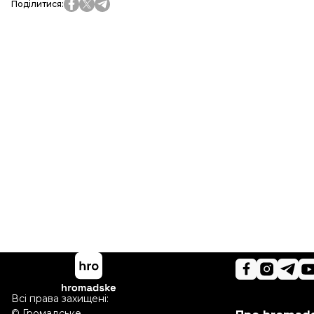
Поділитися
:
Всі права захищені:
©
Громадське