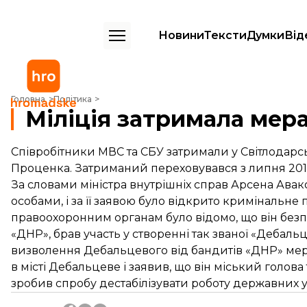
Новини
Тексти
Думки
Від
Міліція затримала мера Дебальцевого
Головна
Політика
Міліція затримала мер
Співробітники МВС та СБУ затримали у Світлодар
Проценка. Затриманий переховувався з липня 2014
За словами міністра внутрішніх справ Арсена Ава
особами, і за її заявою було відкрито кримінальне
правоохоронним органам було відомо, що він бе
«ДНР», брав участь у створенні так званої «Дебаль
визволення Дебальцевого від бандитів «ДНР» мер 
в місті Дебальцеве і заявив, що він міський голов
зробив спробу дестабілізувати роботу державних ус