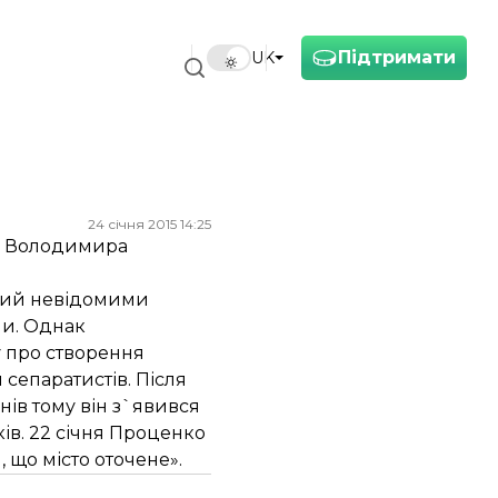
Підтримати
UK
24 січня 2015 14:25
го Володимира
ений невідомими
ни. Однак
 про створення
 сепаратистів. Після
ів тому він з`явився
ків. 22 січня Проценко
 що місто оточене».