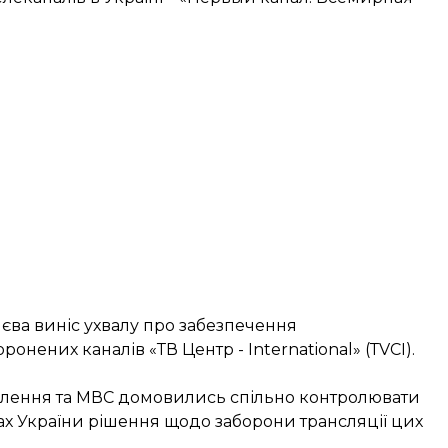
єва виніс ухвалу про забезпечення
онених каналів «ТВ Центр - Іnternational» (ТVСІ).
овлення та МВС домовились спільно контролювати
ах України рішення щодо заборони трансляції цих