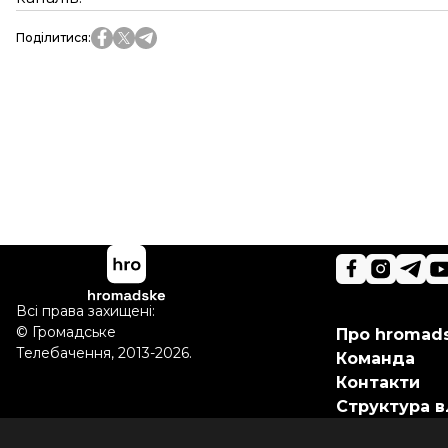
Поділитися
:
Всі права захищені:
©
Громадське
Про hromad
Телебачення
,
2013-2026.
Команда
Контакти
Структура в