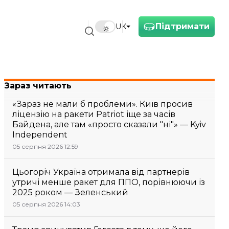
Підтримати
UK
Зараз читають
«Зараз не мали б проблеми». Київ просив
ліцензію на ракети Patriot іще за часів
Байдена, але там «просто сказали "ні"» — Kyiv
Independent
05 серпня 2026 12:59
Цьогоріч Україна отримала від партнерів
утричі менше ракет для ППО, порівнюючи із
2025 роком — Зеленський
05 серпня 2026 14:03