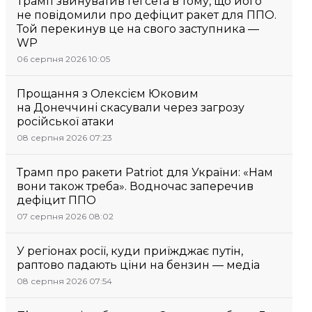
Трамп звинуватив Гегсета в тому, що його
не повідомили про дефіцит ракет для ППО.
Той перекинув це на свого заступника —
WP
06 серпня 2026 10:05
Прощання з Олексієм Юковим
на Донеччині скасували через загрозу
російської атаки
08 серпня 2026 07:23
Трамп про ракети Patriot для України: «Нам
вони також треба». Водночас заперечив
дефіцит ППО
07 серпня 2026 08:02
У регіонах росії, куди приїжджає путін,
раптово падають ціни на бензин — медіа
08 серпня 2026 07:54