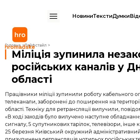
Новини
Тексти
Думки
Від
Міліція зупинила незаконну ретрансляцію російських каналів у Дні
Головна
Лайфстайл
Міліція зупинила неза
російських каналів у Д
області
Працівники міліції зупинили роботу кабельного о
телеканали, заборонені до поширення на території
області. Техніку для ретрансляції вилучили, повід
«В ході заходів було вилучено наступне обладнання
сигналу, 5 супутникових тарілок, телевізори, інше 
25 березня Київський окружний адміністративний с
призупинена ретрансляція чотирьох російських те