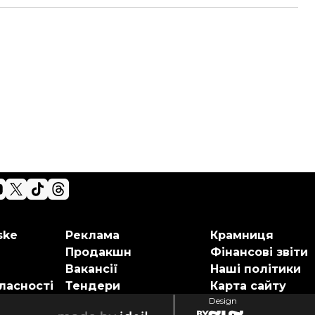
ske
Реклама
Крамниця
Продакшн
Фінансові звіти
Вакансії
Наші політики
ласності
Тендери
Карта сайту
Design