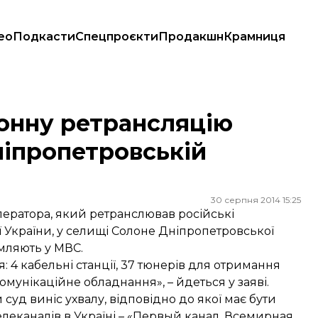
ео
Подкасти
Спецпроєкти
Продакшн
Крамниця
пропетровській області
конну ретрансляцію
ніпропетровській
30 серпня 2014 15:25
ператора, який ретранслював російські
 України, у селищі Солоне Дніпропетровської
омляють у МВС.
: 4 кабельні станції, 37 тюнерів для отримання
комунікаційне обладнання», – йдеться у заяві.
уд виніс ухвалу, відповідно до якої має бути
леканалів в Україні – «Первый канал. Всемирная