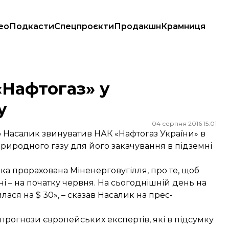
ео
Подкасти
Спецпроєкти
Продакшн
Крамниця
«Нафтогаз» у
у
04 серпня 2016 15:01
ор Насалик звинуватив НАК «Нафтогаз України» в
природного газу для його закачування в підземні
, яка прорахована Міненерговугілля, про те, щоб
ні – на початку червня. На сьогоднішній день на
лася на $ 30», – сказав Насалик на прес-
 прогнози європейських експертів, які в підсумку