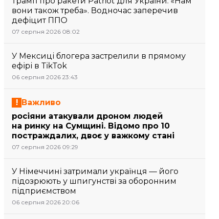
Трамп про ракети Patriot для України: «Нам
вони також треба». Водночас заперечив
дефіцит ППО
07 серпня 2026 08:02
У Мексиці блогера застрелили в прямому
ефірі в TikTok
06 серпня 2026 23:43
Важливо
росіяни атакували дроном людей
на ринку на Сумщині. Відомо про 10
постраждалих, двоє у важкому стані
07 серпня 2026 09:29
У Німеччині затримали українця — його
підозрюють у шпигунстві за оборонним
підприємством
06 серпня 2026 20:06