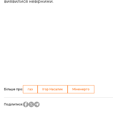
виявилися невірними.
Більше про
:
газ
Ігор Насалик
Міненерго
Поділитися
: