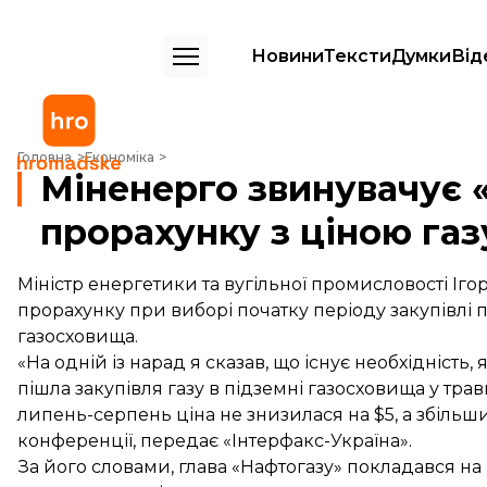
Новини
Тексти
Думки
Від
Міненерго звинувачує «Нафтогаз» у прорахунку з ціною газу
Головна
Економіка
Міненерго звинувачує 
прорахунку з ціною газ
Міністр енергетики та вугільної промисловості Іг
прорахунку при виборі початку періоду закупівлі 
газосховища.
«На одній із нарад я сказав, що існує необхідність
пішла закупівля газу в підземні газосховища у трав
липень-серпень ціна не знизилася на $5, а збільши
конференції, передає «Інтерфакс-Україна».
За його словами, глава «Нафтогазу» покладався на