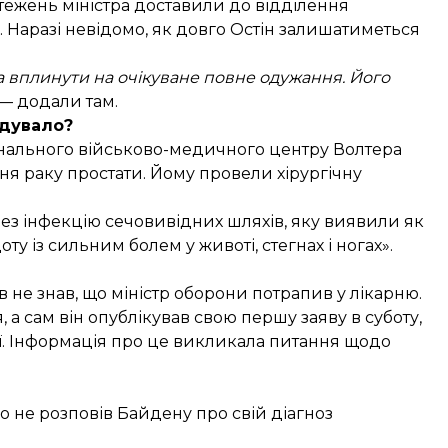
стежень міністра доставили до відділення
. Наразі невідомо, як довго Остін залишатиметься
 вплинути на очікуване повне одужання. Його
 — додали там.
дувало?
нального військово-медичного центру Волтера
ня раку простати. Йому провели хірургічну
ерез інфекцію сечовивідних шляхів, яку виявили як
ту із сильним болем у животі, стегнах і ногах».
в не знав
, що міністр оборони потрапив у лікарню.
 а сам він опублікував свою першу заяву в суботу,
ації. Інформація про це викликала питання щодо
 не розповів Байдену про свій діагноз