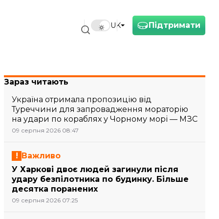
Підтримати
UK
Зараз читають
Україна отримала пропозицію від
Туреччини для запровадження мораторію
на удари по кораблях у Чорному морі — МЗС
09 серпня 2026 08:47
Важливо
У Харкові двоє людей загинули після
удару безпілотника по будинку. Більше
десятка поранених
09 серпня 2026 07:25