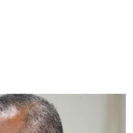
Остін, 28 червня 2023 року
el Balce Ceneta
ого, знову шпиталізували — цього разу через
есу про це повідомили.