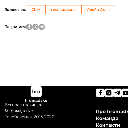
Більше про
:
США
госпіталізація
Ллойд Остін
Поділитися
:
Всі права захищені:
©
Громадське
Про hromad
Телебачення
,
2013-2026.
Команда
Контакти