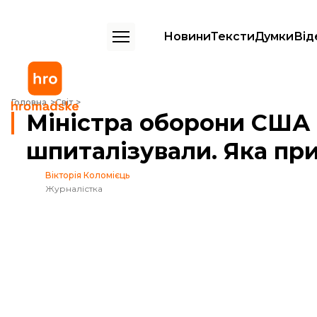
Новини
Тексти
Думки
Від
Міністра оборони США Ллойда Остіна знову шпиталізували. Яка п
Головна
Світ
Міністра оборони США 
шпиталізували. Яка пр
Вікторія Коломієць
Журналістка