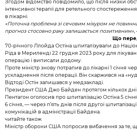
Згодом відомство
повідомило
, що після низки об
інтенсивної терапії для ретельного спостереження
в лікарні.
«Поточна проблема зі сечовим міхуром не повинна
прогноз стосовно раку залишається позитивним»
,
Що пере
70-річного Ллойда Остіна
шпиталізували
до Націо
Ріда в Мериленді 22 грудня 2023 року для лікуван
операцію і виписали додому.
Проте міністр знову потрапив до лікарні 1 січня ч
ускладнення після операції. Він скаржився на «нудо
Відтоді Остін залишався у медзакладі.
Президент США
Джо Байден протягом кількох дні
Пентагон оголосив про шпиталізацію Остіна 5 січня,
6 січня, — через п’ять днів після другої шпиталіз
комунікацій в адміністрації Байдена.
читайте також
Міністр оборони США попросив вибачення за те, що