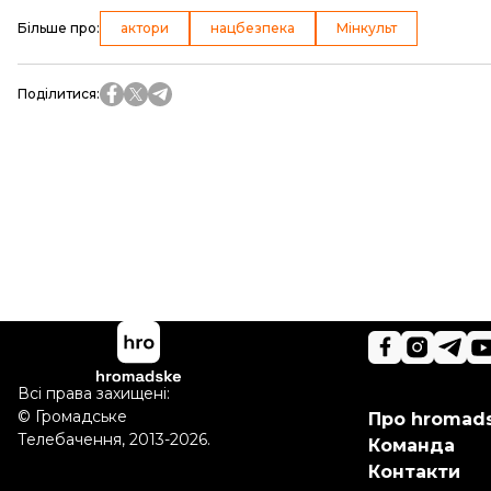
Більше про
:
актори
нацбезпека
Мінкульт
Поділитися
:
Всі права захищені:
©
Громадське
Про hromad
Телебачення
,
2013-2026.
Команда
Контакти