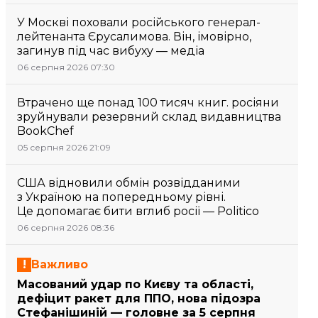
У Москві поховали російського генерал-
лейтенанта Єрусалимова. Він, імовірно,
загинув під час вибуху — медіа
06 серпня 2026 07:30
Втрачено ще понад 100 тисяч книг. росіяни
зруйнували резервний склад видавництва
BookChef
05 серпня 2026 21:09
США відновили обмін розвідданими
з Україною на попередньому рівні.
Це допомагає бити вглиб росії — Politico
06 серпня 2026 08:36
Важливо
Масований удар по Києву та області,
дефіцит ракет для ППО, нова підозра
Стефанішиній — головне за 5 серпня