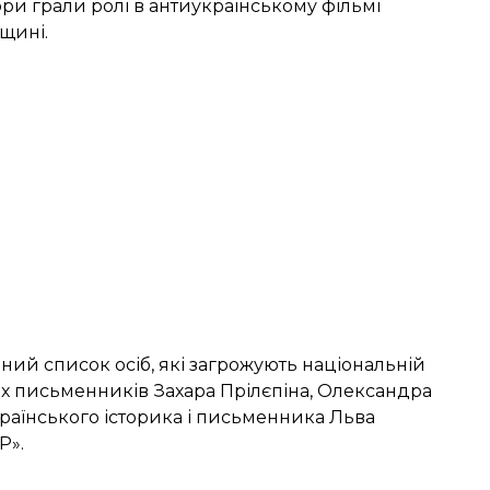
тори грали ролі в антиукраїнському фільмі
щині.
ений список
осіб, які загрожують національній
х письменників Захара Прілєпіна, Олександра
раїнського історика і письменника Льва
Р».