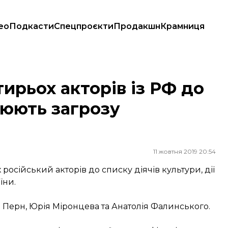
ео
Подкасти
Спецпроєкти
Продакшн
Крамниця
ворюють загрозу нацбезпеці України
ирьох акторів із РФ до
рюють загрозу
11 жовтня 2019 20:54
російський акторів до списку діячів культури, дії
їни.
 Перн, Юрія Міронцева та Анатолія Фалинського.