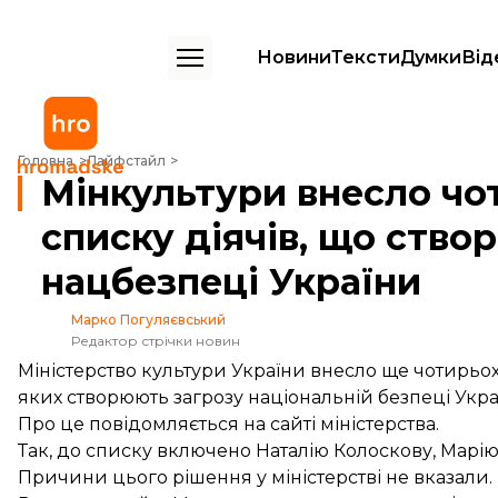
Новини
Тексти
Думки
Від
Мінкультури внесло чотирьох акторів із РФ до списку діячів, що ст
Головна
Лайфстайл
Мінкультури внесло чот
списку діячів, що ство
нацбезпеці України
Марко Погуляєвський
Редактор стрічки новин
Міністерство культури України внесло ще чотирьох 
яких створюють загрозу національній безпеці Укра
Про це
повідомляється
на сайті міністерства.
Так, до списку включено Наталію Колоскову, Марію
Причини цього рішення у міністерстві не вказали.