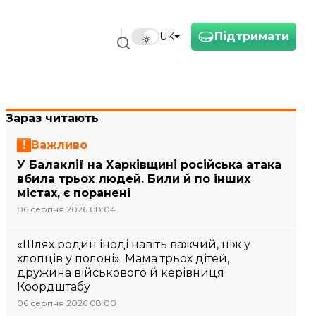
Підтримати
UK
Зараз читають
Важливо
У Балаклії на Харківщині російська атака
вбила трьох людей. Били й по інших
містах, є поранені
06 серпня 2026 08:04
«Шлях родин іноді навіть важчий, ніж у
хлопців у полоні». Мама трьох дітей,
дружина військового й керівниця
Коордштабу
06 серпня 2026 08:00