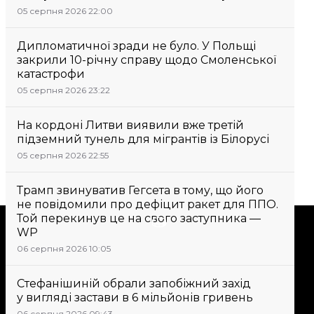
05 серпня 2026 22:00
Дипломатичної зради не було. У Польщі
закрили 10-річну справу щодо Смоленської
катастрофи
05 серпня 2026 23:22
На кордоні Литви виявили вже третій
підземний тунель для мігрантів із Білорусі
05 серпня 2026 22:55
Трамп звинуватив Гегсета в тому, що його
не повідомили про дефіцит ракет для ППО.
Той перекинув це на свого заступника —
Підтримати
WP
06 серпня 2026 10:05
Підтримай hromadske.
Стефанішиній обрали запобіжний захід
Ми працюємо для тебе та
у вигляді застави в 6 мільйонів гривень
завдяки тобі. Будь нашим
06 серпня 2026 09:43