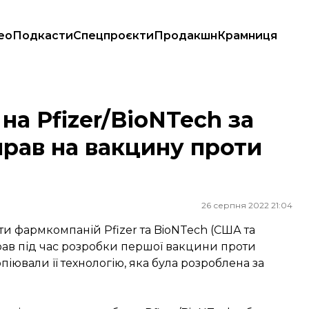
ео
Подкасти
Спецпроєкти
Продакшн
Крамниця
 прав на вакцину проти COVID-19
на Pfizer/BioNTech за
рав на вакцину проти
26 серпня 2022 21:04
и фармкомпаній Pfizer та BioNTech (США та
рав під час розробки першої вакцини проти
піювали її технологію, яка була розроблена за