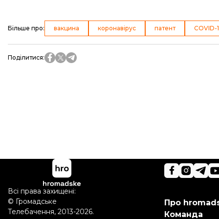
Більше про
:
вакцина
коронавірус
патент
COVID-
Поділитися
:
Всі права захищені:
©
Громадське
Про hromad
Телебачення
,
2013-2026.
Команда