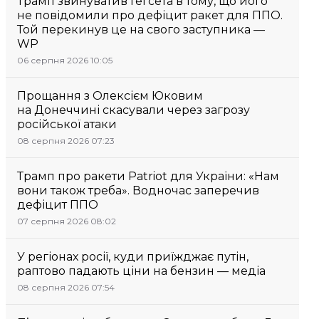
Трамп звинуватив Гегсета в тому, що його
не повідомили про дефіцит ракет для ППО.
Той перекинув це на свого заступника —
WP
06 серпня 2026 10:05
Прощання з Олексієм Юковим
на Донеччині скасували через загрозу
російської атаки
08 серпня 2026 07:23
Трамп про ракети Patriot для України: «Нам
вони також треба». Водночас заперечив
дефіцит ППО
07 серпня 2026 08:02
У регіонах росії, куди приїжджає путін,
раптово падають ціни на бензин — медіа
08 серпня 2026 07:54