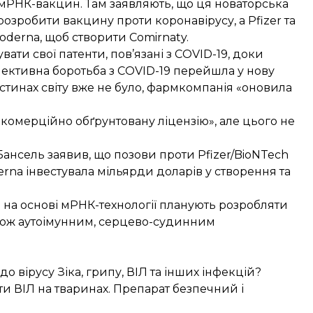
ї мРНК-вакцин. Там заявляють, що ця новаторська
озробити вакцину проти коронавірусу, а Pfizer та
derna, щоб створити Comirnaty.
ати свої патенти, пов’язані з COVID-19, доки
олективна боротьба з COVID-19 перейшла у нову
астинах світу вже не було, фармкомпанія «оновила
«комерційно обґрунтовану ліцензію», але цього не
нсель заявив, що позови проти Pfizer/BioNTech
erna інвестувала мільярди доларів у створення та
 на основі мРНК-технології планують розробляти
також аутоімунним, серцево-судинним
 вірусу Зіка, грипу, ВІЛ та інших інфекцій?
 ВІЛ на тваринах. Препарат безпечний і