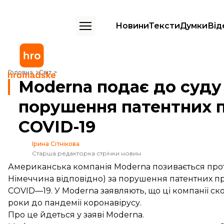
Новини
Тексти
Думки
Від
Moderna подає до суду на Pfizer/BioNTech за порушення патентних
Головна
Світ
Moderna подає до суду 
порушення патентних п
COVID-19
Ірина Сітнікова
Старша редакторка стрічки новин
Американська компанія Moderna позивається прот
Німеччина відповідно) за порушення патентних п
COVID—19. У Moderna заявляють, що ці компанії ско
роки до пандемії коронавірусу.
Про це
йдеться
у заяві Moderna.