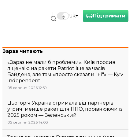
Підтримати
UK
Зараз читають
«Зараз не мали б проблеми». Київ просив
ліцензію на ракети Patriot іще за часів
Байдена, але там «просто сказали "ні"» — Kyiv
Independent
05 серпня 2026 12:59
Цьогоріч Україна отримала від партнерів
утричі менше ракет для ППО, порівнюючи із
2025 роком — Зеленський
05 серпня 2026 14:03