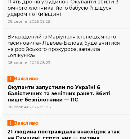
П’ять дронів у будинок. Окупанти вбили 3-
річного хлопчика, його бабусю й дідуся
ударом по Київщині
08 серпня 2026 09:28
Викрадений із Маріуполя хлопець, якого
«всиновила» Львова-Бєлова, буде вчитися
на російського прокурора, заявила
«опікунка»
08 серпня 2026 08:23
Важливо
Окупанти запустили по Україні 6
балістичних та зенітних ракет. Збиті
лише безпілотники — ПС
08 серпня 2026 09:06
Важливо
21 людина постраждала внаслідок атак
на Сумщині, серед них — дитина