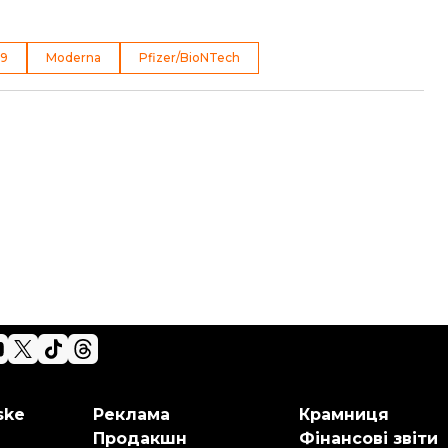
19
Moderna
Pfizer/BioNTech
ske
Реклама
Крамниця
Продакшн
Фінансові звіти