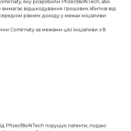
irnaty, яку розробили Pfizer/BioNTech, або
не вимагає відшкодування грошових збитків від
 середнім рівнем доходу у межах ініціативи
и Comirnaty за межами цієї ініціативи з 8
д Pfizer/BioNTech порушує патенти, подані