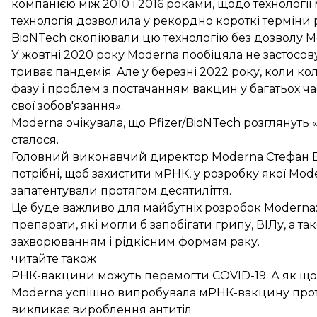
компанією між 2010 і 2016 роками, щодо технологі
технологія дозволила у рекордно короткі терміни р
BioNTech скопіювали цю технологію без дозволу Mo
У жовтні 2020 року Moderna пообіцяла не застосовув
триває пандемія. Але у березні 2022 року, коли к
фазу і проблем з постачанням вакцин у багатьох ч
свої зобов'язання».
Moderna очікувала, що Pfizer/BioNTech розглянуть 
сталося.
Головний виконавчий директор Moderna Стефан Ба
потрібні, щоб захистити мРНК, у розробку якої Mod
запатентували протягом десятиліття.
Це буде важливо для майбутніх розробок Moderna:
препарати, які могли б запобігати грипу, ВІЛу, а 
захворюванням і рідкісним формам раку.
читайте також
РНК-вакцини можуть перемогти COVID-19. А як щодо
Moderna успішно випробувала мРНК-вакцину проти
викликає вироблення антитіл