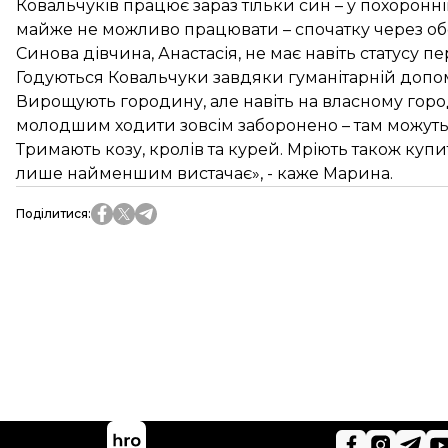
Ковальчуків працює зараз тільки син – у похоронній
майже не можливо працювати – спочатку через обс
Синова дівчина, Анастасія, не має навіть статусу 
Годуються Ковальчуки завдяки гуманітарній допом
Вирощують городину, але навіть на власному горо
молодшим ходити зовсім заборонено – там можуть 
Тримають козу, кролів та курей. Мріють також купи
лише найменшим вистачає», - каже Марина.
Поділитися
: