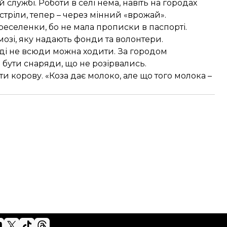
 службі. Роботи в селі нема, навіть на городах
тріли, тепер – через мінний «врожай».
переселенки, бо не мала прописки в паспорті.
озі, яку надають фонди та волонтери.
ді не всюди можна ходити. За городом
бути снаряди, що не розірвались.
ти корову. «Коза дає молоко, але що того молока –