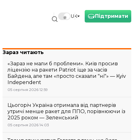
Підтримати
UK
Зараз читають
«Зараз не мали б проблеми». Київ просив
ліцензію на ракети Patriot іще за часів
Байдена, але там «просто сказали "ні"» — Kyiv
Independent
05 серпня 2026 12:59
Цьогоріч Україна отримала від партнерів
утричі менше ракет для ППО, порівнюючи із
2025 роком — Зеленський
05 серпня 2026 14:03