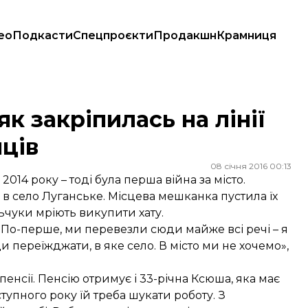
ео
Подкасти
Спецпроєкти
Продакшн
Крамниця
енців
к закріпилась на лінії
ців
08 січня 2016 00:13
014 року – тоді була перша війна за місто.
– в село Луганське. Місцева мешканка пустила їх
чуки мріють викупити хату.
я. По-перше, ми перевезли сюди майже всі речі – я
и переїжджати, в яке село. В місто ми не хочемо»,
 пенсії. Пенсію отримує і 33-річна Ксюша, яка має
ступного року їй треба шукати роботу. З