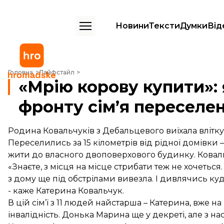
Новини
Тексти
Думки
Від
«Мрію корову купити»: як закріпилась на лінії фронту сім’я пересел
Головна
Лайфстайл
«Мрію корову купити»: я
фронту сім’я переселен
Родина Ковальчуків з Дебальцевого виїхала влітку 2
Переселились за 15 кілометрів від рідної домівки 
жити до власного двоповерхового будинку. Коваль
«Знаєте, з місця на місце стрибати теж не хочетьс
з дому ще під обстрілами вивезла. І дивлячись куд
- каже Катерина Ковальчук.
В цій сім’ї з 11 людей найстарша – Катерина, вже на
інвалідність. Донька Марина ще у декреті, але з на