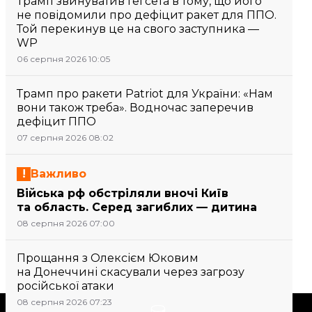
Трамп звинуватив Гегсета в тому, що його
не повідомили про дефіцит ракет для ППО.
Той перекинув це на свого заступника —
WP
06 серпня 2026 10:05
Трамп про ракети Patriot для України: «Нам
вони також треба». Водночас заперечив
дефіцит ППО
07 серпня 2026 08:02
Важливо
Війська рф обстріляли вночі Київ
та область. Серед загиблих — дитина
08 серпня 2026 07:00
Прощання з Олексієм Юковим
на Донеччині скасували через загрозу
російської атаки
08 серпня 2026 07:23
Підтримати