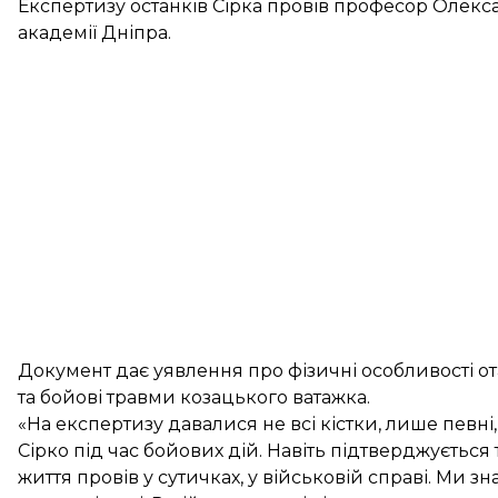
Експертизу останків Сірка провів професор Олекса
академії Дніпра.
Документ дає уявлення про фізичні особливості от
та бойові травми козацького ватажка.
«На експертизу давалися не всі кістки, лише певні,
Сірко під час бойових дій. Навіть підтверджується
життя провів у сутичках, у військовій справі. Ми зн