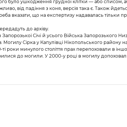
нього було ушкодження грудної клітки — або списом, 
иво, від падіння з коня, версія така є. Також йдетьс
реба вказати, що на експертизу надавалась тільки пр
ередадуть до архіву.
н Запорозької Січі й усього Війська Запорозького Ни
ав. Могилу Сірка у Капулівці Нікопольського району 
0-ті роки минулого століття прах перепоховали в іншо
лися до могили. У 2000-у році в могилу допоховал