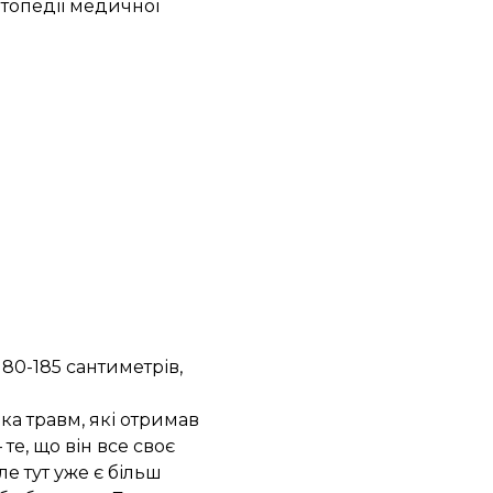
ртопедії медичної
80-185 сантиметрів,
ка травм, які отримав
те, що він все своє
ле тут уже є більш