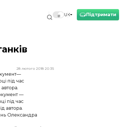
Підтримати
UK
танків
28 лютого 2018 20:35
окумент—
ці під час
 автора.
окумент —
ці під час
ід автора.
тань Олександра