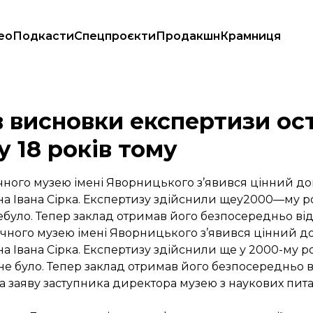
ео
Подкасти
Спецпроєкти
Продакшн
Крамниця
, зроблену 18 років тому
в висновки експертизи ос
у 18 років тому
чного музею імені Яворницького з’явився цінний д
а Івана Сірка. Експертизу здійснили щеу2000—му ро
ебуло. Тепер заклад отримав його безпосередньо від
ичного музею імені Яворницького з’явився цінний д
 Івана Сірка. Експертизу здійснили ще у 2000-му ро
 не було. Тепер заклад отримав його безпосередньо в
а заяву заступника директора музею з наукових пи