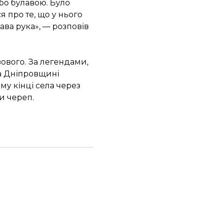
або булавою. Було
я про те, що у нього
ава рука», — розповів
зового. За легендами,
на Дніпровщині
му кінці села через
и череп.