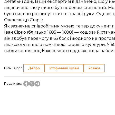
детальні дані. В цій експертизі відзначено, що у 
відзначено, що у нього був перелом стегновий. Можл
була сильно розвинута кисть правої руки. Однак, т
Олександр Старік.
Як зазначив співробітник музею, тепер документ п
Іван Сірко (близько 1605 — 1680) — кошовий отама
він здобув перемогу в 65 боях і жодного не прогр
вважають цінною пам’яткою історії та культури. У 6
наближення вод Каховського водосховища наблизи
Більше про
:
Дніпро
Історичний музей
козаки
Поділитися
: