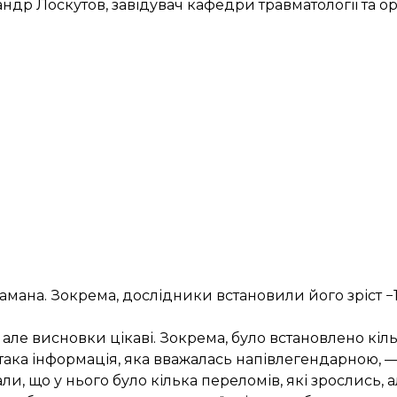
ндр Лоскутов, завідувач кафедри травматології та о
амана. Зокрема, дослідники встановили його зріст −1
 але висновки цікаві. Зокрема, було встановлено кіль
 така інформація, яка вважалась напівлегендарною, — 
али, що у нього було кілька переломів, які зрослись, а