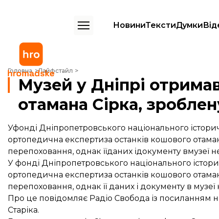
Новини
Тексти
Думки
Від
Музей у Дніпрі отримав висновки експертизи останків отамана Сірка
Головна
Лайфстайл
Музей у Дніпрі отрима
отамана Сірка, зроблен
Уфонді Дніпропетровського національного істори
ортопедична експертиза останків кошового отаман
перепоховання, однак їїданих ідокументу вмузеї н
У фонді Дніпропетровського національного істор
ортопедична експертиза останків кошового отамана
перепоховання, однак її даних і документу в музеї
Про це
повідомляє
Радіо Свобода із посиланням н
Старіка.