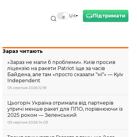
Підтримати
UK
Зараз читають
«Зараз не мали б проблеми». Київ просив
ліцензію на ракети Patriot іще за часів
Байдена, але там «просто сказали "ні"» — Kyiv
Independent
05 серпня 2026 12:59
Цьогоріч Україна отримала від партнерів
утричі менше ракет для ППО, порівнюючи із
2025 роком — Зеленський
05 серпня 2026 14:03