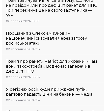
Трамп звинуватив Гегсета в тому, що його
не повідомили про дефіцит ракет для ППО.
Той перекинув це на свого заступника —
WP
06 серпня 2026 10:05
Прощання з Олексієм Юковим
на Донеччині скасували через загрозу
російської атаки
08 серпня 2026 07:23
Трамп про ракети Patriot для України: «Нам
вони також треба». Водночас заперечив
дефіцит ППО
07 серпня 2026 08:02
У регіонах росії, куди приїжджає путін,
раптово падають ціни на бензин — медіа
08 серпня 2026 07:54