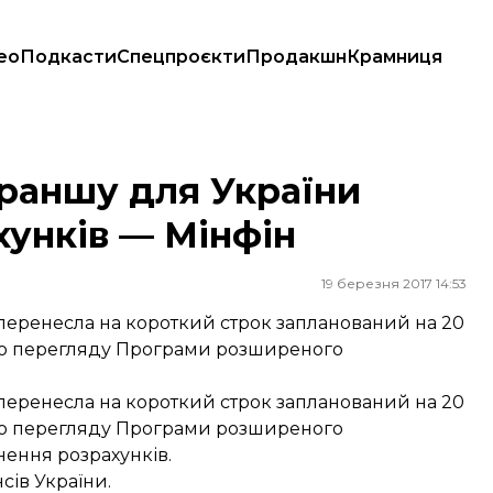
ео
Подкасти
Спецпроєкти
Продакшн
Крамниця
нків — Мінфін
раншу для України
хунків — Мінфін
19 березня 2017 14:53
еренесла на короткий строк запланований на 20
го перегляду Програми розширеного
еренесла на короткий строк запланований на 20
го перегляду Програми розширеного
нення розрахунків.
сів України.