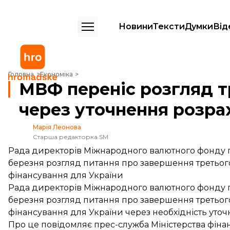
Новини
Тексти
Думки
Від
МВФ переніс розгляд траншу для України через уточнення розраху
Головна
Економіка
МВФ переніс розгляд т
через уточнення розра
Марія Леонова
Старша редакторка SM
Рада директорів Міжнародного валютного фонду п
березня розгляд питання про завершення третьо
фінансування для України
Рада директорів Міжнародного валютного фонду п
березня розгляд питання про завершення третьо
фінансування для України через необхідність уточ
Про це
повідомляє
прес-служба Міністерства фінан