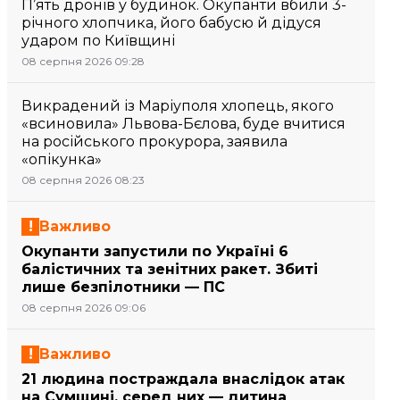
П’ять дронів у будинок. Окупанти вбили 3-
річного хлопчика, його бабусю й дідуся
ударом по Київщині
08 серпня 2026 09:28
Викрадений із Маріуполя хлопець, якого
«всиновила» Львова-Бєлова, буде вчитися
на російського прокурора, заявила
«опікунка»
08 серпня 2026 08:23
Важливо
Окупанти запустили по Україні 6
балістичних та зенітних ракет. Збиті
лише безпілотники — ПС
08 серпня 2026 09:06
Важливо
21 людина постраждала внаслідок атак
на Сумщині, серед них — дитина