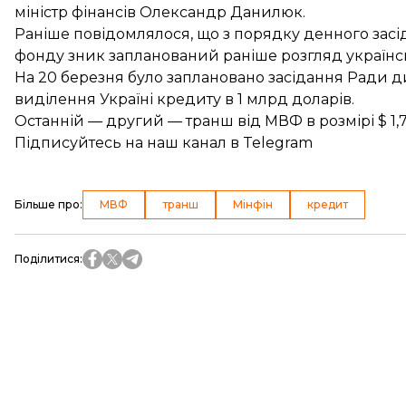
міністр фінансів Олександр Данилюк.
Раніше повідомлялося, що з порядку денного зас
фонду
зник запланований раніше розгляд
українс
На 20 березня було
заплановано
засідання Ради д
виділення Україні кредиту в 1 млрд доларів.
Останній — другий — транш від МВФ в розмірі $ 1,7
Підписуйтесь на
наш канал
в Telegram
Більше про
:
МВФ
транш
Мінфін
кредит
Поділитися
: