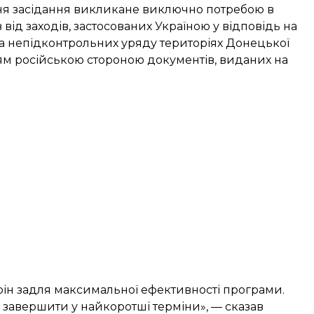
ня засідання викликане виключно потребою в
від заходів, застосованих Україною у відповідь на
на непідконтрольних уряду територіях Донецької
нням російською стороною документів, виданих на
рін задля максимальної ефективності програми.
х завершити у найкоротші терміни», — сказав