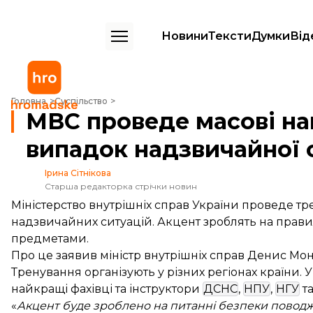
Новини
Тексти
Думки
Від
МВС проведе масові навчання для цивільних на випадок надзвичайн
Головна
Суспільство
МВС проведе масові на
випадок надзвичайної 
Ірина Сітнікова
Старша редакторка стрічки новин
Міністерство внутрішніх справ України проведе 
надзвичайних ситуацій. Акцент зроблять на пра
предметами.
Про це
заявив
міністр внутрішніх справ Денис Мо
Тренування організують у різних регіонах країни.
найкращі фахівці та інструктори
ДСНС
,
НПУ
,
НГУ
т
«
Акцент буде зроблено на питанні безпеки повод