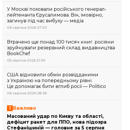
У Москві поховали російського генерал-
лейтенанта Єрусалимова. Він, імовірно,
загинув під час вибуху — медіа
06 серпня 2026 07:30
Втрачено ще понад 100 тисяч книг. росіяни
зруйнували резервний склад видавництва
BookChef
05 серпня 2026 21:09
США відновили обмін розвідданими
з Україною на попередньому рівні.
Це допомагає бити вглиб росії — Politico
06 серпня 2026 08:36
Важливо
Масований удар по Києву та області,
дефіцит ракет для ППО, нова підозра
Стефанішиній — головне за 5 серпня