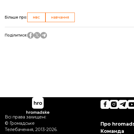
Більше про
:
мвс
навчання
Поділитися
:
Всі права захищені:
©
Громадське
Про hromad
Телебачення
,
2013-2026.
Команда