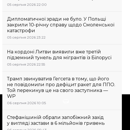
05 серпня 2026 22:00
Дипломатичної зради не було. У Польщі
закрили 10-річну справу щодо Смоленської
катастрофи
05 серпня 2026 23:22
На кордоні Литви виявили вже третій
підземний тунель для мігрантів із Білорусі
05 серпня 2026 22:55
Трамп звинуватив Гегсета в тому, що його
не повідомили про дефіцит ракет для ППО.
Той перекинув це на свого заступника —
WP
Підтримати
06 серпня 2026 10:05
Стефанішиній обрали запобіжний захід
Підтримай hromadske.
у вигляді застави в 6 мільйонів гривень
Ми працюємо для тебе та
06 серпня 2026 09:43