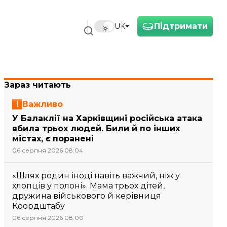
Підтримати
UK
Зараз читають
Важливо
У Балаклії на Харківщині російська атака
вбила трьох людей. Били й по інших
містах, є поранені
06 серпня 2026 08:04
«Шлях родин іноді навіть важчий, ніж у
хлопців у полоні». Мама трьох дітей,
дружина військового й керівниця
Коордштабу
06 серпня 2026 08:00