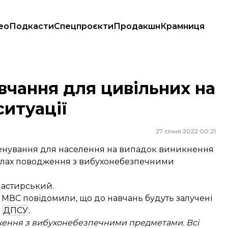
ео
Подкасти
Спецпроєкти
Продакшн
Крамниця
ої ситуації
вчання для цивільних на
ситуації
27 січня 2022 00:21
тренування для населення на випадок виникнення
вилах поводження з вибухонебезпечними
настирський.
 У МВС повідомили, що до навчань будуть залучені
а
ДПСУ
.
ження з вибухонебезпечними предметами. Всі