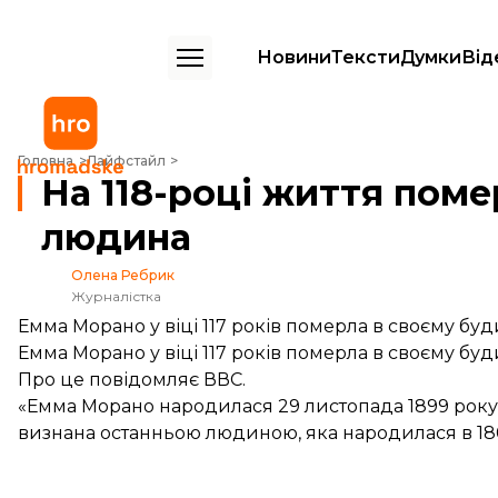
Новини
Тексти
Думки
Від
На 118-році життя померла найстарша у світі людина
Головна
Лайфстайл
На 118-році життя поме
людина
Олена Ребрик
Журналістка
Емма Морано у віці 117 років померла в своєму будинк
Емма Морано у віці 117 років померла в своєму будинк
Про це повідомляє
ВВС
.
«Емма Морано народилася 29 листопада 1899 року в 
визнана останньою людиною, яка народилася в 180