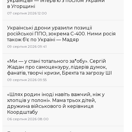
українців» — інтерв’ю з послом України
в Угорщині
07 серпня 2026 12:00
Українські дрони уразили позиції
російської ППО, зокрема С-400. Ними росія
також б'є по Україні — Мадяр
09 серпня 2026 09:41
«Ми — у стані тотального за*обу». Сергій
Жадан про самоцензуру, лідерів думок,
фанатів, творчі кризи, Брехта та загрозу ШІ
09 серпня 2026 09:55
«Шлях родин іноді навіть важчий, ніж у
хлопців у полоні». Мама трьох дітей,
дружина військового й керівниця
Коордштабу
06 серпня 2026 08:00