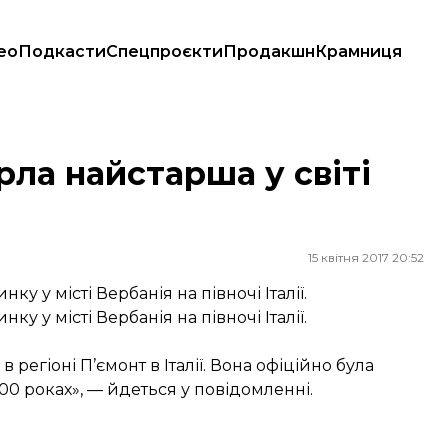
ео
Подкасти
Спецпроєкти
Продакшн
Крамниця
рла найстарша у світі
15 квітня 2017 20:52
у у місті Вербанія на півночі Італії.
у у місті Вербанія на півночі Італії.
регіоні П’ємонт в Італії. Вона офіційно була
0 роках», — йдеться у повідомленні.