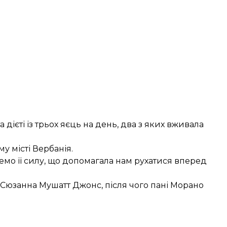
 дієті із трьох яєць на день, два з яких вживала
у місті Вербанія.
емо її силу, що допомагала нам рухатися вперед
юзанна Мушатт Джонс, після чого пані Морано