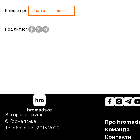
Більше про
:
Італія
життя
Поділитися
:
Всі права захищені:
©
Громадське
Про hromad
Телебачення
,
2013-2026.
Команда
Контакти