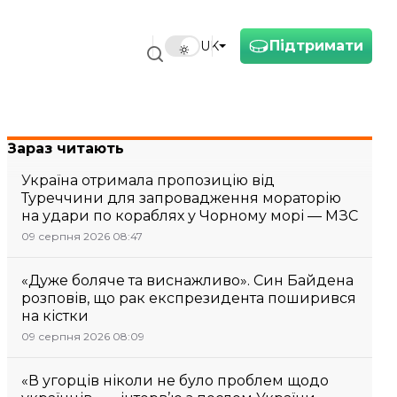
Підтримати
UK
Зараз читають
Україна отримала пропозицію від
Туреччини для запровадження мораторію
на удари по кораблях у Чорному морі — МЗС
09 серпня 2026 08:47
«Дуже боляче та виснажливо». Син Байдена
розповів, що рак експрезидента поширився
на кістки
09 серпня 2026 08:09
«В угорців ніколи не було проблем щодо