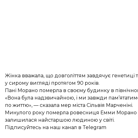
Жінка вважала, що довголіттям завдячує генетиці та
у сирому вигляді протягом 90 років.
Пані Морано померла в своєму будинку в північном
«Вона була надзвичайною, і ми завжди пам’ятатим
по життю», — сказала мер міста Сільвія Марченіні.
Минулого року
померла
ровесниця Емми Морано С
залишилася найстаршою людиною у світі.
Підписуйтесь на
наш канал
в Telegram