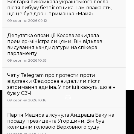
Болгарія викликала українського посла
після вибуху безпілотника. Там вважають,
що це був дрон-приманка «Майя»
09 серпня 2026 09:12
Депутатка опозиції Косова закидала
прем'єр-міністра яйцями. Він відклав
висування кандидатури на спікера
парламенту
09 серпня 2026 10:53
Чат у Telegram про протести проти
відставки Федорова видалили після
затримання адміна. У поліції кажуть, що він
був у СЗЧ
Підтримати
09 серпня 2026 10:16
Партія Мадяра висунула Андраша Баку на
Підтримай hromadske.
посаду президента Угорщини. Він був
Ми працюємо для тебе та
колишнім головою Верховного суду
завдяки тобі. Будь нашим
09 серпня 2026 11:30