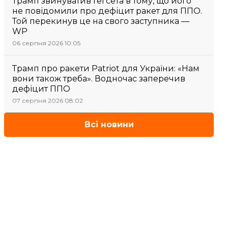
Трамп звинуватив Гегсета в тому, що його
не повідомили про дефіцит ракет для ППО.
Той перекинув це на свого заступника —
WP
06 серпня 2026 10:05
Трамп про ракети Patriot для України: «Нам
вони також треба». Водночас заперечив
дефіцит ППО
07 серпня 2026 08:02
Всі новини