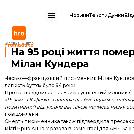
Новини
Тексти
Думки
Від
На 95 році життя помер відомий письменник Мілан Кундера
Головна
Світ
На 95 році життя поме
Мілан Кундера
Чесько—французький письменник Мілан Кундера п
легкість буття» було 94 роки.
Про це
повідомляє
чеський суспільний мовник Č
«Разом із Кафкою і Гавелом він був одним із найв
позитивний відгук, але він також написав низку есе
повідомленні.
Смерть письменника також
підтвердила
прессекре
місті Брно Анна Мразова в коментарі для AFP. За її 