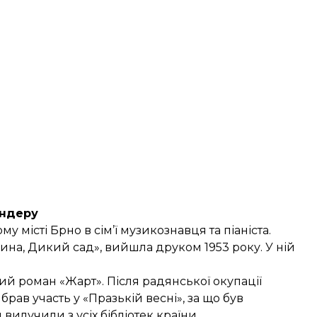
ундеру
 місті Брно в сім’ї музикознавця та піаніста.
на, Дикий сад», вийшла друком 1953 року. У ній
ий роман «Жарт». Після радянської окупації
рав участь у «Празькій весні», за що був
илучили з усіх бібліотек країни.