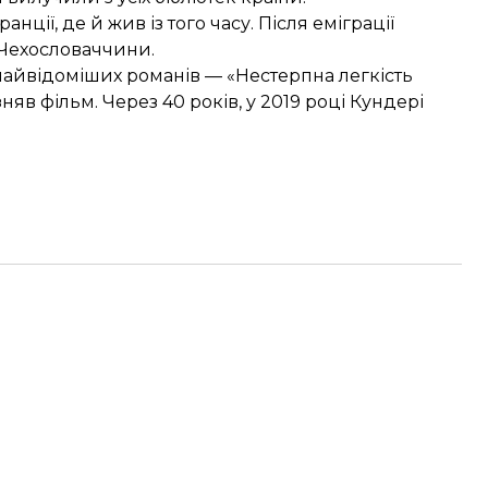
ції, де й жив із того часу. Після еміграції
Чехословаччини.
х найвідоміших романів — «Нестерпна легкість
няв фільм. Через 40 років, у 2019 році Кундері