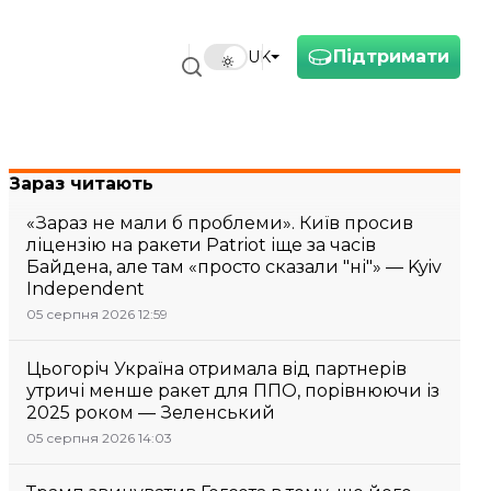
Підтримати
UK
Зараз читають
«Зараз не мали б проблеми». Київ просив
ліцензію на ракети Patriot іще за часів
Байдена, але там «просто сказали "ні"» — Kyiv
Independent
05 серпня 2026 12:59
Цьогоріч Україна отримала від партнерів
утричі менше ракет для ППО, порівнюючи із
2025 роком — Зеленський
05 серпня 2026 14:03