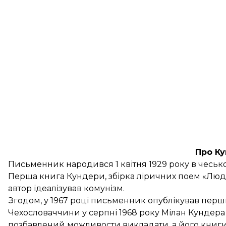
Про К
Письменник народився 1 квітня 1929 року в чеському
Перша книга Кундери, збірка ліричних поем «Люди
автор ідеалізував комунізм.
Згодом, у 1967 році письменник опублікував перш
Чехословаччини у серпні 1968 року Мілан Кундера б
позбавлений можливости викладати, а його книги в