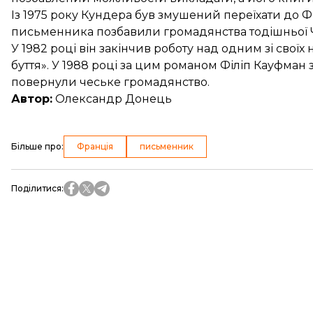
Із 1975 року Кундера був змушений переїхати до Фран
письменника позбавили громадянства тодішньої 
У 1982 році він закінчив роботу над одним зі свої
буття». У 1988 році за цим романом Філіп Кауфман з
повернули чеське громадянство.
Автор:
Олександр Донець
Більше про
:
Франція
письменник
Поділитися
: