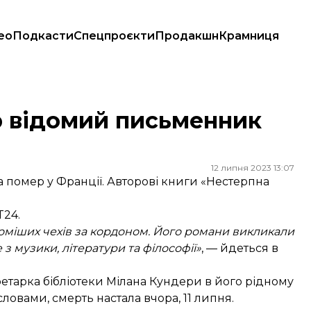
ео
Подкасти
Спецпроєкти
Продакшн
Крамниця
р відомий письменник
12 липня 2023 13:07
омер у Франції. Авторові книги «Нестерпна
T24.
ідоміших чехів за кордоном. Його романи викликали
 з музики, літератури та філософії»
, — йдеться в
тарка бібліотеки Мілана Кундери в його рідному
словами, смерть настала вчора, 11 липня.