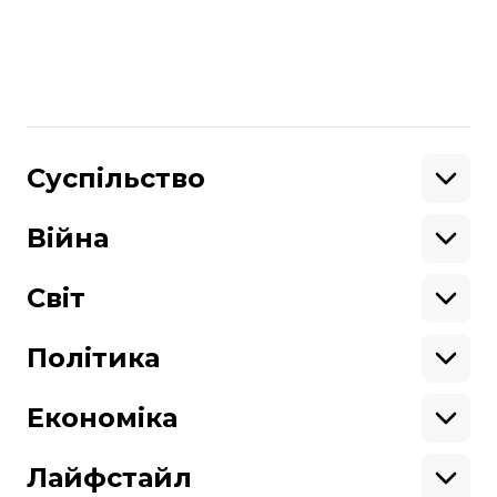
Більше про
:
річка Дніпро
Черкаська область
підтоплення
Черкащина
Поділитися
Суспільство
:
Освіта
Кримінал
Війна
Здоров'я
Екологія
Ветерани
Підтримати
Військові
Світ
Ситуація на фронті
Крим
Північна Америка
Донбас
Латинська Америка
Політика
Підтримай hromadske.
Азія
Ми працюємо для тебе та завдяки тобі.
Африка
Закопроєкти
Будь нашим другом
Європа
Персоналії
Економіка
Геополітика
Верховна Рада
Кабінет міністрів
Бізнес
Про hromadske
Вакансії
Реформи
Енергетика
Лайфстайл
Вибори
Особисті фінанси
Команда
Тендери