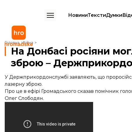
Новини
Тексти
Думки
Від
На Донбасі росіяни могли використати лазерну зброю – Держпри
Головна
Війна
На Донбасі росіяни мо
зброю – Держприкорд
У Держприкордонслужбі заявляють, що проросійс
лазерну зброю.
Про це в ефірі Громадського сказав помічник го
Олег Слободян.