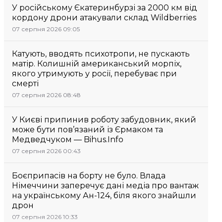
У російському Єкатеринбурзі за 2000 км від
кордону дрони атакували склад Wildberries
07 серпня 2026 09:05
Катують, вводять психотропи, не пускають
матір. Колишній американський морпіх,
якого утримують у росії, перебуває при
смерті
07 серпня 2026 08:48
У Києві припинив роботу забудовник, який
може бути пов’язаний із Єрмаком та
Медведчуком — Bihus.Info
07 серпня 2026 00:43
Боєприпасів на борту не було. Влада
Німеччини заперечує дані медіа про вантаж
на українському Ан-124, біля якого знайшли
дрон
07 серпня 2026 10:33