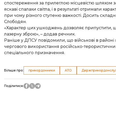
спостереження за прилеглою місцевістю шляхом з
яскаві спалахи світла, і в результаті отримали хара
при чому різного ступеню важкості. Досить складн
Слободян.
«Характер цих ушкоджень дозволяє припустити, щ
лазерну зброю», – додав речник.
Раніше у ДПСУ повідомили, що військові в районі
чергового використання російсько-терористичним
спеціального призначення.
Більше про
:
прикордонники
АТО
Держприкордонслу
Поділитися
: