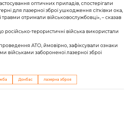
астосування оптичних приладів, спостерігали
ктерні для лазерної зброї ушкодження сітківки ока,
і травми отримали військовослужбовці», – сказав
о російсько-терористичні війська використали
 проведення АТО, ймовірно, зафіксували ознаки
и військами забороненої лазерної зброї
жба
Донбас
лазерна зброя