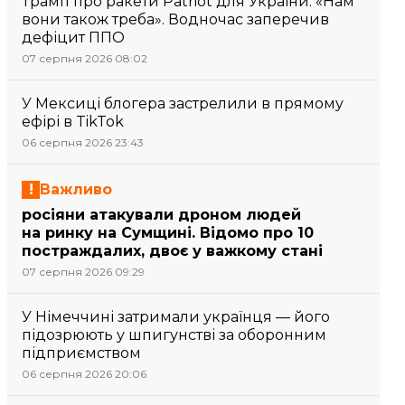
Трамп про ракети Patriot для України: «Нам
вони також треба». Водночас заперечив
дефіцит ППО
07 серпня 2026 08:02
У Мексиці блогера застрелили в прямому
ефірі в TikTok
06 серпня 2026 23:43
Важливо
росіяни атакували дроном людей
на ринку на Сумщині. Відомо про 10
постраждалих, двоє у важкому стані
07 серпня 2026 09:29
У Німеччині затримали українця — його
підозрюють у шпигунстві за оборонним
підприємством
06 серпня 2026 20:06