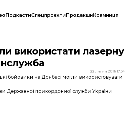
ео
Подкасти
Спецпроєкти
Продакшн
Крамниця
кордонслужба
гли використати лазерну
онслужба
22 липня 2016 17:54
ькі бойовики на Донбасі могли використовувати
лови Державної прикордонної служби України