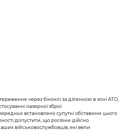
стереження через біноклі за ділянкою в зоні АТО,
осуванні лазерної зброї.
передньо встановлено супутні обставини цього
ності допустити, що росіяни дійсно
аших військовослужбовців, які вели