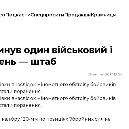
ео
Подкасти
Спецпроєкти
Продакшн
Крамниця
анень — штаб
инув один військовий і
нень — штаб
29 липня 2017 18:54
вки внаслідок мінометного обстрілу бойовиків
стали поранення.
вки внаслідок мінометного обстрілу бойовиків
стали поранення.
калібру 120-мм по позиціях Збройних сил на