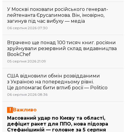
У Москві поховали російського генерал-
лейтенанта Єрусалимова. Він, імовірно,
загинув під час вибуху — медіа
06 серпня 2026 07:30
Втрачено ще понад 100 тисяч книг. росіяни
зруйнували резервний склад видавництва
BookChef
05 серпня 2026 21:09
США відновили обмін розвідданими
з Україною на попередньому рівні.
Це допомагає бити вглиб росії — Politico
06 серпня 2026 08:36
Важливо
Масований удар по Києву та області,
дефіцит ракет для ППО, нова підозра
Стефанішиній — головне за 5 серпня