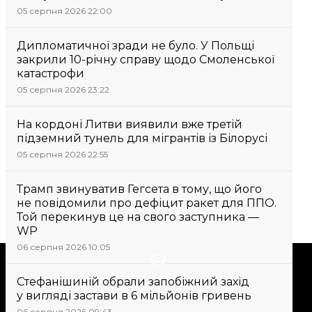
05 серпня 2026 22:00
Дипломатичної зради не було. У Польщі
закрили 10-річну справу щодо Смоленської
катастрофи
05 серпня 2026 23:22
На кордоні Литви виявили вже третій
підземний тунель для мігрантів із Білорусі
05 серпня 2026 22:55
Трамп звинуватив Гегсета в тому, що його
не повідомили про дефіцит ракет для ППО.
Той перекинув це на свого заступника —
WP
06 серпня 2026 10:05
Підтримати
Стефанішиній обрали запобіжний захід
у вигляді застави в 6 мільйонів гривень
Підтримай hromadske.
06 серпня 2026 09:43