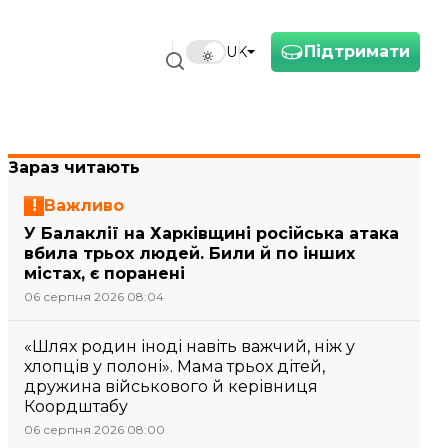
Підтримати
UK
Зараз читають
Важливо
У Балаклії на Харківщині російська атака
вбила трьох людей. Били й по інших
містах, є поранені
06 серпня 2026 08:04
«Шлях родин іноді навіть важчий, ніж у
хлопців у полоні». Мама трьох дітей,
дружина військового й керівниця
Коордштабу
06 серпня 2026 08:00