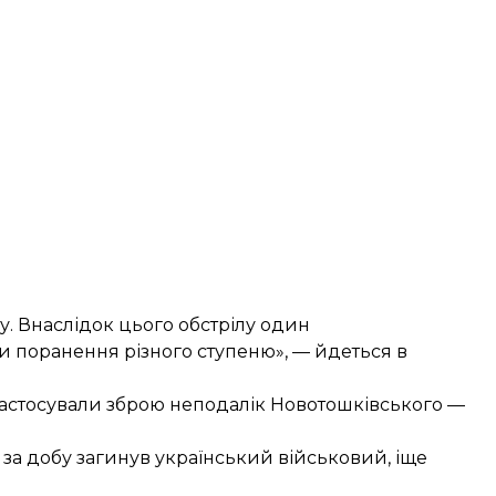
у. Внаслідок цього обстрілу один
и поранення різного ступеню», — йдеться в
застосували зброю неподалік Новотошківського —
 за добу
загинув український військовий
, іще