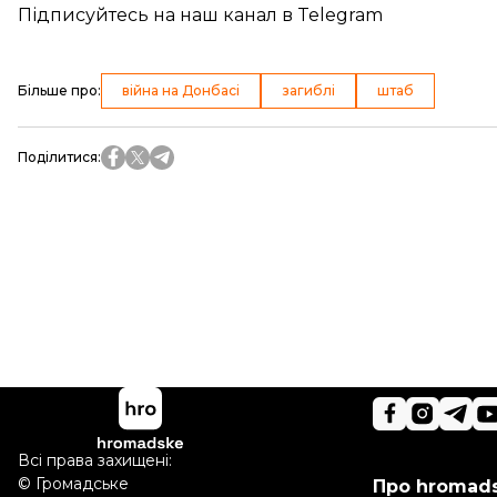
Підписуйтесь на
наш канал
в Telegram
Більше про
:
війна на Донбасі
загиблі
штаб
Поділитися
:
Всі права захищені:
©
Громадське
Про hromad