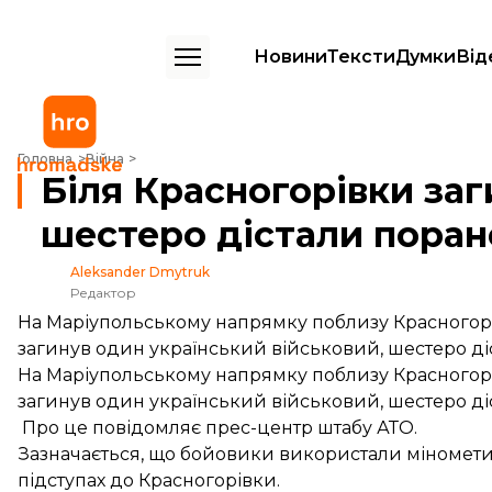
Новини
Тексти
Думки
Від
Біля Красногорівки загинув один військовий і шестеро дістали пор
Головна
Війна
Біля Красногорівки заг
шестеро дістали пора
Aleksander Dmytruk
Редактор
На Маріупольському напрямку поблизу Красногорі
загинув один український військовий, шестеро ді
На Маріупольському напрямку поблизу Красногорі
загинув один український військовий, шестеро ді
Про це
повідомляє
прес-центр штабу АТО.
Зазначається, що бойовики використали міномети 
підступах до Красногорівки.