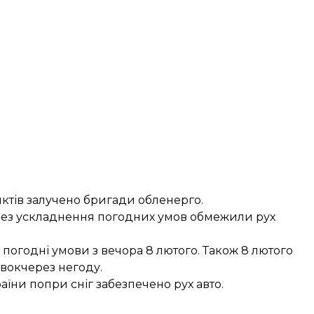
ктів залучено бригади обленерго.
ерез ускладнення погодних умов обмежили рух
 погодні умови
з вечора 8 лютого. Також 8 лютого
івок
через негоду.
раїни п
опри сніг забезпечено рух авто
.