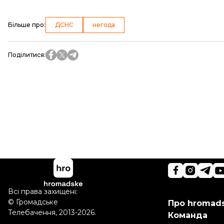
Більше про
:
ДСНС
негода
Поділитися
:
Всі права захищені:
©
Громадське
Про hromad
Телебачення
,
2013-2026.
Команда