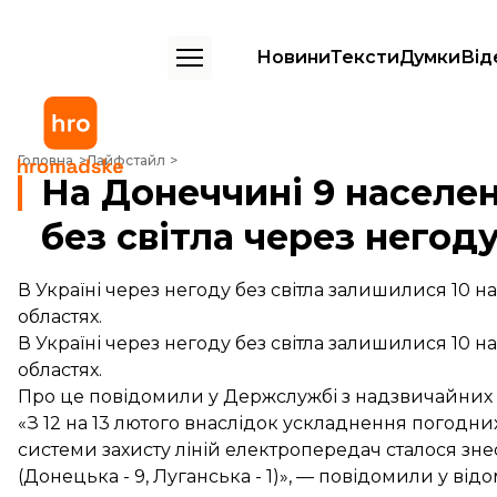
Новини
Тексти
Думки
Від
На Донеччині 9 населених пунктів залишились без світла через не
Головна
Лайфстайл
На Донеччині 9 населе
без світла через негод
В Україні через негоду без світла залишилися 10 н
областях.
В Україні через негоду без світла залишилися 10 н
областях.
Про це
повідомили
у Держслужбі з надзвичайних 
«З 12 на 13 лютого внаслідок ускладнення погодних
системи захисту ліній електропередач сталося зне
(Донецька - 9, Луганська - 1)», — повідомили у відо