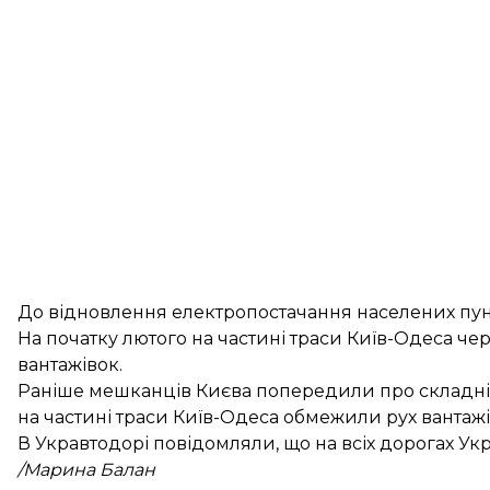
До відновлення електропостачання населених пун
На початку лютого на частині траси Київ-Одеса ч
вантажівок.
Раніше мешканців Києва
попередили про складні
на частині траси Київ-Одеса
обмежили рух вантаж
В Укравтодорі повідомляли, що на всіх дорогах Ук
/Марина Балан