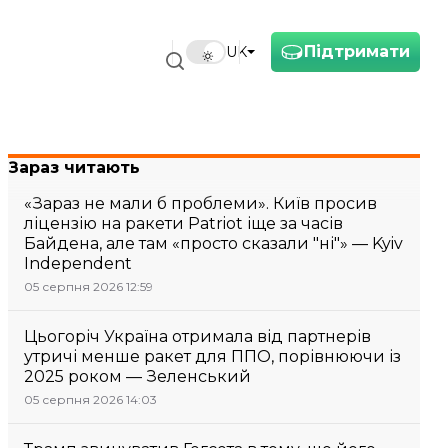
Підтримати
UK
Зараз читають
«Зараз не мали б проблеми». Київ просив
ліцензію на ракети Patriot іще за часів
Байдена, але там «просто сказали "ні"» — Kyiv
Independent
05 серпня 2026 12:59
Цьогоріч Україна отримала від партнерів
утричі менше ракет для ППО, порівнюючи із
2025 роком — Зеленський
05 серпня 2026 14:03