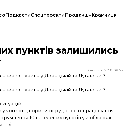
ео
Подкасти
Спецпроєкти
Продакшн
Крамниця
году
них пунктів залишились
у
13 лютого 2018 09:58
аселених пунктів у Донецькій та Луганській
аселених пунктів у Донецькій та Луганській
ситуацій.
 умов (сніг, пориви вітру), через спрацювання
струмлення 10 населених пунктів у 2 областях
мстві.