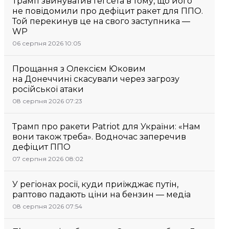
Трамп звинуватив Гегсета в тому, що його
не повідомили про дефіцит ракет для ППО.
Той перекинув це на свого заступника —
WP
06 серпня 2026 10:05
Прощання з Олексієм Юковим
на Донеччині скасували через загрозу
російської атаки
08 серпня 2026 07:23
Трамп про ракети Patriot для України: «Нам
вони також треба». Водночас заперечив
дефіцит ППО
07 серпня 2026 08:02
У регіонах росії, куди приїжджає путін,
раптово падають ціни на бензин — медіа
08 серпня 2026 07:54