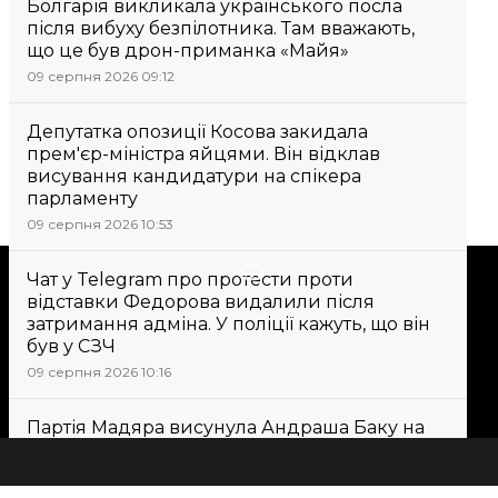
Болгарія викликала українського посла
після вибуху безпілотника. Там вважають,
що це був дрон-приманка «Майя»
09 серпня 2026 09:12
Депутатка опозиції Косова закидала
прем'єр-міністра яйцями. Він відклав
висування кандидатури на спікера
парламенту
09 серпня 2026 10:53
Підтримати
Чат у Telegram про протести проти
відставки Федорова видалили після
затримання адміна. У поліції кажуть, що він
Підтримай hromadske.
був у СЗЧ
Ми працюємо для тебе та
09 серпня 2026 10:16
завдяки тобі. Будь нашим
другом
Партія Мадяра висунула Андраша Баку на
посаду президента Угорщини. Він був
колишнім головою Верховного суду
09 серпня 2026 11:30