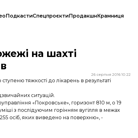
ео
Подкасти
Спецпроєкти
Продакшн
Крамниця
ожежі на шахті
ів
26 серпня 2016 10:22
 ступеню тяжкості до лікарень в результаті
дзвичайних ситуацій.
управління «Покровське», горизонт 810 м, о 19
 суміші з послідуючим горінням вугілля в межах
255 осіб, яких виведено на поверхню», -