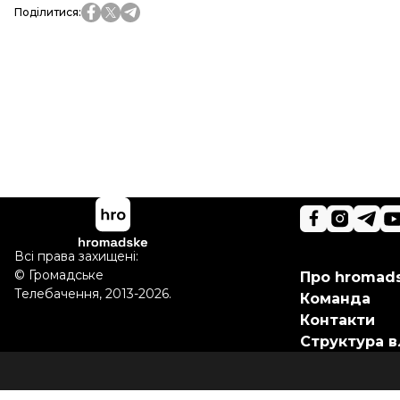
Поділитися
:
Всі права захищені:
©
Громадське
Про hromad
Телебачення
,
2013-2026.
Команда
Контакти
Структура в