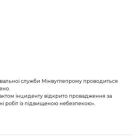
увальної служби Мінвуглепрому проводиться
ено.
фактом інциденту відкрито провадження за
і робіт із підвищеною небезпекою».