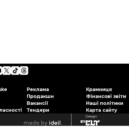
ske
Реклама
Крамниця
Продакшн
Фінансові звіти
Вакансії
Наші політики
ласності
Тендери
Карта сайту
Design
elt
ideil