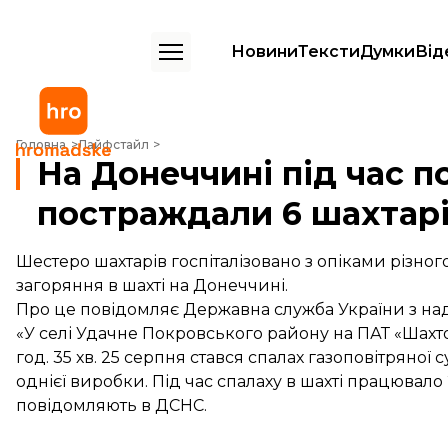
Новини
Тексти
Думки
Від
На Донеччині під час пожежі на шахті постраждали 6 шахтарів
Головна
Лайфстайл
На Донеччині під час п
постраждали 6 шахтар
Шестеро шахтарів госпіталізовано з опіками різного
загоряння в шахті на Донеччині.
Про це
повідомляє
Державна служба України з на
«У селі Удачне Покровського району на ПАТ «Шахто
год. 35 хв. 25 серпня стався спалах газоповітряної
однієї виробки. Під час спалаху в шахті працювало 
повідомляють в ДСНС.