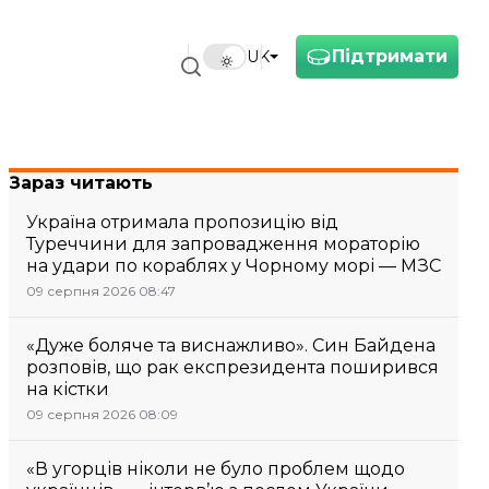
Підтримати
UK
Зараз читають
Україна отримала пропозицію від
Туреччини для запровадження мораторію
на удари по кораблях у Чорному морі — МЗС
09 серпня 2026 08:47
«Дуже боляче та виснажливо». Син Байдена
розповів, що рак експрезидента поширився
на кістки
09 серпня 2026 08:09
«В угорців ніколи не було проблем щодо