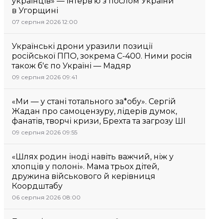
українців» — інтерв’ю з послом України
в Угорщині
07 серпня 2026 12:00
Українські дрони уразили позиції
російської ППО, зокрема С-400. Ними росія
також б'є по Україні — Мадяр
09 серпня 2026 09:41
«Ми — у стані тотального за*обу». Сергій
Жадан про самоцензуру, лідерів думок,
фанатів, творчі кризи, Брехта та загрозу ШІ
09 серпня 2026 09:55
«Шлях родин іноді навіть важчий, ніж у
хлопців у полоні». Мама трьох дітей,
дружина військового й керівниця
Коордштабу
06 серпня 2026 08:00