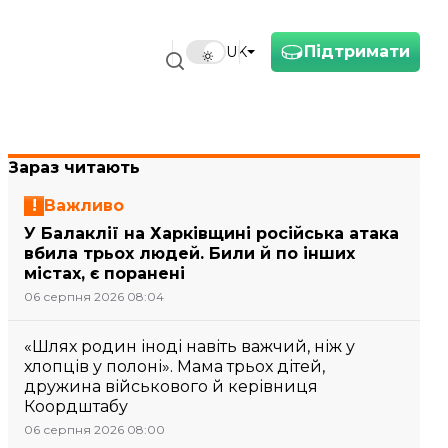
Підтримати
UK
Зараз читають
Важливо
У Балаклії на Харківщині російська атака
вбила трьох людей. Били й по інших
містах, є поранені
06 серпня 2026 08:04
«Шлях родин іноді навіть важчий, ніж у
хлопців у полоні». Мама трьох дітей,
дружина військового й керівниця
Коордштабу
06 серпня 2026 08:00