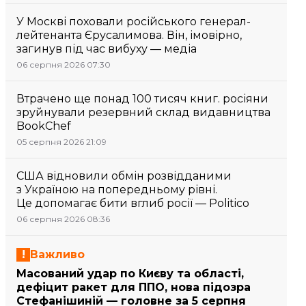
У Москві поховали російського генерал-
лейтенанта Єрусалимова. Він, імовірно,
загинув під час вибуху — медіа
06 серпня 2026 07:30
Втрачено ще понад 100 тисяч книг. росіяни
зруйнували резервний склад видавництва
BookChef
05 серпня 2026 21:09
США відновили обмін розвідданими
з Україною на попередньому рівні.
Це допомагає бити вглиб росії — Politico
06 серпня 2026 08:36
Важливо
Масований удар по Києву та області,
дефіцит ракет для ППО, нова підозра
Стефанішиній — головне за 5 серпня