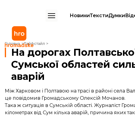
Новини
Тексти
Думки
Від
На дорогах Полтавської, Харківської та Сумської областей сильна о
Головна
Лайфстайл
На дорогах Полтавської
Сумської областей сил
аварій
Між Харковом і Полтавою на трасі в районі села В
це повідомив Громадському Олексій Мочанов.
Така ж ситуація в Сумській області. Журналіст Гро
кілометрах від Сум кілька аварій, причина яких та