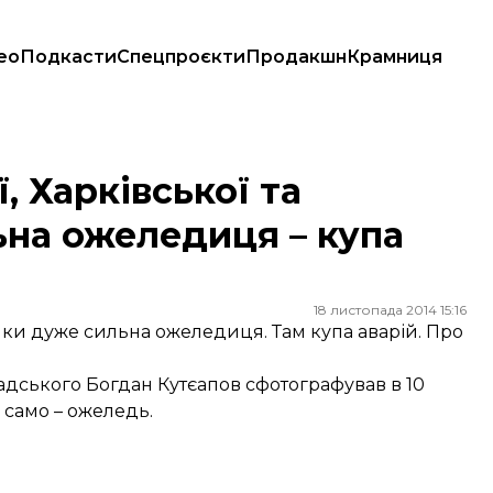
ео
Подкасти
Спецпроєкти
Продакшн
Крамниця
желедиця – купа аварій
, Харківської та
ьна ожеледиця – купа
18 листопада 2014 15:16
алки дуже сильна ожеледиця. Там купа аварій. Про
мадського Богдан Кутєапов сфотографував в 10
к само – ожеледь.