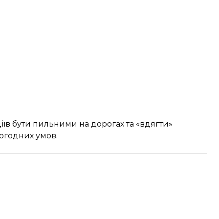
діїв бути пильними на дорогах та «вдягти»
погодних умов.