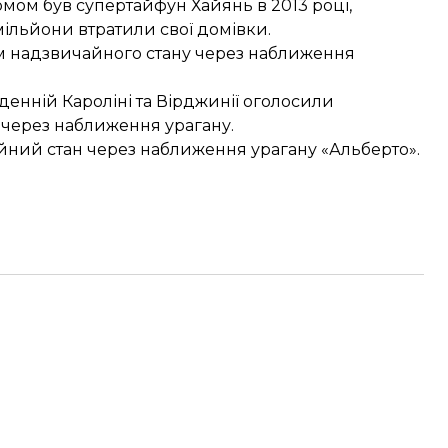
мом був супертайфун Хайянь в 2013 році,
мільйони втратили свої домівки.
 надзвичайного стану
через наближення
вденній Кароліні та Вірджинії
оголосили
через наближення урагану.
айний стан через
наближення урагану «Альберто»
.