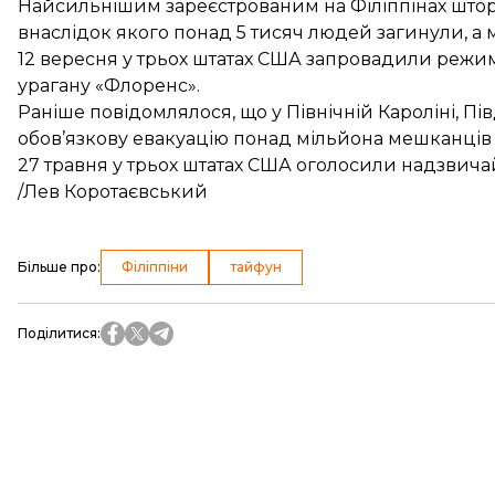
Найсильнішим зареєстрованим на Філіппінах штор
внаслідок якого понад 5 тисяч людей загинули, а 
12 вересня у трьох штатах США
запровадили режим
урагану «Флоренс».
Раніше повідомлялося, що у Північній Кароліні, Пі
обов’язкову евакуацію
понад мільйона мешканців 
27 травня у трьох штатах США оголосили надзвич
/Лев Коротаєвський
Більше про
:
Філіппіни
тайфун
Поділитися
: