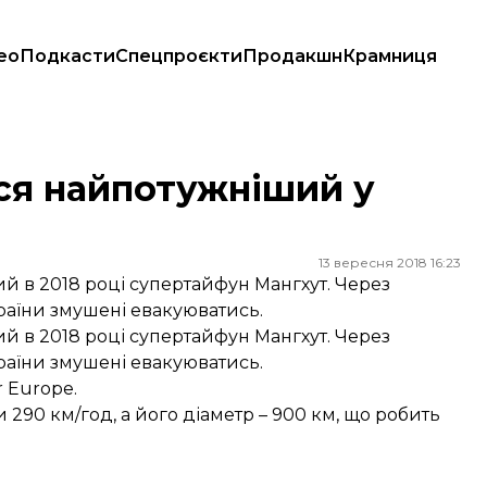
ео
Подкасти
Спецпроєкти
Продакшн
Крамниця
ься найпотужніший у
13 вересня 2018 16:23
й в 2018 році супертайфун Мангхут. Через
раїни змушені евакуюватись.
й в 2018 році супертайфун Мангхут. Через
раїни змушені евакуюватись.
 Europe.
 290 км/год, а його діаметр – 900 км, що робить