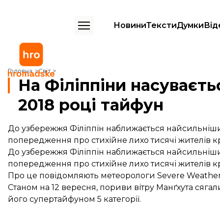
Новини
Тексти
Думки
Від
На Філіппіни насувається найпотужніший у 2018 році тайфун
Головна
Світ
На Філіппіни насуваєт
2018 році тайфун
До узбережжя Філіппін наближається найсильніши
попередження про стихійне лихо тисячі жителів к
До узбережжя Філіппін наближається найсильніши
попередження про стихійне лихо тисячі жителів к
Про це
повідомляють
метеорологи Severe Weather
Станом на 12 вересня, пориви вітру Манґхута сягали
його супертайфуном 5 категорії.