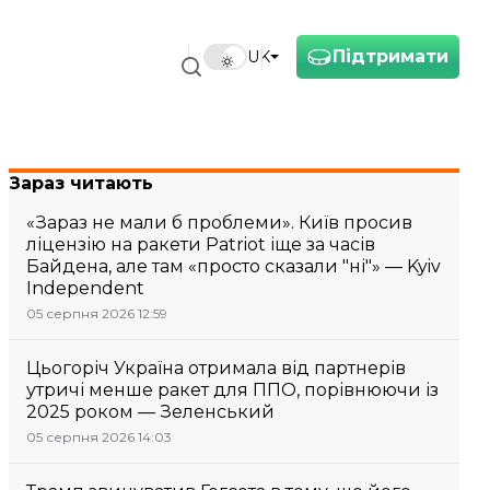
Підтримати
UK
Зараз читають
«Зараз не мали б проблеми». Київ просив
ліцензію на ракети Patriot іще за часів
Байдена, але там «просто сказали "ні"» — Kyiv
Independent
05 серпня 2026 12:59
Цьогоріч Україна отримала від партнерів
утричі менше ракет для ППО, порівнюючи із
2025 роком — Зеленський
05 серпня 2026 14:03