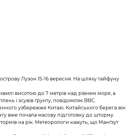
 острову Лузон 15-16 вересня. На шляху тайфуну
вилі висотою до 7 метрів над рівнем моря, а
лень і зсувів ґрунту,
повідомляє
BBC.
енного узбережжя Китаю. Китайського берега він
нгу вже почала масову підготовку до шторму.
тормів на рік. Метеорологи кажуть, що Манґхут