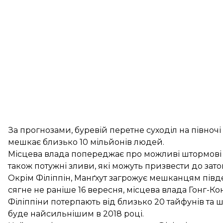
За прогнозами, буревій перетне суходіл на півночі
мешкає близько 10 мільйонів людей.
Місцева влада попереджає про можливі штормові х
також потужні зливи, які можуть призвести до затоп
Окрім Філіппін, Манґхут загрожує мешканцям півд
сягне не раніше 16 вересня, місцева влада Гонг-Ко
Філіппіни потерпають від близько 20 тайфунів та ш
буде найсильнішим в 2018 році.