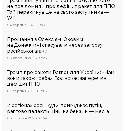
Трамп звинуватив Гегсета в тому, що його
не повідомили про дефіцит ракет для ППО.
Той перекинув це на свого заступника —
WP
06 серпня 2026 10:05
Прощання з Олексієм Юковим
на Донеччині скасували через загрозу
російської атаки
08 серпня 2026 07:23
Трамп про ракети Patriot для України: «Нам
вони також треба». Водночас заперечив
дефіцит ППО
07 серпня 2026 08:02
У регіонах росії, куди приїжджає путін,
раптово падають ціни на бензин — медіа
08 серпня 2026 07:54