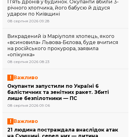
П’ять дронів у будинок. Окупанти вбили 3-
річного хлопчика, його бабусю й дідуся
ударом по Київщині
08 серпня 2026 09:28
Викрадений із Маріуполя хлопець, якого
«всиновила» Львова-Бєлова, буде вчитися
на російського прокурора, заявила
«опікунка»
08 серпня 2026 08:23
Важливо
Окупанти запустили по Україні 6
балістичних та зенітних ракет. Збиті
лише безпілотники — ПС
08 серпня 2026 09:06
Важливо
21 людина постраждала внаслідок атак
на Сумщині, серед них — дитина