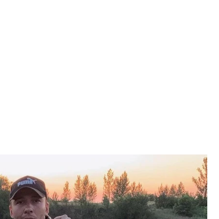
лодан (ліворуч) із побратимом
iuriiglodan
одан, родину якого (тримісячну доньку,
російсько—окупаційні війська.
ту Make My Cake, Олександр Яковенко.