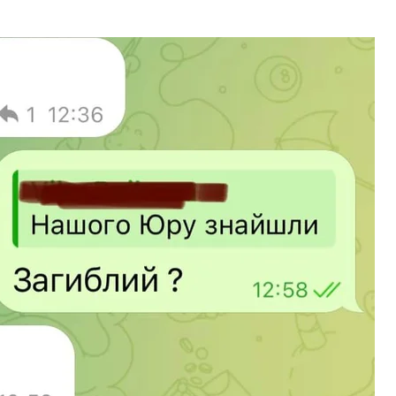
ою про загибель Юрія Глодана
sandr Yakovenko
в
, що всі необхідні навички у військовій справі
і інструкторів.
на, ми тут не траву фарбуємо під лінійку.
ати побратимів, і прикро розуміти, що на його
упним»
, — казав він.
са
російсько-українська війна