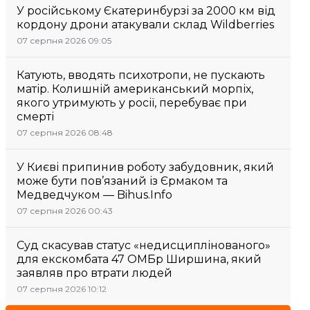
У російському Єкатеринбурзі за 2000 км від
кордону дрони атакували склад Wildberries
07 серпня 2026 09:05
Катують, вводять психотропи, не пускають
матір. Колишній американський морпіх,
якого утримують у росії, перебуває при
смерті
07 серпня 2026 08:48
У Києві припинив роботу забудовник, який
може бути пов’язаний із Єрмаком та
Медведчуком — Bihus.Info
07 серпня 2026 00:43
Суд скасував статус «недисциплінованого»
для екскомбата 47 ОМБр Ширшина, який
заявляв про втрати людей
07 серпня 2026 10:12