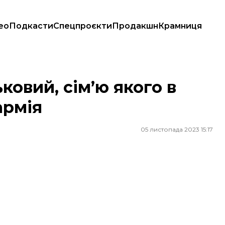
ео
Подкасти
Спецпроєкти
Продакшн
Крамниця
армія
ковий, сімʼю якого в
армія
05 листопада 2023 15:17