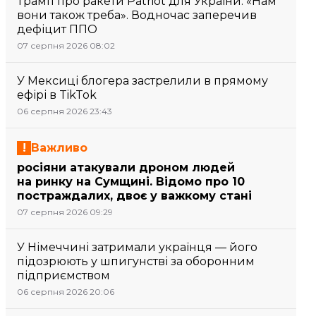
Трамп про ракети Patriot для України: «Нам
вони також треба». Водночас заперечив
дефіцит ППО
07 серпня 2026 08:02
У Мексиці блогера застрелили в прямому
ефірі в TikTok
06 серпня 2026 23:43
Важливо
росіяни атакували дроном людей
на ринку на Сумщині. Відомо про 10
постраждалих, двоє у важкому стані
07 серпня 2026 09:29
У Німеччині затримали українця — його
підозрюють у шпигунстві за оборонним
підприємством
06 серпня 2026 20:06