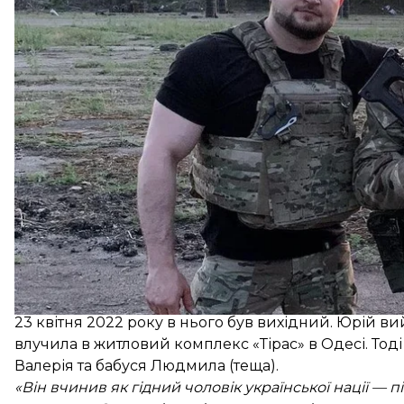
«Юра — чоловік, батько, воїн, пекар та колега у про
робив відомі в Одесі паски від нашої кондитерської
Історі
23 квітня 2022 року в нього був вихідний. Юрій ви
влучила в житловий комплекс «Тірас» в Одесі. Тоді 
Валерія та бабуся Людмила (теща).
«Він вчинив як гідний чоловік української нації — п