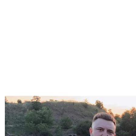
Український військовий Юрій Г
Instagram / 
Загинув український військовослужбовець Юрій Гл
дружину і тещу) у квітні 2022 року в Одесі вбили 
Про це
повідомив
його колега, співвласник проєк