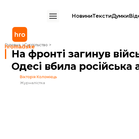
Новини
Тексти
Думки
Від
На фронті загинув військовий, сімʼю якого в Одесі вбила російська 
Головна
Суспільство
На фронті загинув війсь
Одесі вбила російська 
Вікторія Коломієць
Журналістка