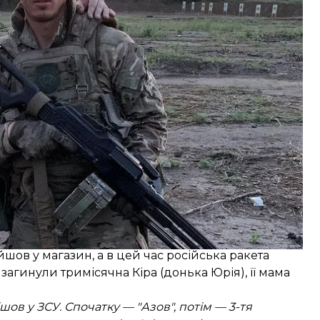
єкті Make My Cake, де я співвласник. Саме він
»
, — розповів Олександр.
я Юрія
йшов у магазин, а в цей час російська ракета
загинули тримісячна Кіра (донька Юрія), її мама
ішов у ЗСУ. Спочатку — "Азов", потім — 3-тя