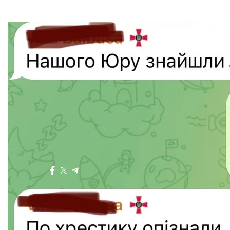
Скриншот листування зі звістк
Facebook / Olek
У квітні цього року «Суспільному» Юрій
розповіда
здобув уже в підрозділі, від досвідчених сержантів 
«Часу обмаль, ворог не чекає. Річ у тому, що тут вій
Помилився — ти вже 300 чи 200. Дуже боляче втрач
місці міг бути ти, або ти, власне, можеш бути наст
Більше про
:
військовослужбовці
Одеська область
Оде
Поділитися
: