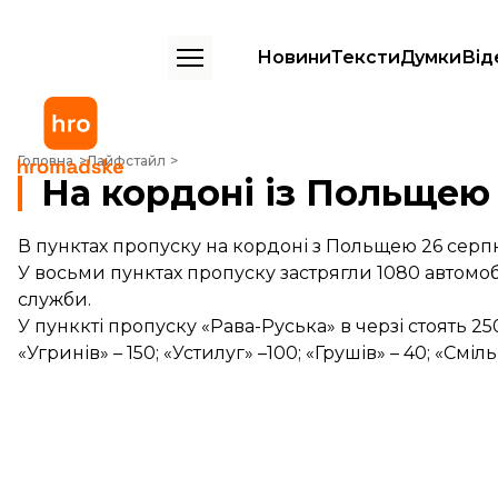
Новини
Тексти
Думки
Від
На кордоні із Польщею у чергах стоять понад 1 тисяча авто
Головна
Лайфстайл
На кордоні із Польщею 
В пунктах пропуску на кордоні з Польщею 26 серпн
У восьми пунктах пропуску застрягли 1080 автомо
служби.
У пунккті пропуску «Рава-Руська» в черзі стоять 250
«Угринів» – 150; «Устилуг» –100; «Грушів» – 40; «Сміл