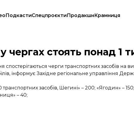
ео
Подкасти
Спецпроєкти
Продакшн
Крамниця
у чергах стоять понад 1 т
я спостерігаються черги транспортних засобів на виї
білів, інформує Західне регіональне управління Дер
 транспортних засобів, Шегині» – 200; «Ягодин» – 150;
ьниця» – 40;