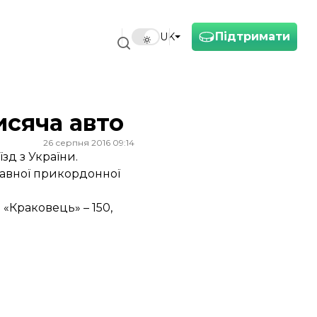
Підтримати
UK
исяча авто
26 серпня 2016 09:14
зд з України.
жавної прикордонної
 «Краковець» – 150,