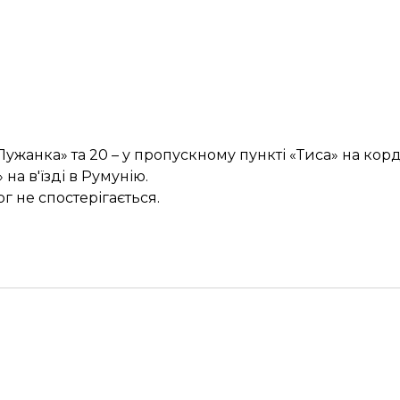
 «Лужанка» та 20 – у пропускному пункті «Тиса» на ко
а в'їзді в Румунію.
г не спостерігається.