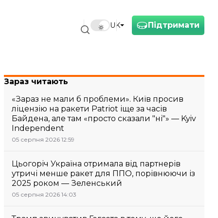
Підтримати
UK
Зараз читають
«Зараз не мали б проблеми». Київ просив
ліцензію на ракети Patriot іще за часів
Байдена, але там «просто сказали "ні"» — Kyiv
Independent
05 серпня 2026 12:59
Цьогоріч Україна отримала від партнерів
утричі менше ракет для ППО, порівнюючи із
2025 роком — Зеленський
05 серпня 2026 14:03