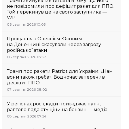
Трамп звинуватив Гегсета в тому, що його
не повідомили про дефіцит ракет для ППО.
Той перекинув це на свого заступника —
WP
06 серпня 2026 10:05
Прощання з Олексієм Юковим
на Донеччині скасували через загрозу
російської атаки
08 серпня 2026 07:23
Трамп про ракети Patriot для України: «Нам
вони також треба». Водночас заперечив
дефіцит ППО
07 серпня 2026 08:02
У регіонах росії, куди приїжджає путін,
раптово падають ціни на бензин — медіа
08 серпня 2026 07:54