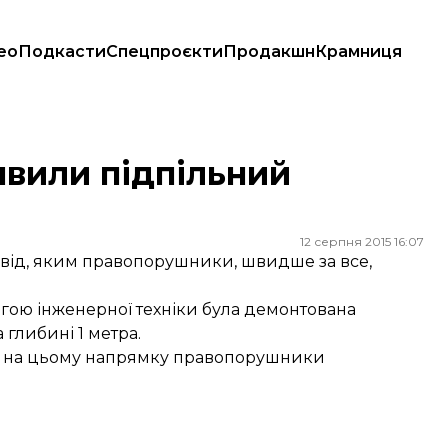
ео
Подкасти
Спецпроєкти
Продакшн
Крамниця
явили підпільний
12 серпня 2015 16:07
ід, яким правопорушники, швидше за все,
ою інженерної техніки була демонтована
глибині 1 метра.
ід на цьому напрямку правопорушники