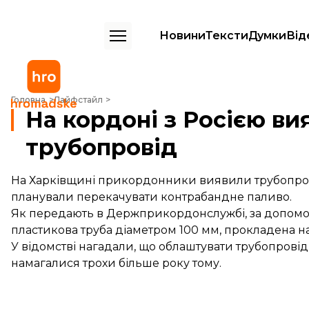
Новини
Тексти
Думки
Від
На кордоні з Росією виявили підпільний трубопровід
Головна
Лайфстайл
На кордоні з Росією ви
трубопровід
На Харківщині прикордонники виявили трубопров
планували перекачувати контрабандне паливо.
Як передають в Держприкордонслужбі, за допомог
пластикова труба діаметром 100 мм, прокладена на 
У відомстві нагадали, що облаштувати трубопров
намагалися трохи більше року тому.