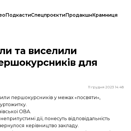
ео
Подкасти
Спецпроєкти
Продакшн
Крамниця
урсників для «посвяти»
али та виселили
першокурсників для
11 грудня 2023 14:48
 били першокурсників у межах «посвяти»,
гуртожитку.
івської ОВА.
еприпустимі дії, понесуть відповідальність
звернулося керівництво закладу.