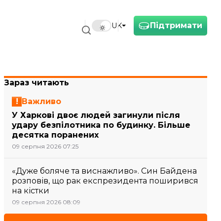
Підтримати
UK
Зараз читають
Важливо
У Харкові двоє людей загинули після
удару безпілотника по будинку. Більше
десятка поранених
09 серпня 2026 07:25
«Дуже боляче та виснажливо». Син Байдена
розповів, що рак експрезидента поширився
на кістки
09 серпня 2026 08:09