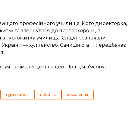
 вищого професійного училища. Його директорка,
ежить» та звернулася до правоохоронців.
і в гуртожитку училища. Слідчі розпочали
 України — хуліганство. Санкція статті передбачає
я.
руч і знімали це на відео. Поліція зʼясовує
гуртожиток
побиття
виселення