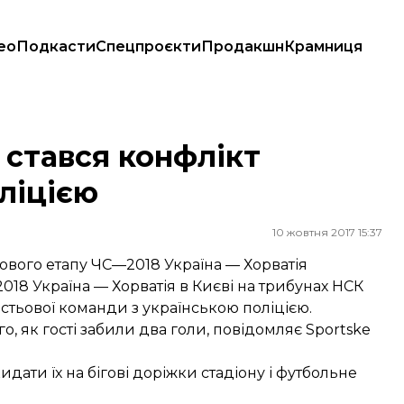
ео
Подкасти
Спецпроєкти
Продакшн
Крамниця
єю
 стався конфлікт
оліцією
10 жовтня 2017 15:37
пового етапу ЧС—2018 Україна — Хорватія
2018 Україна — Хорватія в Києві на трибунах НСК
остьової команди з українською поліцією.
о, як гості забили два голи,
повідомляє
Sportske
дати їх на бігові доріжки стадіону і футбольне