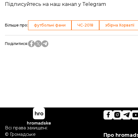
Підписуйтесь на
наш канал
у Telegram
Більше про
:
футбольні фани
ЧС-2018
збірна Хорватії
Поділитися
:
Всі права захищені:
©
Громадське
Про hromad