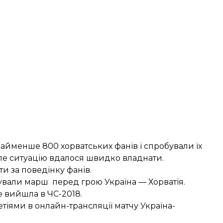
айменше 800 хорватських фанів і спробували їх
ле ситуацію вдалося швидко владнати.
и за поведінку фанів.
ували марш
перед грою Україна — Хорватія.
е вийшла в ЧС-2018.
етіями в
онлайн-трансляції матчу Україна-