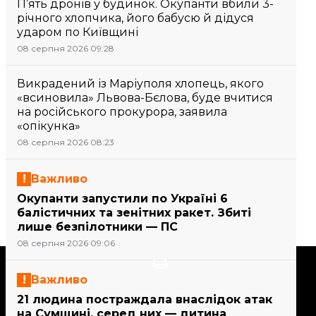
П’ять дронів у будинок. Окупанти вбили 3-
річного хлопчика, його бабусю й дідуся
ударом по Київщині
08 серпня 2026 09:28
Викрадений із Маріуполя хлопець, якого
«всиновила» Львова-Бєлова, буде вчитися
на російського прокурора, заявила
«опікунка»
08 серпня 2026 08:23
Важливо
Окупанти запустили по Україні 6
балістичних та зенітних ракет. Збиті
лише безпілотники — ПС
08 серпня 2026 09:06
Підтримати
Важливо
21 людина постраждала внаслідок атак
Підтримай hromadske.
на Сумщині, серед них — дитина