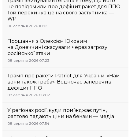
Трамп звинуватив Гегсета в тому, що його
не повідомили про дефіцит ракет для ППО.
Той перекинув це на свого заступника —
WP
06 серпня 2026 10:05
Прощання з Олексієм Юковим
на Донеччині скасували через загрозу
російської атаки
08 серпня 2026 07:23
Трамп про ракети Patriot для України: «Нам
вони також треба». Водночас заперечив
дефіцит ППО
07 серпня 2026 08:02
У регіонах росії, куди приїжджає путін,
раптово падають ціни на бензин — медіа
08 серпня 2026 07:54