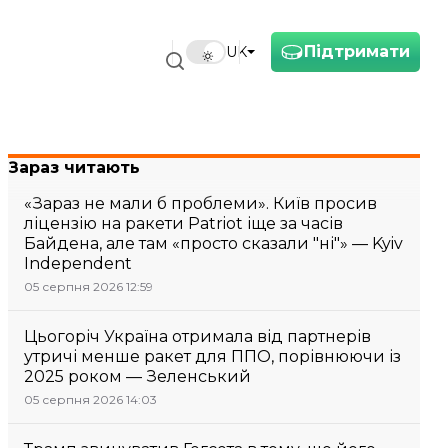
Підтримати
UK
Зараз читають
«Зараз не мали б проблеми». Київ просив
ліцензію на ракети Patriot іще за часів
Байдена, але там «просто сказали "ні"» — Kyiv
Independent
05 серпня 2026 12:59
Цьогоріч Україна отримала від партнерів
утричі менше ракет для ППО, порівнюючи із
2025 роком — Зеленський
05 серпня 2026 14:03