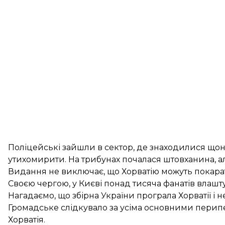
Поліцейські зайшли в сектор, де знаходилися щон
утихомирити. На трибунах почалася штовханина, а
Видання не виключає, що Хорватію можуть покарат
Своєю чергою, у Києві понад тисяча фанатів
влашт
Нагадаємо, що
збірна України програла Хорватії
і н
Громадське слідкувало за усіма основними перип
Хорватія
.