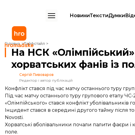
Новини
Тексти
Думки
Від
На НСК «Олімпійський» стався конфлікт хорватських фанів із поліці
Головна
Лайфстайл
На НСК «Олімпійський»
хорватських фанів із п
Сергій Пивоваров
Редактор і автор публікацій
Конфлікт стався під час матчу останнього туру гру
Під час матчу останнього туру групового етапу ЧС-
«Олімпійського» стався конфлікт уболівальників г
Інцидент стався в середині другого тайму після тог
Novosti.
Хорватські вболівальники почали палити фаєри і ки
поле.