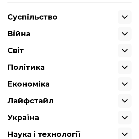
Поділитися
:
Суспільство
Освіта
Кримінал
Війна
Здоров'я
Екологія
Ветерани
Підтримати
Військові
Світ
Ситуація на фронті
Крим
Північна Америка
Донбас
Латинська Америка
Політика
Підтримай hromadske.
Азія
Ми працюємо для тебе та завдяки тобі.
Африка
Закопроєкти
Будь нашим другом
Європа
Персоналії
Економіка
Геополітика
Верховна Рада
Кабінет міністрів
Бізнес
Про hromadske
Вакансії
Реформи
Енергетика
Лайфстайл
Вибори
Особисті фінанси
Команда
Тендери
Корупція
Інфраструктура
Спорт
Контакти
Крамниця
Нерухомість
Кіно
Україна
Структура
Фінансові звіти
Ціни
Музика
Театр
Київ
власності
Наші політики
Подорожі
Регіони
Наука і технології
Реклама
Карта сайту
Книги
Історія