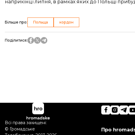
наприкінці липня, в рамках яких до Польщі приб
Більше про
:
Польща
кордон
Поділитися
:
Всі права захищені:
©
Громадське
Про hromad