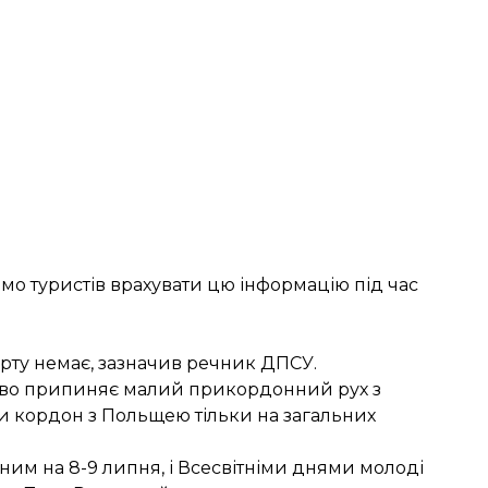
о туристів врахувати цю інформацію під час
рту немає, зазначив речник ДПСУ.
ово
припиняє малий прикордонний рух
з
ти кордон з Польщею тільки на загальних
аним на 8-9 липня, і Всесвітніми днями молоді