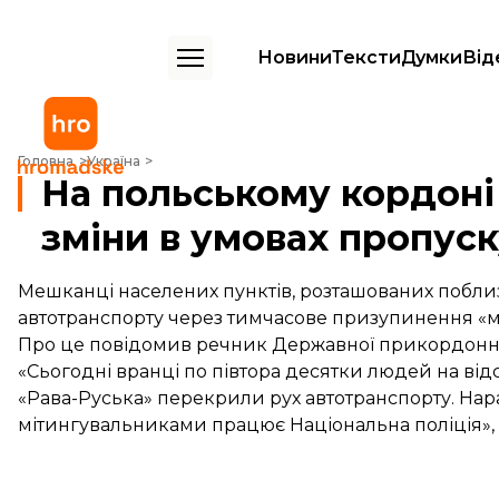
Новини
Тексти
Думки
Від
На польському кордоні блокують дороги через зміни в умовах проп
Головна
Україна
На польському кордоні
зміни в умовах пропус
Мешканці населених пунктів, розташованих побли
автотранспорту через тимчасове призупинення «м
Про це повідомив речник Державної прикордонно
«Сьогодні вранці по півтора десятки людей на відст
«Рава-Руська» перекрили рух автотранспорту. Нараз
мітингувальниками працює Національна поліція»,