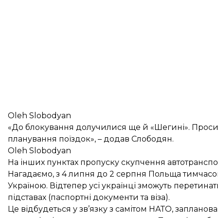
Oleh Slobodyan
«До блокування долучилися ще й «Шегині». Просим
планування поїздок», – додав Слободян.
Oleh Slobodyan
На інших пунктах пропуску скупчення автотранспо
Нагадаємо, з 4 липня до 2 серпня Польща тимчас
Україною. Відтепер усі українці зможуть перетина
підставах (паспортні документи та віза).
Це відбудеться у зв’язку з самітом НАТО, запланов