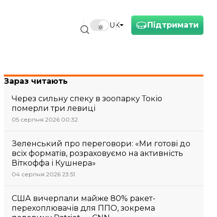
Підтримати
UK
Зараз читають
Через сильну спеку в зоопарку Токіо
померли три левиці
05 серпня 2026 00:32
Зеленський про переговори: «Ми готові до
всіх форматів, розраховуємо на активність
Віткоффа і Кушнера»
04 серпня 2026 23:51
США вичерпали майже 80% ракет-
перехоплювачів для ППО, зокрема