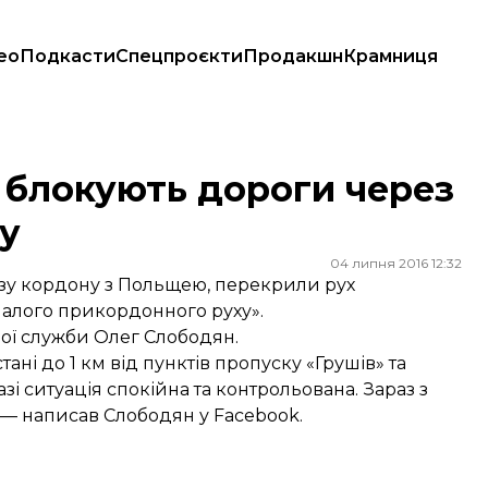
ео
Подкасти
Спецпроєкти
Продакшн
Крамниця
уску
 блокують дороги через
ку
04 липня 2016 12:32
зу кордону з Польщею, перекрили рух
алого прикордонного руху».
ї служби Олег Слободян.
ані до 1 км від пунктів пропуску «Грушів» та
і ситуація спокійна та контрольована. Зараз з
 — написав Слободян у Facebook.