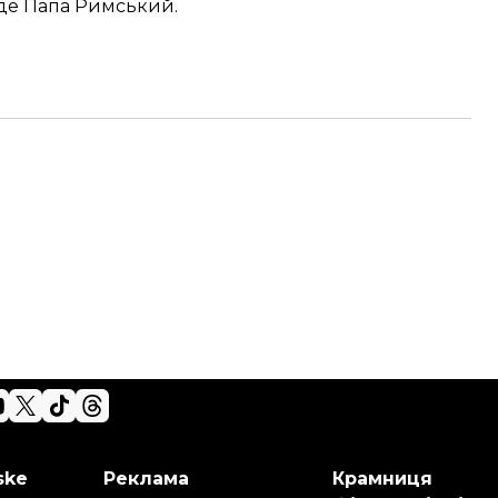
уде Папа Римський.
ske
Реклама
Крамниця