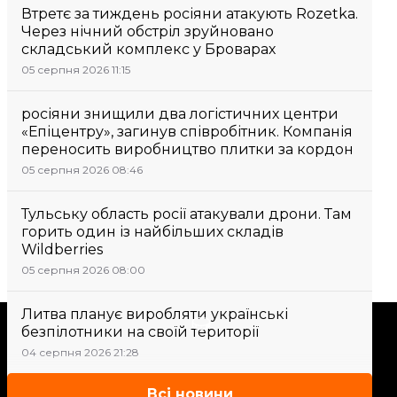
Втретє за тиждень росіяни атакують Rozetka.
Через нічний обстріл зруйновано
складський комплекс у Броварах
05 серпня 2026 11:15
росіяни знищили два логістичних центри
«Епіцентру», загинув співробітник. Компанія
переносить виробництво плитки за кордон
05 серпня 2026 08:46
Тульську область росії атакували дрони. Там
горить один із найбільших складів
Wildberries
05 серпня 2026 08:00
Литва планує виробляти українські
Підтримати
безпілотники на своїй території
04 серпня 2026 21:28
Підтримай hromadske.
Всі новини