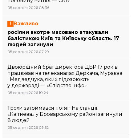
половину Patriot — CNN
05 серпня 2026 08:36
Важливо
росіяни вкотре масовано атакували
балістикою Київ та Київську область. 17
людей загинули
05 серпня 2026 07:29
Двоюрідний брат директора ДБР 17 років
працював на телеканалах Деркача, Мураєва
і Медведчука, яких підозрюють
у держзраді — «Слідство.Інфо»
05 серпня 2026 10:24
Трохи затримався потяг. На станції
«Квітнева» у Броварському районі загинули
8 людей
05 серпня 2026 09:52