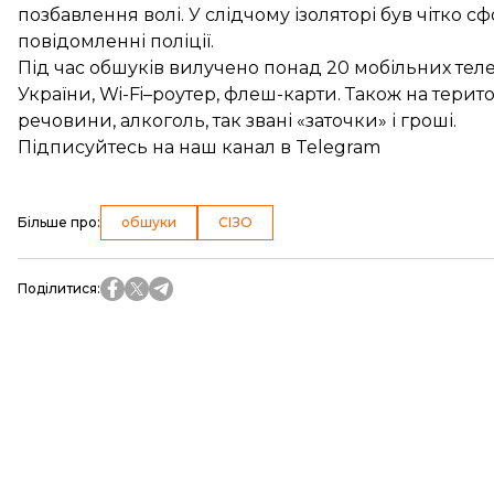
позбавлення волі. У слідчому ізоляторі був чітко
повідомленні поліції.
Під час обшуків вилучено понад 20 мобільних теле
України, Wi-Fi–роутер, флеш-карти. Також на терит
речовини, алкоголь, так звані «заточки» і гроші.
Підписуйтесь на
наш канал
в Telegram
Більше про
:
обшуки
СІЗО
Поділитися
: