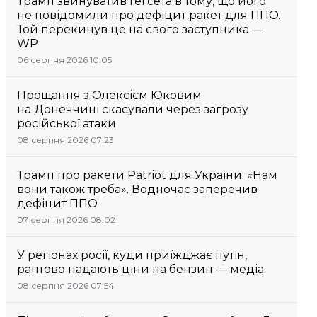
Трамп звинуватив Гегсета в тому, що його
не повідомили про дефіцит ракет для ППО.
Той перекинув це на свого заступника —
WP
06 серпня 2026 10:05
Прощання з Олексієм Юковим
на Донеччині скасували через загрозу
російської атаки
08 серпня 2026 07:23
Трамп про ракети Patriot для України: «Нам
вони також треба». Водночас заперечив
дефіцит ППО
07 серпня 2026 08:02
У регіонах росії, куди приїжджає путін,
раптово падають ціни на бензин — медіа
08 серпня 2026 07:54