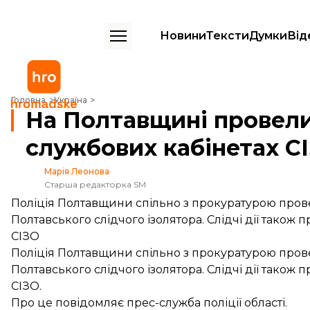
Новини
Тексти
Думки
Від
На Полтавщині провели обшуки у камерах та службових кабінетах 
Головна
Україна
На Полтавщині провели
службових кабінетах С
Марія Леонова
Старша редакторка SM
Поліція Полтавщини спільно з прокуратурою прове
Полтавського слідчого ізолятора. Слідчі дії також 
СІЗО
Поліція Полтавщини спільно з прокуратурою прове
Полтавського слідчого ізолятора. Слідчі дії також 
СІЗО.
Про це
повідомляє
прес-служба поліції області.