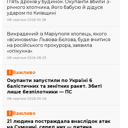
П’ять дронів у будинок. Окупанти вбили 3-
річного хлопчика, його бабусю й дідуся
ударом по Київщині
08 серпня 2026 09:28
Викрадений із Маріуполя хлопець, якого
«всиновила» Львова-Бєлова, буде вчитися
на російського прокурора, заявила
«опікунка»
08 серпня 2026 08:23
Важливо
Окупанти запустили по Україні 6
балістичних та зенітних ракет. Збиті
лише безпілотники — ПС
08 серпня 2026 09:06
Важливо
21 людина постраждала внаслідок атак
на Сумщині, серед них — дитина