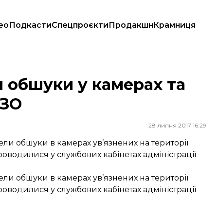
ео
Подкасти
Спецпроєкти
Продакшн
Крамниця
СІЗО
 обшуки у камерах та
ІЗО
28 липня 2017 16:29
ли обшуки в камерах ув’язнених на території
проводилися у службових кабінетах адміністрації
ли обшуки в камерах ув’язнених на території
проводилися у службових кабінетах адміністрації