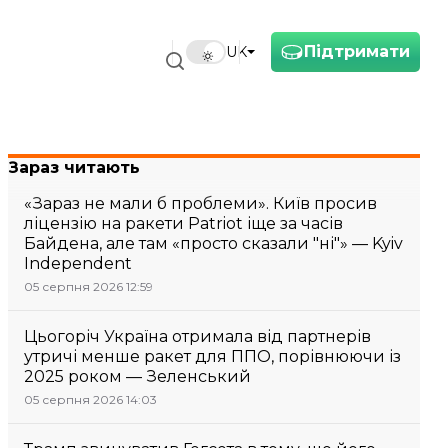
Підтримати
UK
Зараз читають
«Зараз не мали б проблеми». Київ просив
ліцензію на ракети Patriot іще за часів
Байдена, але там «просто сказали "ні"» — Kyiv
Independent
05 серпня 2026 12:59
Цьогоріч Україна отримала від партнерів
утричі менше ракет для ППО, порівнюючи із
2025 роком — Зеленський
05 серпня 2026 14:03