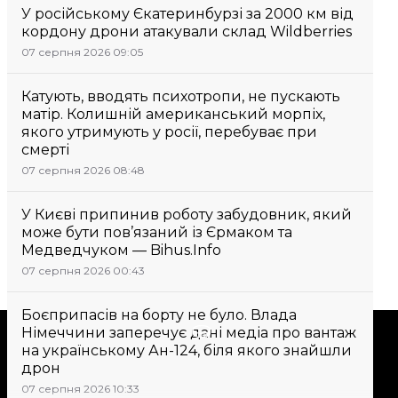
У російському Єкатеринбурзі за 2000 км від
кордону дрони атакували склад Wildberries
07 серпня 2026 09:05
Катують, вводять психотропи, не пускають
матір. Колишній американський морпіх,
якого утримують у росії, перебуває при
смерті
07 серпня 2026 08:48
У Києві припинив роботу забудовник, який
може бути пов’язаний із Єрмаком та
Медведчуком — Bihus.Info
07 серпня 2026 00:43
Боєприпасів на борту не було. Влада
Підтримати
Німеччини заперечує дані медіа про вантаж
на українському Ан-124, біля якого знайшли
дрон
Підтримай hromadske.
07 серпня 2026 10:33