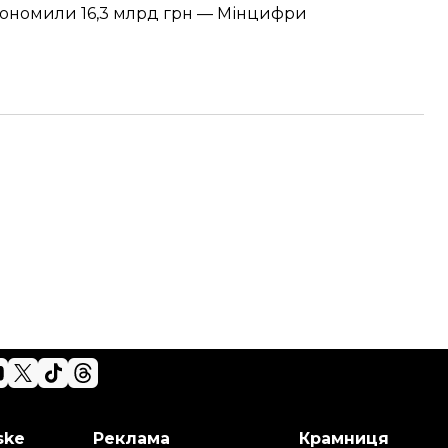
кономили 16,3 млрд грн — Мінцифри
ske
Реклама
Крамниця