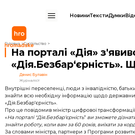
Новини
Тексти
Думки
Від
На порталі «Дія» з'явився новий розділ «Дія.Безбар‘єрність». Що там
Головна
Суспільство
На порталі «Дія» з'яви
«Дія.Безбар‘єрність». 
Денис Булавін
Журналіст
Внутрішні переселенці, люди з інвалідністю, батьк
знайти всю необхідну інформацію щодо державних 
«Дія.Безбар'єрність».
Про це
повідомив
міністр цифрової трансформаці
«
На порталі "
Дія.Безбар‘єрність
"
ви зможете дізнати
знайти роботу, коли вам за 60 років, виїхати за кор
За словами міністра, партнери з Програми розвитк