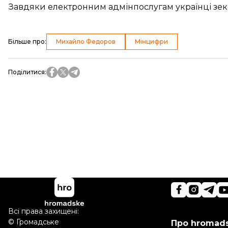
Завдяки електронним адмінпослугам українці зе
Більше про
:
Михайло Федоров
Мінцифри
Поділитися
:
Всі права захищені:
©
Громадське
Про hromad