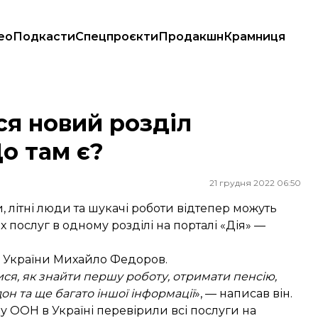
ео
Подкасти
Спецпроєкти
Продакшн
Крамниця
 є?
вся новий розділ
Що там є?
21 грудня 2022 06:50
и, літні люди та шукачі роботи відтепер можуть
послуг в одному розділі на порталі «Дія» —
ї України Михайло Федоров.
ся, як знайти першу роботу, отримати пенсію,
дон та ще багато іншої інформації
», — написав він.
у ООН в Україні перевірили всі послуги на