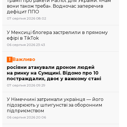
Трамп про ракети Patriot для України: «Нам
вони також треба». Водночас заперечив
дефіцит ППО
07 серпня 2026 08:02
У Мексиці блогера застрелили в прямому
ефірі в TikTok
06 серпня 2026 23:43
Важливо
росіяни атакували дроном людей
на ринку на Сумщині. Відомо про 10
постраждалих, двоє у важкому стані
07 серпня 2026 09:29
У Німеччині затримали українця — його
підозрюють у шпигунстві за оборонним
підприємством
06 серпня 2026 20:06