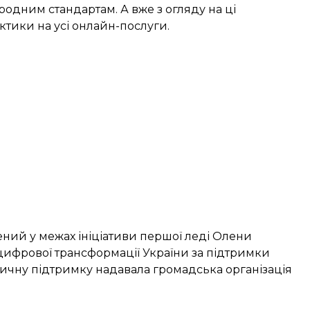
ародним стандартам. А вже з огляду на ці
ктики на усі онлайн-послуги.
ений у межах ініціативи першої леді Олени
м цифрової трансформації України за підтримки
тичну підтримку надавала громадська організація