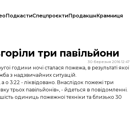
ео
Подкасти
Спецпроєкти
Продакшн
Крамниця
згоріли три павільйони
30 березня 2016 12:47
гої години ночі сталася пожежа, в результаті якої
жба з надзвичайних ситуацій.
а о 3:22 - ліквідовано. Внаслідок пожежі три
у трьох павільйонів», - йдеться в повідомленні.
 шість одиниць пожежної техніки та близько 30