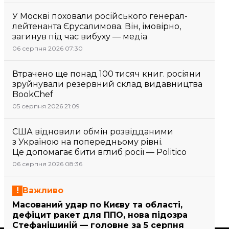
У Москві поховали російського генерал-
лейтенанта Єрусалимова. Він, імовірно,
загинув під час вибуху — медіа
06 серпня 2026 07:30
Втрачено ще понад 100 тисяч книг. росіяни
зруйнували резервний склад видавництва
BookChef
05 серпня 2026 21:09
США відновили обмін розвідданими
з Україною на попередньому рівні.
Це допомагає бити вглиб росії — Politico
06 серпня 2026 08:36
Важливо
Масований удар по Києву та області,
дефіцит ракет для ППО, нова підозра
Стефанішиній — головне за 5 серпня