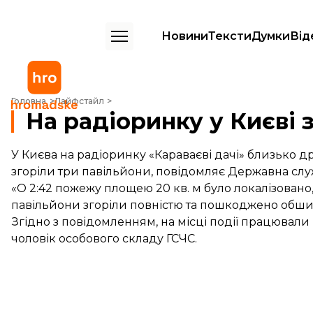
Новини
Тексти
Думки
Від
На радіоринку у Києві згоріли три павільйони
Головна
Лайфстайл
На радіоринку у Києві 
У Києва на радіоринку «Караваєві дачі» близько дру
згоріли три павільйони, повідомляє Державна слу
«О 2:42 пожежу площею 20 кв. м було локалізовано, 
павільйони згоріли повністю та пошкоджено обшивк
Згідно з повідомленням, на місці події працювали
чоловік особового складу ГСЧС.