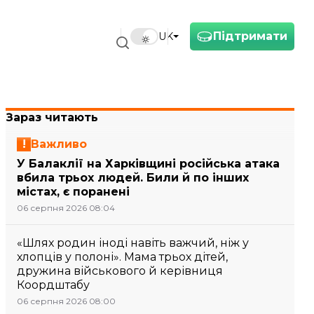
Підтримати
UK
Зараз читають
Важливо
У Балаклії на Харківщині російська атака
вбила трьох людей. Били й по інших
містах, є поранені
06 серпня 2026 08:04
«Шлях родин іноді навіть важчий, ніж у
хлопців у полоні». Мама трьох дітей,
дружина військового й керівниця
Коордштабу
06 серпня 2026 08:00