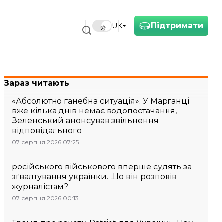
Підтримати
UK
Зараз читають
«Абсолютно ганебна ситуація». У Марганці
вже кілька днів немає водопостачання,
Зеленський анонсував звільнення
відповідального
07 серпня 2026 07:25
російського військового вперше судять за
зґвалтування українки. Що він розповів
журналістам?
07 серпня 2026 00:13