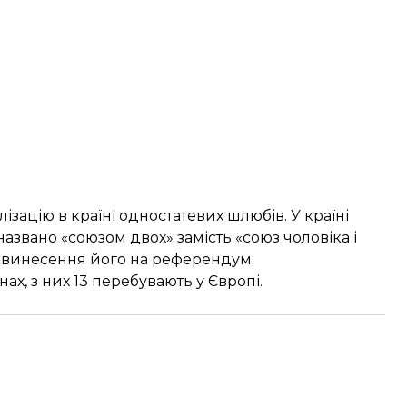
ізацію в країні одностатевих шлюбів. У країні
азвано «союзом двох» замість «союз чоловіка і
 винесення його на референдум.
ах, з них 13 перебувають у Європі.