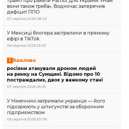
Трамп про ракети Patriot для України: «Нам
вони також треба». Водночас заперечив
дефіцит ППО
07 серпня 2026 08:02
У Мексиці блогера застрелили в прямому
ефірі в TikTok
06 серпня 2026 23:43
Важливо
росіяни атакували дроном людей
на ринку на Сумщині. Відомо про 10
постраждалих, двоє у важкому стані
07 серпня 2026 09:29
У Німеччині затримали українця — його
підозрюють у шпигунстві за оборонним
підприємством
06 серпня 2026 20:06