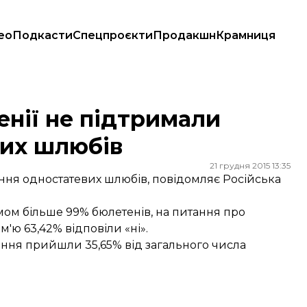
ео
Подкасти
Спецпроєкти
Продакшн
Крамниця
х шлюбів
енії не підтримали
вих шлюбів
21 грудня 2015 13:35
ення одностатевих шлюбів,
повідомляє
Російська
ом більше 99% бюлетенів, на питання про
'ю 63,42% відповіли «ні».
ання прийшли 35,65% від загального числа