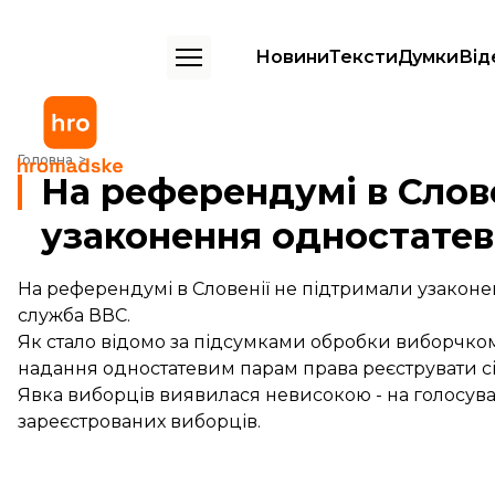
Новини
Тексти
Думки
Від
На референдумі в Словенії не підтримали узаконення одностатеви
Головна
На референдумі в Слов
узаконення одностате
На референдумі в Словенії не підтримали узакон
служба ВВС.
Як стало відомо за підсумками обробки виборчком
надання одностатевим парам права реєструвати сім
Явка виборців виявилася невисокою - на голосув
зареєстрованих виборців.