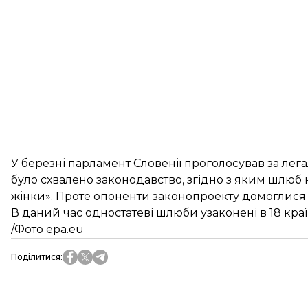
У березні парламент Словенії проголосував за легал
було схвалено законодавство, згідно з яким шлюб н
жінки». Проте опоненти законопроекту домоглися
В даний час одностатеві шлюби узаконені в 18 країн
/Фото epa.eu
Поділитися
: