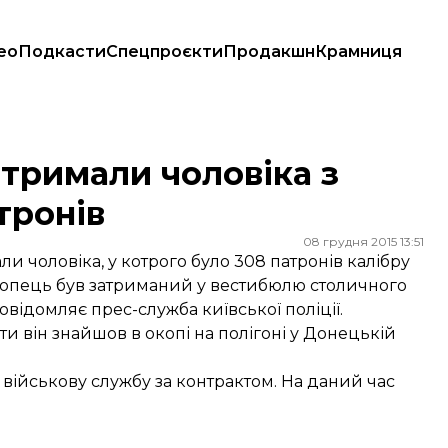
ео
Подкасти
Спецпроєкти
Продакшн
Крамниця
ронів
атримали чоловіка з
тронів
08 грудня 2015 13:51
и чоловіка, у котрого було 308 патронів калібру
й хлопець був затриманий у вестибюлю столичного
овідомляє прес-служба київської поліції.
и він знайшов в окопі на полігоні у Донецькій
ійськову службу за контрактом. На даний час