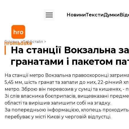
Новини
Тексти
Думки
Від
На станції Вокзальна затримали чоловіка з гранатами і пакетом пат
Головна
Лайфстайл
На станції Вокзальна з
гранатами і пакетом па
На станції метро Вокзальна правоохоронці затримал
5,45 мм, шість гранат та запали до них, 22-річни
метро. Зброю він перевозив у сумці та кишенях, - п
Зі слів власника боєприпасів, вищевказані предмет
області та вирішив залишити собі на згадку.
За попередньою інформацією, хлопець проходить в
перебуває у місті Києві у черговій відпустці.