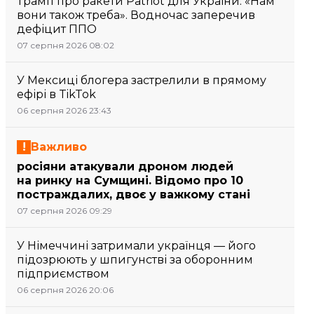
Трамп про ракети Patriot для України: «Нам
вони також треба». Водночас заперечив
дефіцит ППО
07 серпня 2026 08:02
У Мексиці блогера застрелили в прямому
ефірі в TikTok
06 серпня 2026 23:43
Важливо
росіяни атакували дроном людей
на ринку на Сумщині. Відомо про 10
постраждалих, двоє у важкому стані
07 серпня 2026 09:29
У Німеччині затримали українця — його
підозрюють у шпигунстві за оборонним
підприємством
06 серпня 2026 20:06