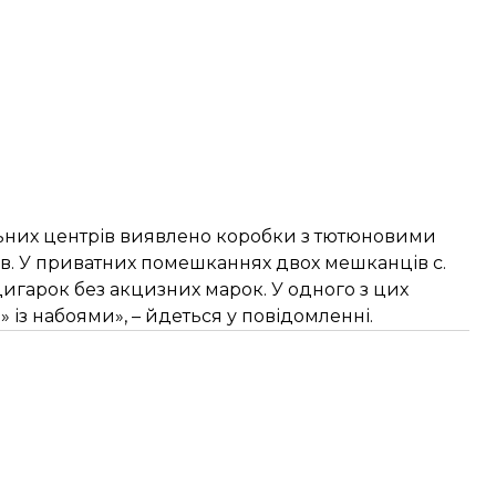
льних центрів виявлено коробки з тютюновими
в. У приватних помешканнях двох мешканців с.
цигарок без акцизних марок. У одного з цих
з набоями», – йдеться у повідомленні.