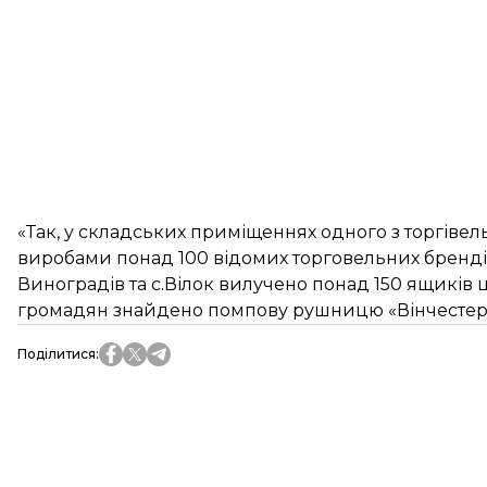
«Так, у складських приміщеннях одного з торгіве
виробами понад 100 відомих торговельних бренді
Виноградів та с.Вілок вилучено понад 150 ящиків 
громадян знайдено помпову рушницю «Вінчестер» і
Поділитися
: