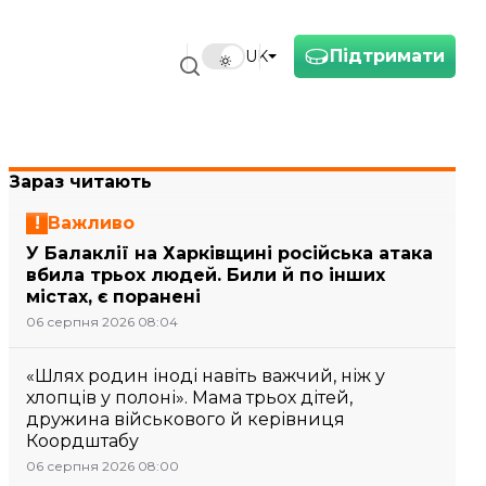
Підтримати
UK
Зараз читають
Важливо
У Балаклії на Харківщині російська атака
вбила трьох людей. Били й по інших
містах, є поранені
06 серпня 2026 08:04
«Шлях родин іноді навіть важчий, ніж у
хлопців у полоні». Мама трьох дітей,
дружина військового й керівниця
Коордштабу
06 серпня 2026 08:00