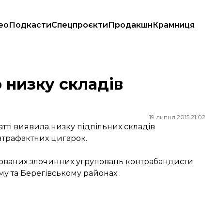
ео
Подкасти
Спецпроєкти
Продакшн
Крамниця
 низку складів
19 липня 2015 21:02
тті виявила низку підпільних складів
онтрафактних цигарок.
ізованих злочинних угруповань контрабандисти
му та Берегівському районах.