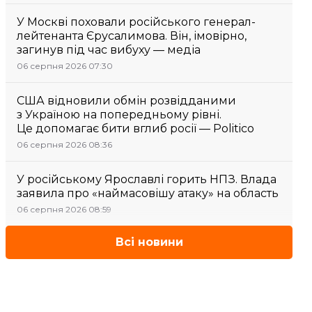
У Москві поховали російського генерал-
лейтенанта Єрусалимова. Він, імовірно,
загинув під час вибуху — медіа
06 серпня 2026 07:30
США відновили обмін розвідданими
з Україною на попередньому рівні.
Це допомагає бити вглиб росії — Politico
06 серпня 2026 08:36
У російському Ярославлі горить НПЗ. Влада
заявила про «наймасовішу атаку» на область
06 серпня 2026 08:59
Всі новини