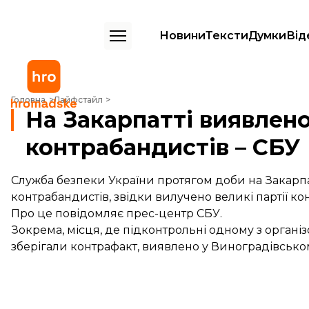
Новини
Тексти
Думки
Від
На Закарпатті виявлено низку складів контрабандистів – СБУ
Головна
Лайфстайл
На Закарпатті виявлено
контрабандистів – СБУ
Служба безпеки України протягом доби на Закарпа
контрабандистів, звідки вилучено великі партії к
Про це повідомляє прес-центр СБУ.
Зокрема, місця, де підконтрольні одному з орган
зберігали контрафакт, виявлено у Виноградівсько