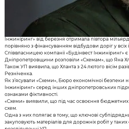
Дніпропетровська ОВА, НАБУ та САП поки не комент
Жур
Журналісти «Схем» та УП у своїх розслідуваннях з'
Інжиніринг» від березня отримала півтора мільярд
порівняно з фінансуванням відбудови доріг у всіх 
Співвласницею компанії «Будінвест Інжиніринг» є 
Дніпропетровщини розповіли «Схемам», що Яна Хла
Також УП виявила, що Хланта з 24 лютого вісім раз
Резніченка.
Як
з’ясували
«Схеми», Бюро економічної безпеки ни
Інжиніринг» серед інших дніпропетровських підря
ознаками фіктивності.
«Схеми» виявили, що під час освоєння бюджетних 
схем.
Одна з них полягає в тому, що ключові субпідрядн
закуповують матеріалів для дорожніх робіт у таких 
розслідуванні УП.