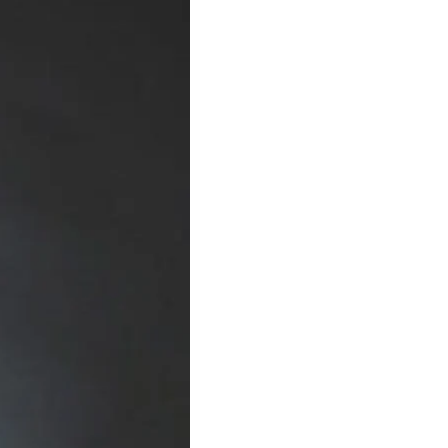
бласної військової
ликим будівництвом».
іпропетровської ОВА,
одарства, який є
іністрації.
виробничих