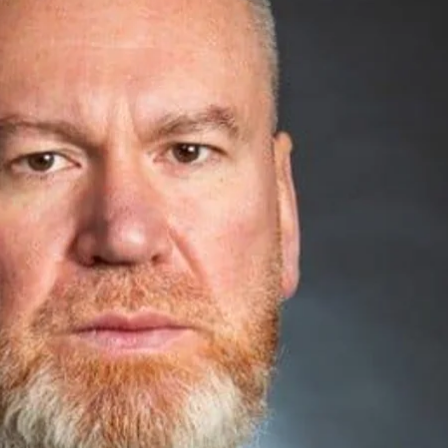
Facebook
проводять обшуки в очільника Дніпропетровської о
их фігурантів кримінальної справи, пов’язаної із «Ве
жерела у правоохоронних органах.
ня. Детективи проводять слідчі дії у приміщенні Дн
уваються у Департаменті житлово-комунального госп
реконструкції доріг та низці інших департаментів адм
 приміщеннях компанії «Будінвест Інжиніринг», на 