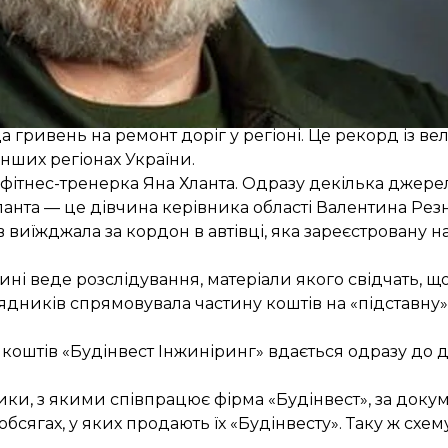
ували слідчі дії.
налістське розслідування
ясували, що у Дніпропетровській області приватна ко
а гривень на ремонт доріг у регіоні. Це рекорд із 
інших регіонах України.
фітнес-тренерка Яна Хланта. Одразу декілька джерел
нта — це дівчина керівника області Валентина Резн
ів виїжджала за кордон в автівці, яка зареєстровану 
ні веде розслідування, матеріали якого свідчать, щ
дників спрямовувала частину коштів на «підставну» 
коштів «Будінвест Інжиніринг» вдається одразу до д
ики, з якими співпрацює фірма «Будінвест», за доку
обсягах, у яких продають їх «Будінвесту». Таку ж схе