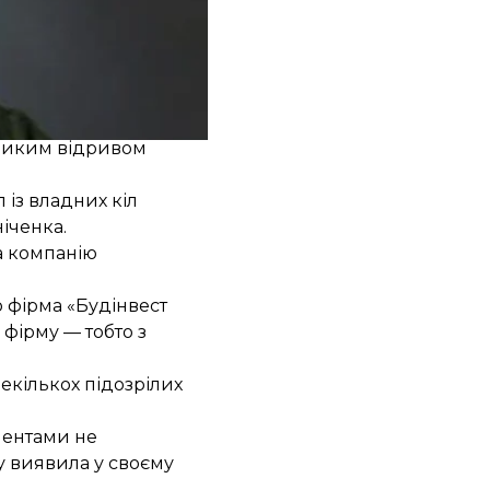
мпанія «Будінвест
великим відривом
 із владних кіл
іченка.
на компанію
о фірма «Будінвест
фірму — тобто з
екількох підозрілих
ментами не
му виявила у своєму