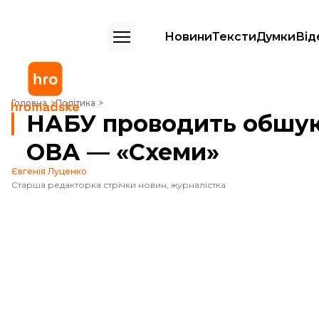
Новини
Тексти
Думки
Від
НАБУ проводить обшуки в очільника Дніпропетровської ОВА — «Сх
Головна
Політика
НАБУ проводить обшуки
ОВА — «Схеми»
Євгенія Луценко
Старша редакторка стрічки новин, журналістка