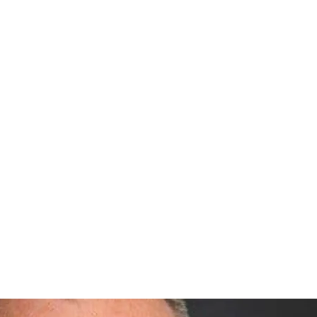
іпропетровської ОВА Валентин Резніченко