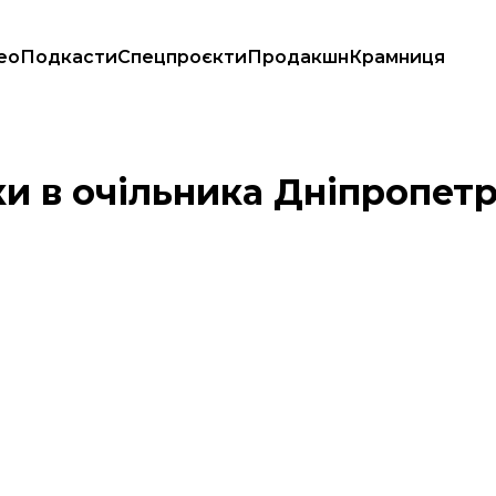
ео
Подкасти
Спецпроєкти
Продакшн
Крамниця
еми»
 в очільника Дніпропетр