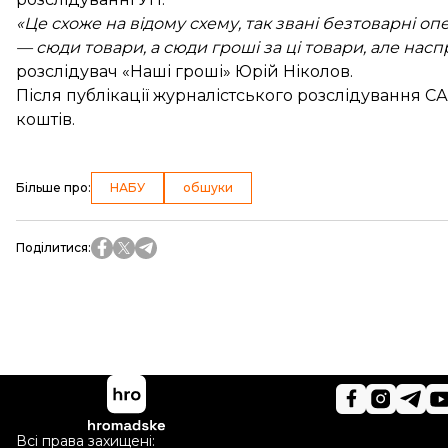
«Це схоже на відому схему, так звані безтоварні о
— сюди товари, а сюди гроші за ці товари, але насп
розслідувач «Наші гроші» Юрій Ніколов.
Після публікації журналістського розслідування
СА
коштів.
Більше про
:
НАБУ
обшуки
Поділитися
:
Всі права захищені: