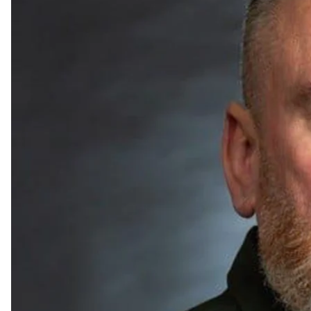
Детективи Національного антикорупційного бюро 
адміністрації Валентина Резніченка, а також в інш
Про це
повідомляють
«Схеми» із посиланням на д
За їхніми даними, обшуки почалися зранку 26 груд
зокрема в кабінеті Резніченка. Також обшуки відб
відповідальним за закупівлі в межах будівництва і 
Крім того, обшуки провели у підрядників ОВА — у
підприємствах та у пов'язаних осіб компанії.