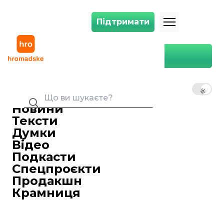
Підтримати
Підтримати
НАБУ та СБУ проводять обшуки у Подільському районному суді Киє
Головна
Політика
НАБУ та СБУ проводять
обшуки у Подільському
UK
EN
RU
районному суді Києва
Новини
Вікторія Бега
27 квітня 2018 17:01
Керівниця відділу сайту
Тексти
Детективи Національного
Думки
антикорупційного бюро України
Відео
спільно зіспівробітниками Служби
Подкасти
безпеки України уКиєві таКиївській
Спецпроєкти
області проводять обшуки
Продакшн
уПодільському районному суді Києва.
Крамниця
Детективи Національного
антикорупційного бюро України