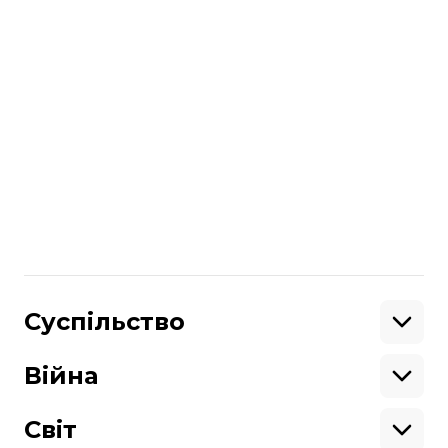
«Слідча дія є санкціонованою
та здійснюється в рамках розслідування
кримінального провадження», —
зазначили в НАБУ, додавши, що
повідомлять деталі згодом.
Більше про
:
СБУ
НАБУ
обшуки
Поділитися
Суспільство
:
Освіта
Кримінал
Війна
Здоров'я
Екологія
Ветерани
Підтримати
Військові
Світ
Ситуація на фронті