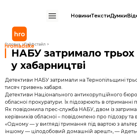
Новини
Тексти
Думки
Від
НАБУ затримало трьох прокурорів за підозрою у хабарництві
Головна
Лайфстайл
НАБУ затримало трьох 
у хабарництві
Детективи НАБУ затримали на Тернопільщині трьох
тисяч гривень хабаря.
Детективи Національного антикорупційного бюро 
обласної прокуратури. Їх підозрюють в отриманні 
Як повідомила
прес-служба
НАБУ, двом із затрима
керівників обласної – повідомлено про підозру та
«Одному — у вигляді тримання під вартою з альтерн
іншому — цілодобовий домашній арешт», — йдетьс