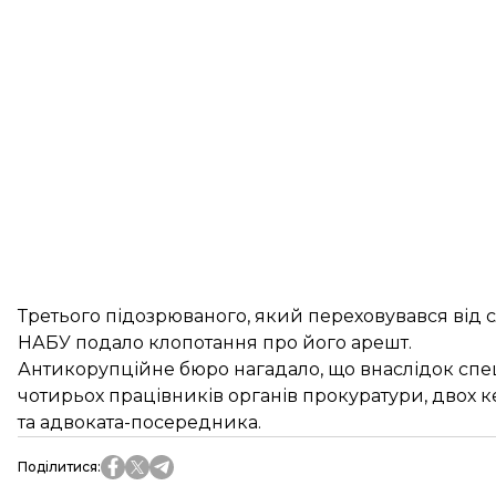
Третього підозрюваного, який переховувався від с
НАБУ подало клопотання про його арешт.
Антикорупційне бюро нагадало, що внаслідок спе
чотирьох працівників органів прокуратури, двох ке
та адвоката-посередника.
Поділитися
: