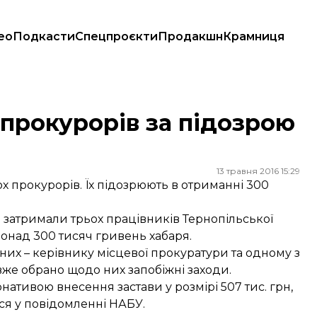
ео
Подкасти
Спецпроєкти
Продакшн
Крамниця
прокурорів за підозрою
13 травня 2016 15:29
 прокурорів. Їх підозрюють в отриманні 300
затримали трьох працівників Тернопільської
понад 300 тисяч гривень хабаря.
них – керівнику місцевої прокуратури та одному з
 вже обрано щодо них запобіжні заходи.
ативою внесення застави у розмірі 507 тис. грн,
я у повідомленні НАБУ.