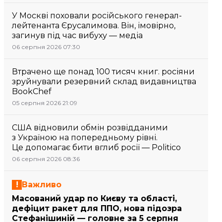
У Москві поховали російського генерал-
лейтенанта Єрусалимова. Він, імовірно,
загинув під час вибуху — медіа
06 серпня 2026 07:30
Втрачено ще понад 100 тисяч книг. росіяни
зруйнували резервний склад видавництва
BookChef
05 серпня 2026 21:09
США відновили обмін розвідданими
з Україною на попередньому рівні.
Це допомагає бити вглиб росії — Politico
06 серпня 2026 08:36
Важливо
Масований удар по Києву та області,
дефіцит ракет для ППО, нова підозра
Стефанішиній — головне за 5 серпня