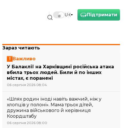
Підтримати
UK
Зараз читають
Важливо
У Балаклії на Харківщині російська атака
вбила трьох людей. Били й по інших
містах, є поранені
06 серпня 2026 08:04
«Шлях родин іноді навіть важчий, ніж у
хлопців у полоні». Мама трьох дітей,
дружина військового й керівниця
Коордштабу
06 серпня 2026 08:00