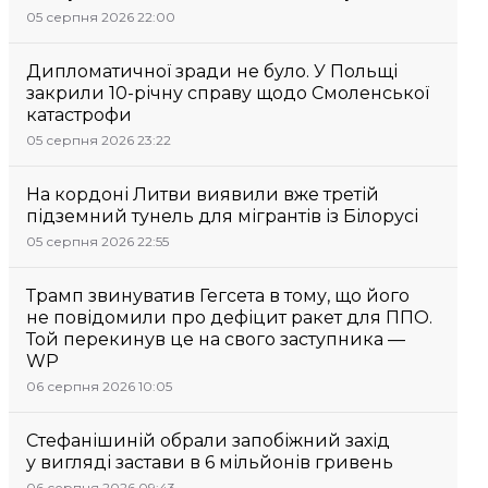
05 серпня 2026 22:00
Дипломатичної зради не було. У Польщі
закрили 10-річну справу щодо Смоленської
катастрофи
05 серпня 2026 23:22
На кордоні Литви виявили вже третій
підземний тунель для мігрантів із Білорусі
05 серпня 2026 22:55
Трамп звинуватив Гегсета в тому, що його
не повідомили про дефіцит ракет для ППО.
Той перекинув це на свого заступника —
WP
06 серпня 2026 10:05
Стефанішиній обрали запобіжний захід
у вигляді застави в 6 мільйонів гривень
06 серпня 2026 09:43