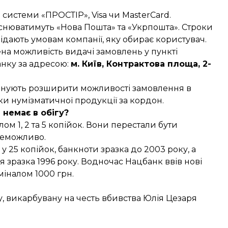
системи «ПРОСТІР», Visa чи MasterCard.
йснюватимуть «Нова Пошта» та «Укрпошта». Строки
ідають умовам компанії, яку обирає користувач.
ена можливість видачі замовлень у пункті
нку за адресою:
м. Київ, Контрактова площа, 2-
ланують розширити можливості замовлення в
вки нумізматичної продукції за кордон.
 немає в обігу?
ом 1, 2 та 5 копійок. Вони перестали бути
неможливо.
у 25 копійок, банкноти зразка до 2003 року, а
ня зразка 1996 року. Водночас Нацбанк ввів нові
оміналом
1000 грн
.
у, викарбувану на честь вбивства Юлія Цезаря