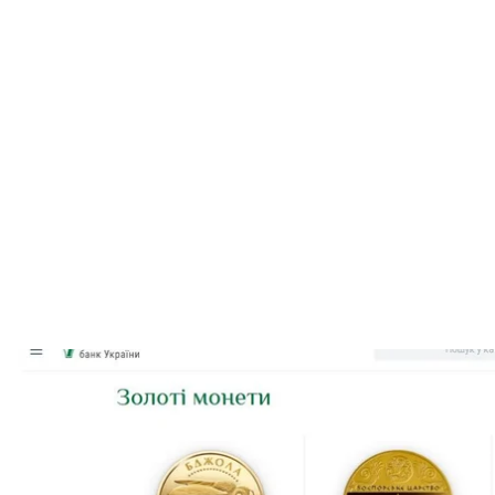
Асортимент золотих монет в інтер
скріншот
Національний банк України запустив інтернет—ма
пам'ятних монет та сувенірів.
Про це
повідомляє
пресслужба НБУ.