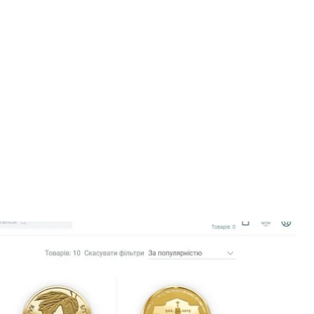
нет-магазині Національного банку
 з сайту
газин з продажу нумізматичної продукції —