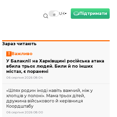
Підтримати
UK
Зараз читають
Важливо
У Балаклії на Харківщині російська атака
вбила трьох людей. Били й по інших
містах, є поранені
06 серпня 2026 08:04
«Шлях родин іноді навіть важчий, ніж у
хлопців у полоні». Мама трьох дітей,
дружина військового й керівниця
Коордштабу
06 серпня 2026 08:00