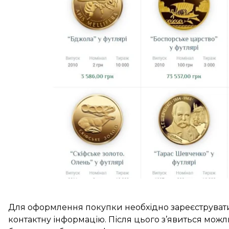
З 4 січня нумізматичну продукцію Нацбанку можн
інтернет-магазині ось
тут.
Доступні для продажу пам’ятні монети України та 
роздрібною ціною НБУ. Для задоволення потреб вс
певні ліміти, що залежатимуть від попиту на неї.
Для оформлення покупки необхідно зареєструватися
контактну інформацію. Після цього з’явиться мож