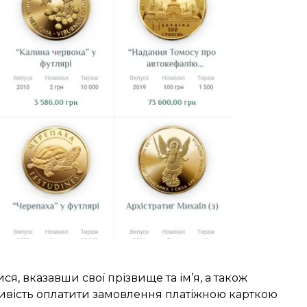
а придбати онлайн цілодобово без вихідних в
сувенірна продукція реалізовуватимуться за
іх охочих на замовлення продукції діятимуть
, вказавши свої прізвище та ім’я, а також
ливість оплатити замовлення платіжною карткою