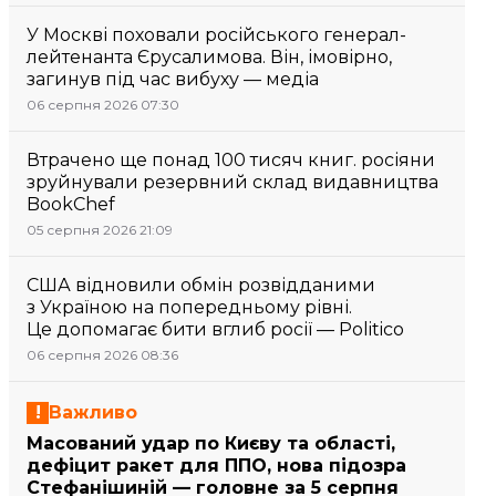
У Москві поховали російського генерал-
лейтенанта Єрусалимова. Він, імовірно,
загинув під час вибуху — медіа
06 серпня 2026 07:30
Втрачено ще понад 100 тисяч книг. росіяни
зруйнували резервний склад видавництва
BookChef
05 серпня 2026 21:09
США відновили обмін розвідданими
з Україною на попередньому рівні.
Це допомагає бити вглиб росії — Politico
06 серпня 2026 08:36
Важливо
Масований удар по Києву та області,
дефіцит ракет для ППО, нова підозра
Стефанішиній — головне за 5 серпня