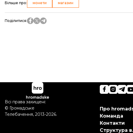
Більше про
:
монети
магазин
Поділитися
:
Всі права захищені:
©
Громадське
Про hromad
Телебачення
,
2013-2026.
Команда
Контакти
Структура в