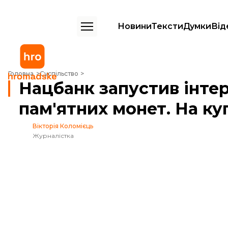
Новини
Тексти
Думки
Від
Нацбанк запустив інтернет-магазин із продажу пам'ятних монет. На 
Головна
Суспільство
Нацбанк запустив інте
пам'ятних монет. На ку
Вікторія Коломієць
Журналістка