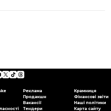
ske
Реклама
Крамниця
Продакшн
Фінансові звіти
Вакансії
Наші політики
ласності
Тендери
Карта сайту