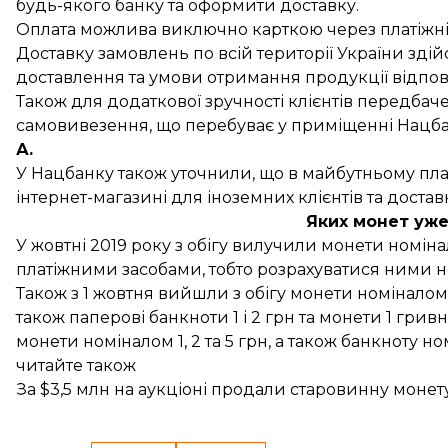
будь-якого банку та оформити доставку.
Оплата можлива виключно карткою через платіжні 
Доставку замовлень по всій території України зді
доставлення та умови отримання продукції відпов
Також для додаткової зручності клієнтів передбач
самовивезення, що перебуває у приміщенні Нацба
А.
У Нацбанку також уточнили, що в майбутньому п
інтернет-магазині для іноземних клієнтів та доста
Яких монет уже
У жовтні 2019 року з обігу вилучили монети номінал
платіжними засобами, тобто розрахуватися ними 
Також з 1 жовтня
вийшли
з обігу монети номіналом 
також паперові банкноти 1 і 2 грн та монети 1 грив
монети номіналом 1, 2 та 5 грн, а також банкноту н
читайте також
За $3,5 млн на аукціоні продали старовинну монет