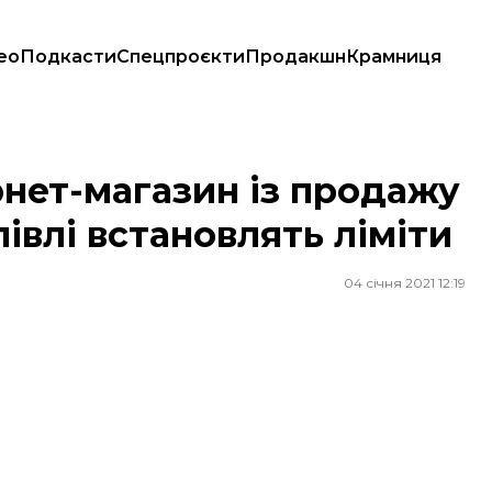
ео
Подкасти
Спецпроєкти
Продакшн
Крамниця
купівлі встановлять ліміти
рнет-магазин із продажу
півлі встановлять ліміти
04 січня 2021 12:19