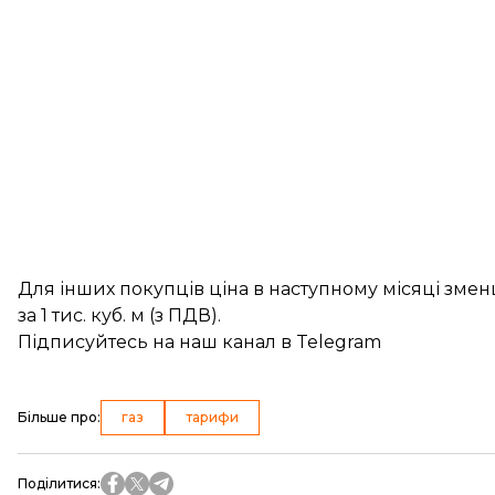
Для інших покупців ціна в наступному місяці зменши
за 1 тис. куб. м (з ПДВ).
Підписуйтесь на
наш канал
в Telegram
Більше про
:
газ
тарифи
Поділитися
: