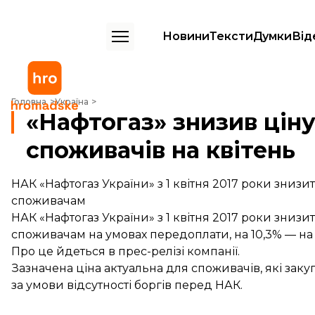
Новини
Тексти
Думки
Від
«Нафтогаз» знизив ціну газу для промислових споживачів на квітен
Головна
Україна
«Нафтогаз» знизив цін
споживачів на квітень
НАК «Нафтогаз України» з 1 квітня 2017 роки знизи
споживачам
НАК «Нафтогаз України» з 1 квітня 2017 роки знизи
споживачам на умовах передоплати, на 10,3% — на 878,
Про це йдеться в прес-релізі компанії.
Зазначена ціна актуальна для споживачів, які закупо
за умови відсутності боргів перед НАК.