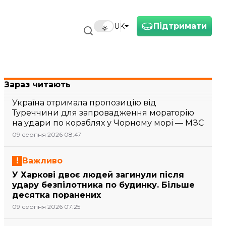
Підтримати
UK
Зараз читають
Україна отримала пропозицію від
Туреччини для запровадження мораторію
на удари по кораблях у Чорному морі — МЗС
09 серпня 2026 08:47
Важливо
У Харкові двоє людей загинули після
удару безпілотника по будинку. Більше
десятка поранених
09 серпня 2026 07:25