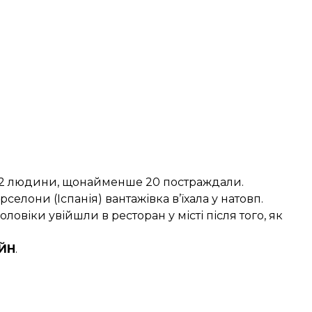
и 2 людини, щонайменше 20 постраждали.
арселони (Іспанія)
вантажівка в’їхала у натовп
.
ловіки увійшли в ресторан у місті після того, як
ЙН
.