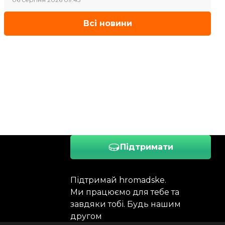
Всі новини
Підтримати
Підтримай hromadske.
Ми працюємо для тебе та
завдяки тобі. Будь нашим
другом