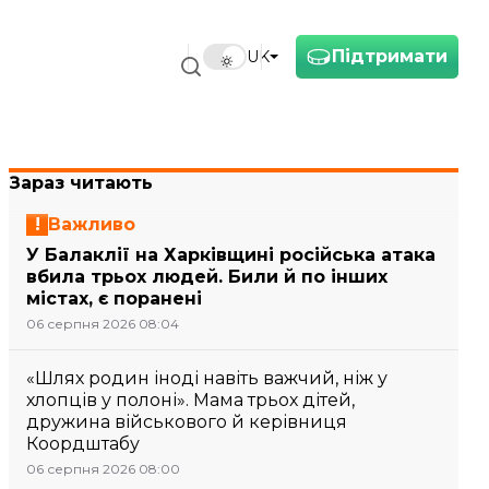
Підтримати
UK
Зараз читають
Важливо
У Балаклії на Харківщині російська атака
вбила трьох людей. Били й по інших
містах, є поранені
06 серпня 2026 08:04
«Шлях родин іноді навіть важчий, ніж у
хлопців у полоні». Мама трьох дітей,
дружина військового й керівниця
Коордштабу
06 серпня 2026 08:00