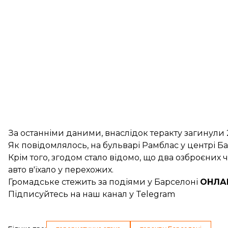
За останніми даними, внаслідок теракту загинул
Як повідомлялось, на бульварі Рамблас у центрі Б
Крім того, згодом стало відомо, що два озброєних чо
авто в'їхало у перехожих.
Громадське стежить за подіями у Барселоні
ОНЛА
Підписуйтесь на
наш канал
у Telegram