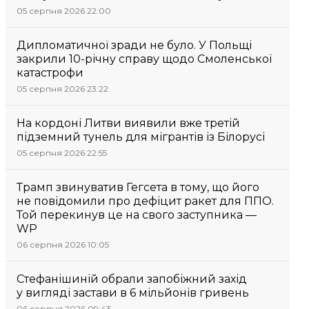
05 серпня 2026 22:00
Дипломатичної зради не було. У Польщі
закрили 10-річну справу щодо Смоленської
катастрофи
05 серпня 2026 23:22
На кордоні Литви виявили вже третій
підземний тунель для мігрантів із Білорусі
05 серпня 2026 22:55
Трамп звинуватив Гегсета в тому, що його
не повідомили про дефіцит ракет для ППО.
Той перекинув це на свого заступника —
WP
06 серпня 2026 10:05
Стефанішиній обрали запобіжний захід
у вигляді застави в 6 мільйонів гривень
06 серпня 2026 09:43