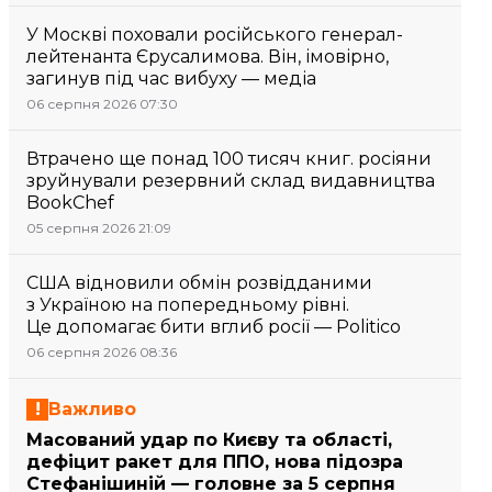
У Москві поховали російського генерал-
лейтенанта Єрусалимова. Він, імовірно,
загинув під час вибуху — медіа
06 серпня 2026 07:30
Втрачено ще понад 100 тисяч книг. росіяни
зруйнували резервний склад видавництва
BookChef
05 серпня 2026 21:09
США відновили обмін розвідданими
з Україною на попередньому рівні.
Це допомагає бити вглиб росії — Politico
06 серпня 2026 08:36
Важливо
Масований удар по Києву та області,
дефіцит ракет для ППО, нова підозра
Стефанішиній — головне за 5 серпня