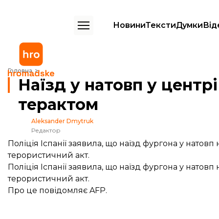
Новини
Тексти
Думки
Від
Наїзд у натовп у центрі Барселони визнали терактом
Головна
Наїзд у натовп у центр
терактом
Aleksander Dmytruk
Редактор
Поліція Іспанії заявила, що наїзд фургона у натов
терористичний акт.
Поліція Іспанії заявила, що наїзд фургона у натов
терористичний акт.
Про це
повідомляє
AFP.