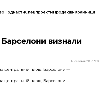
ео
Подкасти
Спецпроєкти
Продакшн
Крамниця
і Барселони визнали
17 серпня 2017 19:05
п на центральній площі Барселони —
п на центральній площі Барселони —