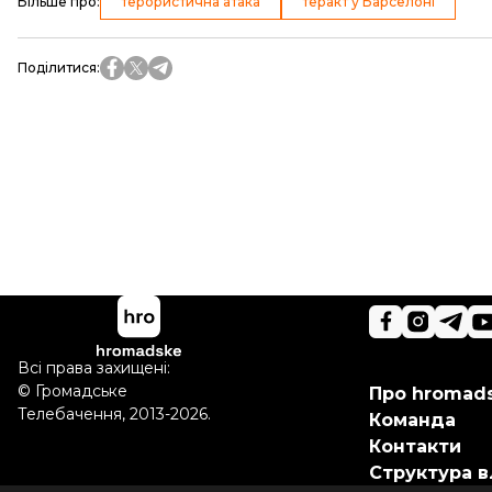
Більше про
:
терористична атака
теракт у Барселоні
Поділитися
:
Всі права захищені:
©
Громадське
Про hromad
Телебачення
,
2013-2026.
Команда
Контакти
Структура в