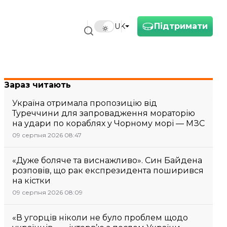
Підтримати
UK
Зараз читають
Україна отримала пропозицію від
Туреччини для запровадження мораторію
на удари по кораблях у Чорному морі — МЗС
09 серпня 2026 08:47
«Дуже боляче та виснажливо». Син Байдена
розповів, що рак експрезидента поширився
на кістки
09 серпня 2026 08:09
«В угорців ніколи не було проблем щодо