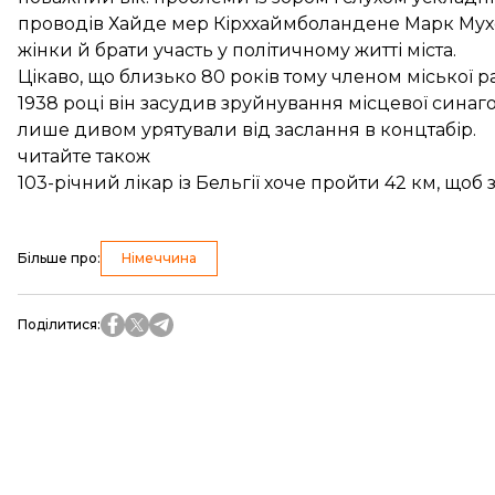
проводів Хайде мер Кірххаймболандене Марк Мухо
жінки й брати участь у політичному житті міста.
Цікаво, що близько 80 років тому членом міської 
1938 році він засудив зруйнування місцевої синаго
лише дивом урятували від заслання в концтабір.
читайте також
103-річний лікар із Бельгії хоче пройти 42 км, щоб
Більше про
:
Німеччина
Поділитися
: