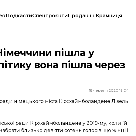
ео
Подкасти
Спецпроєкти
Продакшн
Крамниця
ику вона пішла через басейн
імеччини пішла у
політику вона пішла через
18 червня 2020 19:04
ради німецького міста Кірххаймболандене Лізель
іської ради Кірххаймболандене у 2019-му, коли їй
набрати близько дев’яти сотень голосів, що жінці і