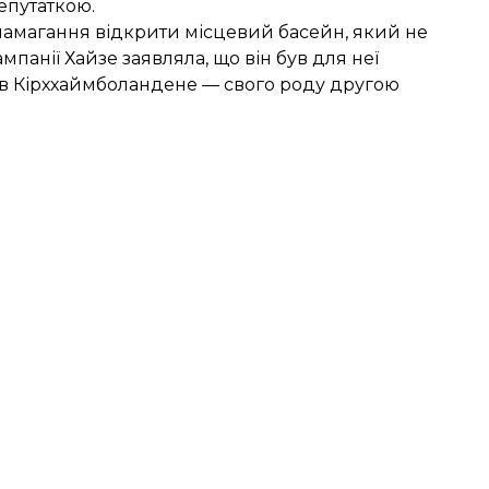
епутаткою.
намагання відкрити місцевий басейн, який не
мпанії Хайзе заявляла, що він був для неї
лів Кірххаймболандене — свого роду другою