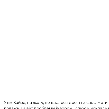
Утім Хайзе, на жаль, не вдалося досягти своєї мет
поважний вік: проблеми із зором і слухом ускладню