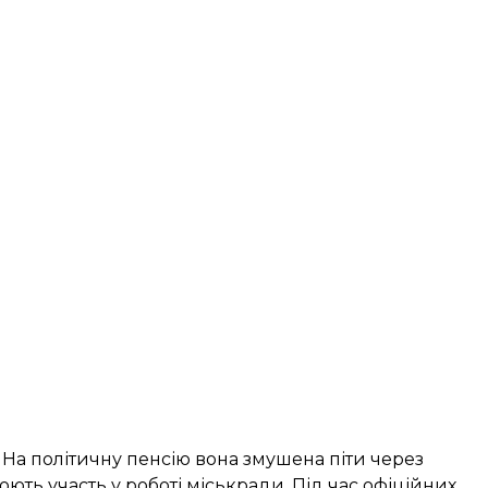
и. На політичну пенсію вона змушена піти через
ють участь у роботі міськради. Під час офіційних