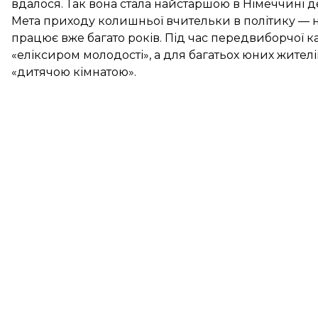
вдалося. Так вона стала найстаршою в Німеччині д
Мета приходу колишньої вчительки в політику — 
працює вже багато років. Під час передвиборчої ка
«еліксиром молодості», а для багатьох юних жите
«дитячою кімнатою».