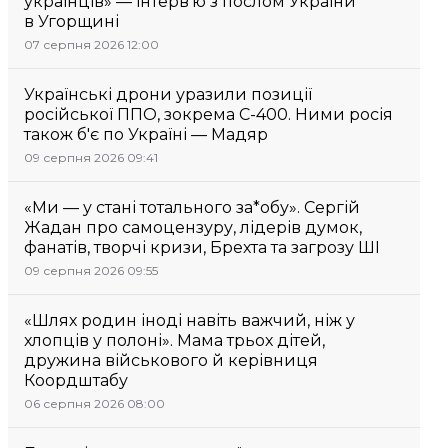
українців» — інтерв’ю з послом України
в Угорщині
07 серпня 2026 12:00
Українські дрони уразили позиції
російської ППО, зокрема С-400. Ними росія
також б'є по Україні — Мадяр
09 серпня 2026 09:41
«Ми — у стані тотального за*обу». Сергій
Жадан про самоцензуру, лідерів думок,
фанатів, творчі кризи, Брехта та загрозу ШІ
09 серпня 2026 09:55
«Шлях родин іноді навіть важчий, ніж у
хлопців у полоні». Мама трьох дітей,
дружина військового й керівниця
Коордштабу
06 серпня 2026 08:00