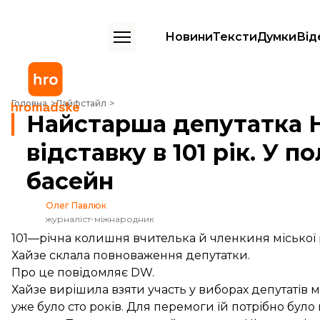
Новини
Тексти
Думки
Від
Найстарша депутатка Німеччини пішла у відставку в 101 рік. У політ
Головна
Лайфстайл
Найстарша депутатка Н
відставку в 101 рік. У 
басейн
Олег Павлюк
журналіст-міжнародник
101—річна колишня вчителька й членкиня міської 
Хайзе склала повноваження депутатки.
Про це
повідомляє
DW.
Хайзе вирішила взяти участь у виборах депутатів м
уже було сто років. Для перемоги їй потрібно було 