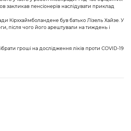
в закликав пенсіонерів наслідувати приклад
ради Кірххаймболандене був батько Лізель Хайзе. У
ги, після чого його арештували на тиждень і
 зібрати гроші на дослідження ліків проти COVID-19