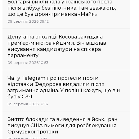
Болгарія викликала українського посла
після вибуху безпілотника. Там вважають,
що це був дрон-приманка «Майя»
09 серпня 2026 09:12
Депутатка опозиції Косова закидала
прем'єр-міністра яйцями. Він відклав
висування кандидатури на спікера
парламенту
09 серпня 2026 10:53
Чат у Telegram про протести проти
відставки Федорова видалили після
затримання адміна. У поліції кажуть, що він
був у СЗЧ
09 серпня 2026 10:16
Зняття блокади та виведення військ. Іран
висунув США вимоги для розблокування
Ормузької протоки
09 серпня 2026 13:18