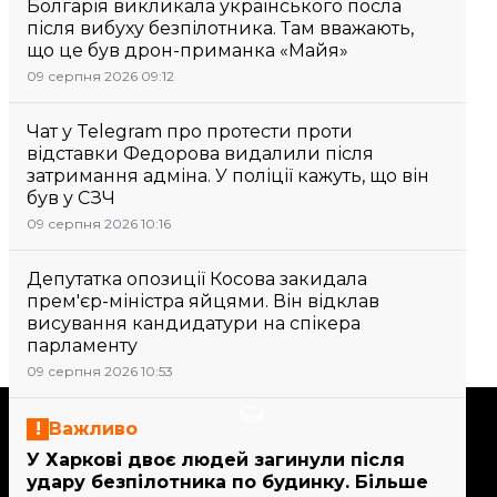
Болгарія викликала українського посла
після вибуху безпілотника. Там вважають,
що це був дрон-приманка «Майя»
09 серпня 2026 09:12
Чат у Telegram про протести проти
відставки Федорова видалили після
затримання адміна. У поліції кажуть, що він
був у СЗЧ
09 серпня 2026 10:16
Депутатка опозиції Косова закидала
прем'єр-міністра яйцями. Він відклав
висування кандидатури на спікера
парламенту
09 серпня 2026 10:53
Підтримати
Важливо
У Харкові двоє людей загинули після
удару безпілотника по будинку. Більше
Підтримай hromadske.