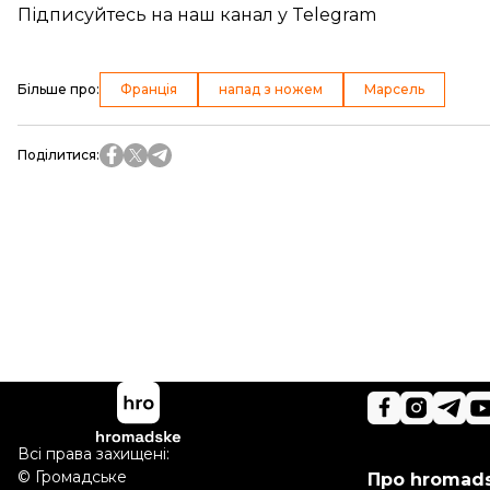
Підписуйтесь на
наш канал
у Telegram
Більше про
:
Франція
напад з ножем
Марсель
Поділитися
:
Всі права захищені:
©
Громадське
Про hromad