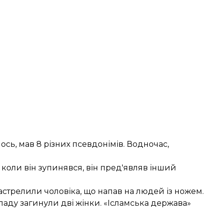
сь, мав 8 різних псевдонімів. Водночас,
, коли він зупинявся, він пред'являв інший
.
астрелили чоловіка
, що напав на людей із ножем.
ападу
загинули дві жінки
.
«Ісламська держава»