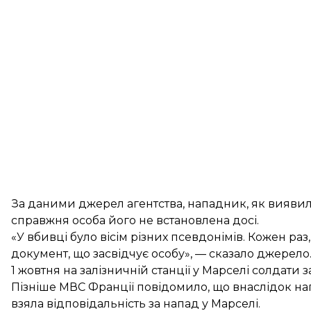
За даними джерел агентства, нападник, як виявило
справжня особа його не встановлена досі.
«У вбивці було вісім різних псевдонімів. Кожен раз
документ, що засвідчує особу», — сказало джерело
1 жовтня на залізничній станції у Марселі
солдати з
Пізніше МВС Франції повідомило, що внаслідок н
взяла
відповідальність за напад у Марселі.