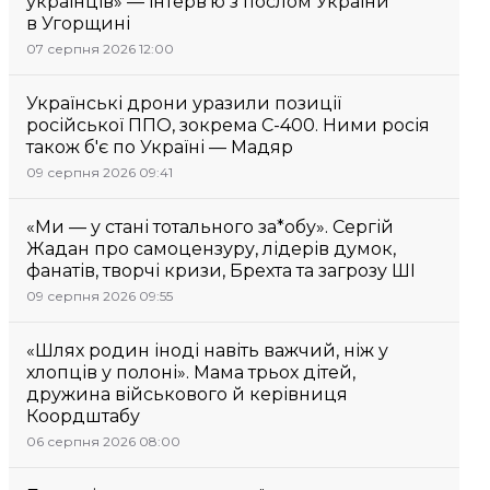
українців» — інтерв’ю з послом України
в Угорщині
07 серпня 2026 12:00
Українські дрони уразили позиції
російської ППО, зокрема С-400. Ними росія
також б'є по Україні — Мадяр
09 серпня 2026 09:41
«Ми — у стані тотального за*обу». Сергій
Жадан про самоцензуру, лідерів думок,
фанатів, творчі кризи, Брехта та загрозу ШІ
09 серпня 2026 09:55
«Шлях родин іноді навіть важчий, ніж у
хлопців у полоні». Мама трьох дітей,
дружина військового й керівниця
Коордштабу
06 серпня 2026 08:00