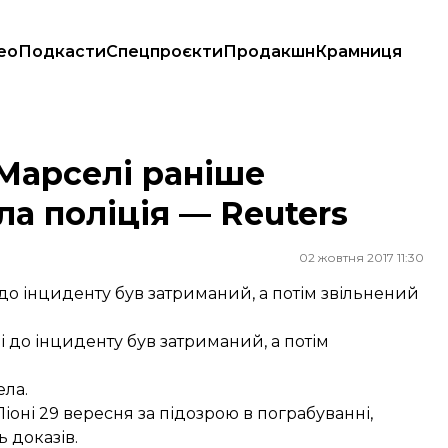
ео
Подкасти
Спецпроєкти
Продакшн
Крамниця
іція — Reuters
Марселі раніше
ла поліція — Reuters
02 жовтня 2017 11:30
до інциденту був затриманий, а потім звільнений
і до інциденту був затриманий, а потім
ела.
Ліоні 29 вересня за підозрою в пограбуванні,
 доказів.