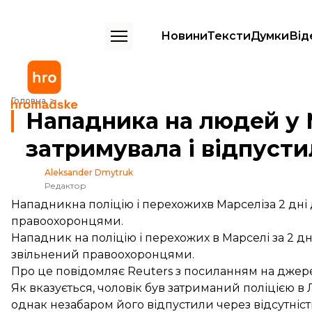
Новини
Тексти
Думки
Від
Нападника на людей у Марселі раніше затримувала і відпустила пол
Головна
Нападника на людей у 
затримувала і відпусти
Aleksander Dmytruk
Редактор
Нападникна поліцію і перехожихв Марселіза 2 дні 
правоохоронцями.
Нападник на поліцію і перехожих в Марселі за 2 дн
звільнений правоохоронцями.
Про це
повідомляє
Reuters з посиланням на джер
Як вказується, чоловік був затриманий поліцією в 
однак незабаром його відпустили через відсутність