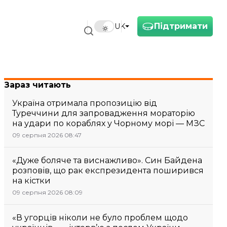
Підтримати
UK
Зараз читають
Україна отримала пропозицію від
Туреччини для запровадження мораторію
на удари по кораблях у Чорному морі — МЗС
09 серпня 2026 08:47
«Дуже боляче та виснажливо». Син Байдена
розповів, що рак експрезидента поширився
на кістки
09 серпня 2026 08:09
«В угорців ніколи не було проблем щодо