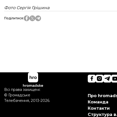
Фото Сергія Грішина
Поділитися
:
Всі права захищені:
©
Громадське
Про hromad
Телебачення
,
2013-2026.
Команда
Контакти
Структура в