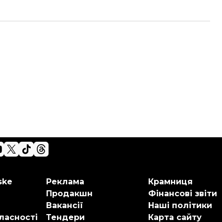
ske
Реклама
Крамниця
Продакшн
Фінансові звіти
Вакансії
Наші політики
ласності
Тендери
Карта сайту