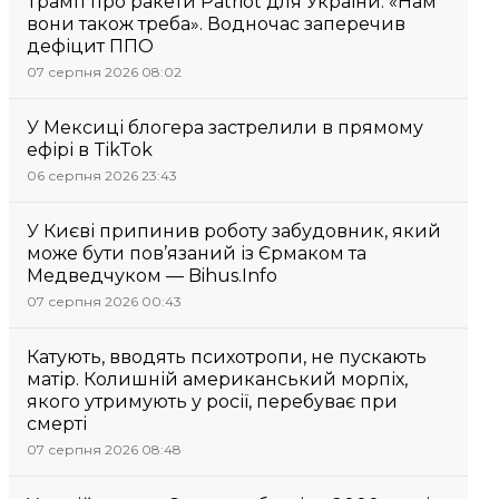
Трамп про ракети Patriot для України: «Нам
вони також треба». Водночас заперечив
дефіцит ППО
07 серпня 2026 08:02
У Мексиці блогера застрелили в прямому
ефірі в TikTok
06 серпня 2026 23:43
У Києві припинив роботу забудовник, який
може бути пов’язаний із Єрмаком та
Медведчуком — Bihus.Info
07 серпня 2026 00:43
Катують, вводять психотропи, не пускають
матір. Колишній американський морпіх,
якого утримують у росії, перебуває при
смерті
07 серпня 2026 08:48