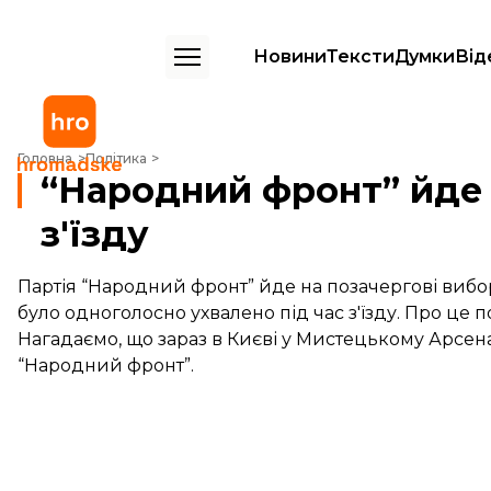
Новини
Тексти
Думки
Від
“Народний фронт” йде на вибори — рішення з'їзду
Головна
Політика
“Народний фронт” йде
з'їзду
Партія “Народний фронт” йде на позачергові вибо
було одноголосно ухвалено під час з'їзду. Про це 
Нагадаємо, що зараз в Києві у Мистецькому Арсенал
“Народний фронт”.