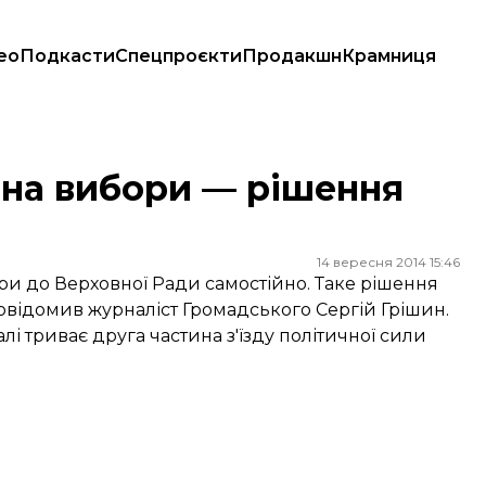
ео
Подкасти
Спецпроєкти
Продакшн
Крамниця
 на вибори — рішення
14 вересня 2014 15:46
ри до Верховної Ради самостійно. Таке рішення
повідомив журналіст Громадського Сергій Грішин.
і триває друга частина з'їзду політичної сили