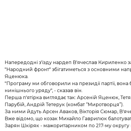
Напередодні з'їзду нардеп В'ячеслав Кириленко з
"Народний фронт" збігатиметься з основними нап
Яценюка.
"Програму ми обговорили на президії партії, вона 
нинішнього уряду", - сказав він.
Перша п'ятірка виглядає так: Арсеній Яценюк, Те
Парубій, Андрій Тетерук (комбат “Миротворця”).
За ними йдуть Арсен Аваков, Вікторія Сюмар, В'яч
Вже відомо, що козак Михайло Гаврилюк балотува
Зарян Шкіряк - мажоритарником по 217-му округу в