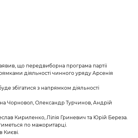
аявив, що передвиборна програма партії
рямками діяльності чинного уряду Арсенія
буде збігатися з напрямком діяльності
тяна Чорновол, Олександр Турчинов, Андрій
еслав Кириленко, Лілія Гриневич та Юрій Береза.
тиметься по мажоритарці.
 Києві.