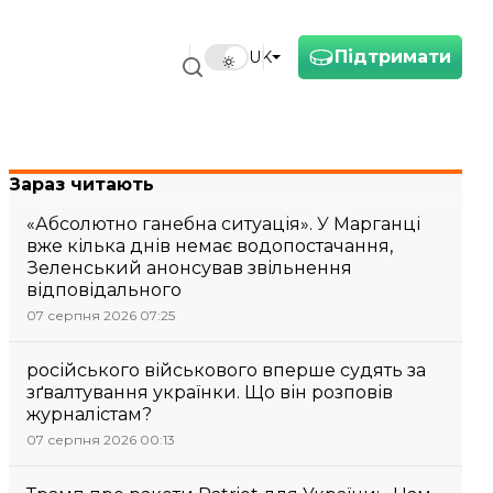
Підтримати
UK
Зараз читають
«Абсолютно ганебна ситуація». У Марганці
вже кілька днів немає водопостачання,
Зеленський анонсував звільнення
відповідального
07 серпня 2026 07:25
російського військового вперше судять за
зґвалтування українки. Що він розповів
журналістам?
07 серпня 2026 00:13