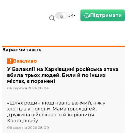
Підтримати
UK
Зараз читають
Важливо
У Балаклії на Харківщині російська атака
вбила трьох людей. Били й по інших
містах, є поранені
06 серпня 2026 08:04
«Шлях родин іноді навіть важчий, ніж у
хлопців у полоні». Мама трьох дітей,
дружина військового й керівниця
Коордштабу
06 серпня 2026 08:00