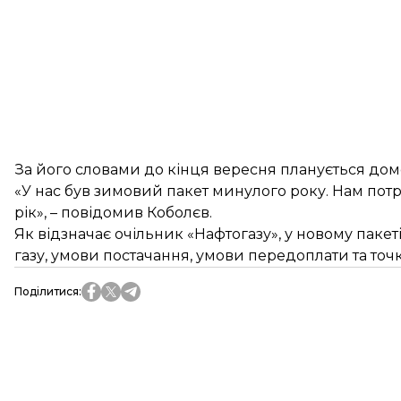
За його словами до кінця вересня планується домо
«У нас був зимовий пакет минулого року. Нам пот
рік», – повідомив Коболєв.
Як відзначає очільник «Нафтогазу», у новому пакеті
газу, умови постачання, умови передоплати та точ
Поділитися
: