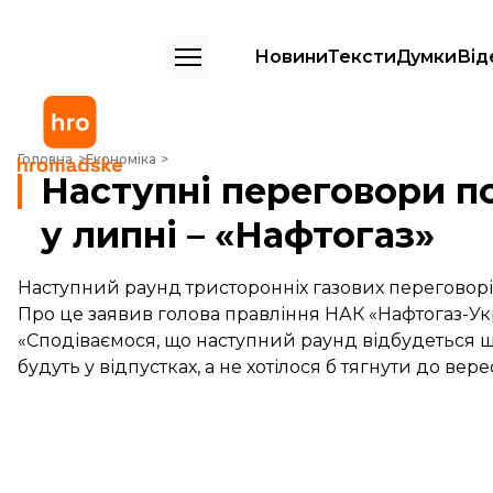
Новини
Тексти
Думки
Від
Наступні переговори по газу можуть відбутися у липні – «Нафтогаз»
Головна
Економіка
Наступні переговори п
у липні – «Нафтогаз»
Наступний раунд тристоронніх газових переговорів
Про це заявив голова правління НАК «Нафтогаз-Ук
«Сподіваємося, що наступний раунд відбудеться ще 
будуть у відпустках, а не хотілося б тягнути до вере