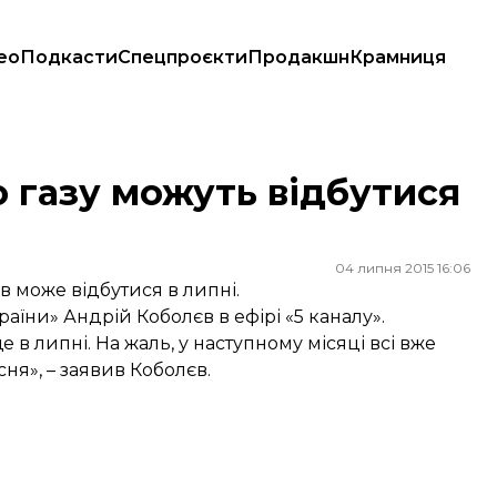
ео
Подкасти
Спецпроєкти
Продакшн
Крамниця
о газу можуть відбутися
04 липня 2015 16:06
 може відбутися в липні.
раїни» Андрій Коболєв в ефірі
«5 каналу».
в липні. На жаль, у наступному місяці всі вже
сня», – заявив Коболєв.