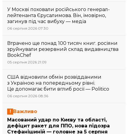
У Москві поховали російського генерал-
лейтенанта Єрусалимова. Він, імовірно,
загинув під час вибуху — медіа
06 серпня 2026 07:30
Втрачено ще понад 100 тисяч книг. росіяни
зруйнували резервний склад видавництва
BookChef
05 серпня 2026 21:09
США відновили обмін розвідданими
з Україною на попередньому рівні.
Це допомагає бити вглиб росії — Politico
06 серпня 2026 08:36
Важливо
Масований удар по Києву та області,
дефіцит ракет для ППО, нова підозра
Стефанішиній — головне за 5 серпня